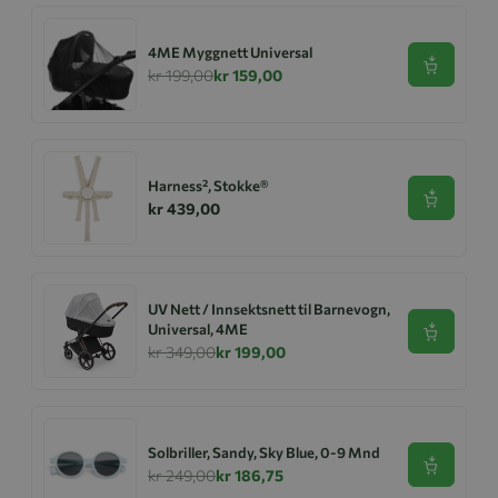
4ME Myggnett Universal
Se produk
kr 199,00
kr 159,00
Harness², Stokke®
Se produk
kr 439,00
UV Nett / Innsektsnett til Barnevogn,
Universal, 4ME
Se produk
kr 349,00
kr 199,00
Solbriller, Sandy, Sky Blue, 0-9 Mnd
Se produk
kr 249,00
kr 186,75