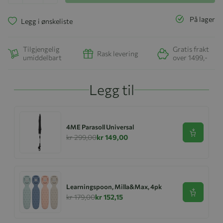
På lager
Legg i ønskeliste
Tilgjengelig
Gratis frakt
Rask levering
umiddelbart
over 1499,-
Legg til
4ME Parasoll Universal
Se produk
kr 299,00
kr 149,00
Learningspoon, Milla&Max, 4pk
Se produk
kr 179,00
kr 152,15