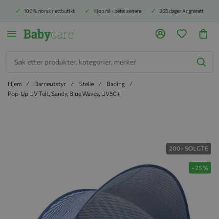
100% norsk nettbutikk
Kjøp nå - betal senere
365 dager Angrerett
Søk
Hjem
Barneutstyr
Stelle
Bading
Pop-Up UV Telt, Sandy, Blue Waves, UV50+
Hopp til slutten av bildegalleriet
200+ SOLGTE
-
25
%