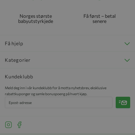
Norges største
Få først – betal
babyutstyrkjede
senere
Få hjelp
Kategorier
Kundeklubb
Meld deg inn i vår kundeklubb for å motta nyhetsbrev, eksklusive
rabattkuponger og samle bonuspoeng på hvert kjøp.
Meld 
See our Instagram
See our Facebook