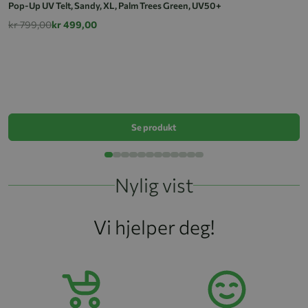
Pop-Up UV Telt, Sandy, XL, Palm Trees Green, UV50+
kr 799,00
kr 499,00
P
k
Se produkt
Nylig vist
Vi hjelper deg!