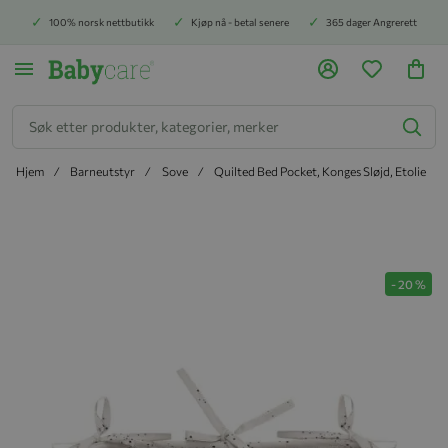
100% norsk nettbutikk
Kjøp nå - betal senere
365 dager Angrerett
Søk
Hjem
Barneutstyr
Sove
Quilted Bed Pocket, Konges Sløjd, Etolie
Hopp til slutten av bildegalleriet
-
20
%