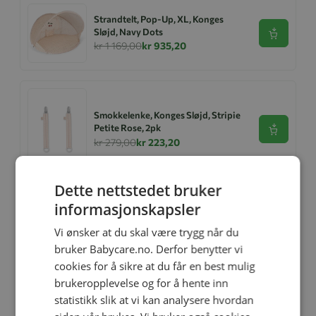
Strandtelt, Pop-Up, XL, Konges
Sløjd, Navy Dots
Se produk
kr 1 169,00
kr 935,20
Smokkelenke, Konges Sløjd, Stripie
Petite Rose, 2pk
Se produk
kr 279,00
kr 223,20
Dette nettstedet bruker
informasjonskapsler
Konges Sløjd Smekke, 2pk, Svane
Se produk
Vi ønsker at du skal være trygg når du
kr 399,00
kr 319,20
bruker Babycare.no. Derfor benytter vi
cookies for å sikre at du får en best mulig
brukeropplevelse og for å hente inn
Strandtelt, Pop-Up, Mini, Konges
statistikk slik at vi kan analysere hvordan
Sløjd, Navy Dots
Se produk