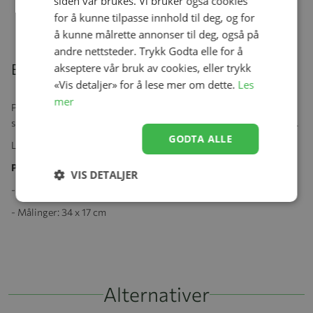
siden vår brukes. Vi bruker også cookies
kr 999,00
kr 799,20
for å kunne tilpasse innhold til deg, og for
å kunne målrette annonser til deg, også på
andre nettsteder. Trykk Godta elle for å
Beskrivelse
akseptere vår bruk av cookies, eller trykk
«Vis detaljer» for å lese mer om dette.
Les
mer
Praktiske sengelommer er perfekte for å oppbevare babyens
smokk, koseklut og andre nødvendigheter for sove- og stelletiden.
GODTA ALLE
Laget av 100% økologisk bomull/satin med bomullsfyll inni.
Produktspesifikasjoner:
VIS DETALJER
- Vaskes på 30 grader C
- Målinger: 34 x 17 cm
Alternativer