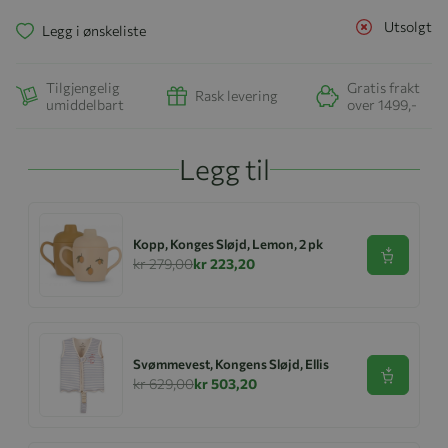
Utsolgt
Legg i ønskeliste
Tilgjengelig
Gratis frakt
Rask levering
umiddelbart
over 1499,-
Legg til
Kopp, Konges Sløjd, Lemon, 2 pk
Se produk
kr 279,00
kr 223,20
Svømmevest, Kongens Sløjd, Ellis
Se produk
kr 629,00
kr 503,20