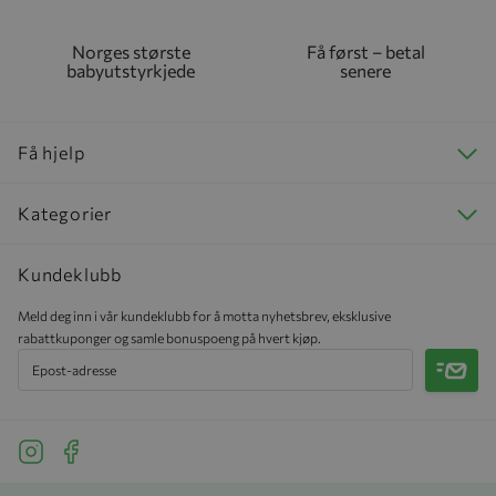
Norges største
Få først – betal
babyutstyrkjede
senere
Få hjelp
Kategorier
Kundeklubb
Meld deg inn i vår kundeklubb for å motta nyhetsbrev, eksklusive
rabattkuponger og samle bonuspoeng på hvert kjøp.
Meld 
See our Instagram
See our Facebook