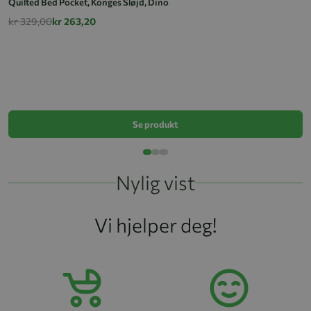
Quilted Bed Pocket, Konges Sløjd, Dino
kr 329,00
kr 263,20
Q
k
Se produkt
Nylig vist
Vi hjelper deg!