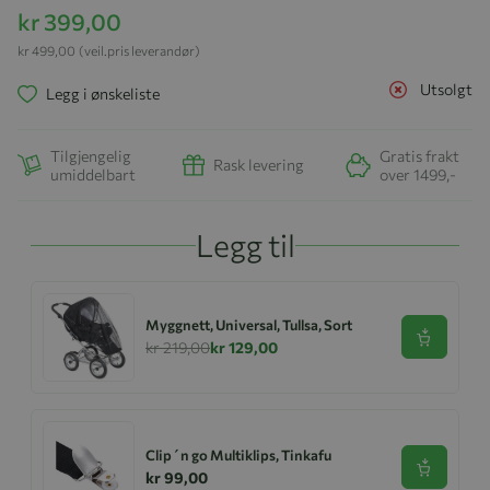
kr 399,00
kr 499,00
(veil.pris leverandør)
Utsolgt
Legg i ønskeliste
Tilgjengelig
Gratis frakt
Rask levering
umiddelbart
over 1499,-
Legg til
Myggnett, Universal, Tullsa, Sort
Se produk
kr 219,00
kr 129,00
Clip´n go Multiklips, Tinkafu
Se produk
kr 99,00