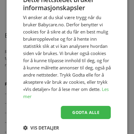
m/pilotbriller, Rosa
Se produk
informasjonskapsler
kr 249,00
kr 99,00
Vi ønsker at du skal være trygg når du
bruker Babycare.no. Derfor benytter vi
cookies for å sikre at du får en best mulig
Beskrivelse
brukeropplevelse og for å hente inn
statistikk slik at vi kan analysere hvordan
Regntrekk med myggnett som passer til både sportsdel, bag og
siden vår brukes. Vi bruker også cookies
triller. Myggnettet åpnes med glidelås. Lufteluke på hver side av
for å kunne tilpasse innhold til deg, og for
regntrekket gir god luftgjennomstrømning.
å kunne målrette annonser til deg, også på
andre nettsteder. Trykk Godta elle for å
akseptere vår bruk av cookies, eller trykk
Produktspesifikasjoner:
«Vis detaljer» for å lese mer om dette.
Les
- Vannsøyle på 3000mm
mer
- Tapede sømmer
GODTA ALLE
- Regntrekk med reflekser fra 3M på alle sider
- Myggnett i åpningen
VIS DETALJER
- Lufteluker på sidene slipper inn frisk luft