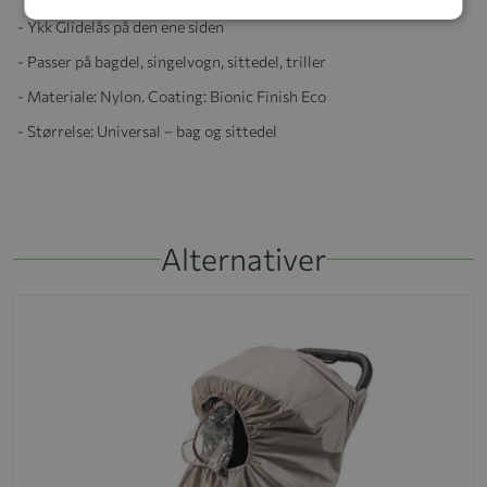
- Ykk Glidelås på den ene siden
- Passer på bagdel, singelvogn, sittedel, triller
- Materiale: Nylon. Coating: Bionic Finish Eco
- Størrelse: Universal – bag og sittedel
Alternativer