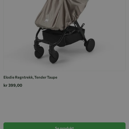
Elodie Regntrekk, Tender Taupe
kr 399,00
T
k
Se produkt