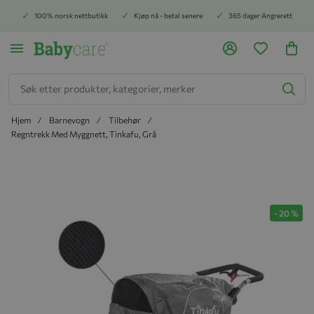
100% norsk nettbutikk
Kjøp nå - betal senere
365 dager Angrerett
Søk
Hjem
Barnevogn
Tilbehør
Regntrekk Med Myggnett, Tinkafu, Grå
Hopp til slutten av bildegalleriet
-
20
%