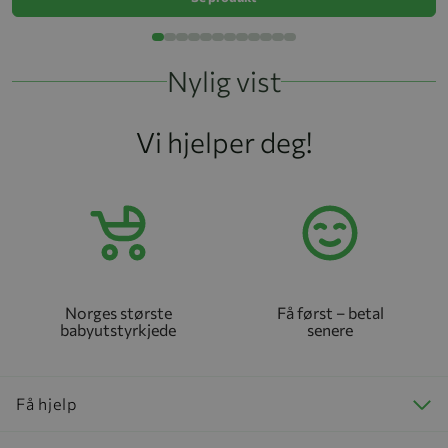
Nylig vist
Vi hjelper deg!
Norges største
Få først – betal
babyutstyrkjede
senere
Få hjelp