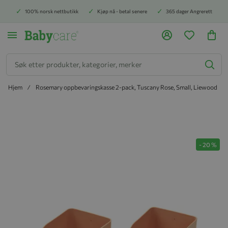
100% norsk nettbutikk
Kjøp nå - betal senere
365 dager Angrerett
Søk
Hjem
Rosemary oppbevaringskasse 2-pack, Tuscany Rose, Small, Liewood
Hopp til slutten av bildegalleriet
-
20
%