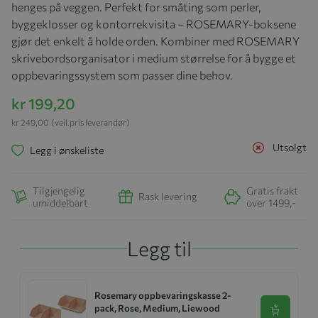
henges på veggen. Perfekt for småting som perler,
byggeklosser og kontorrekvisita – ROSEMARY-boksene
gjør det enkelt å holde orden. Kombiner med ROSEMARY
skrivebordsorganisator i medium størrelse for å bygge et
oppbevaringssystem som passer dine behov.
kr 199,20
kr 249,00
(veil.pris leverandør)
Utsolgt
Legg i ønskeliste
Tilgjengelig
Gratis frakt
Rask levering
umiddelbart
over 1499,-
Legg til
Rosemary oppbevaringskasse 2-
pack, Rose, Medium, Liewood
Se produk