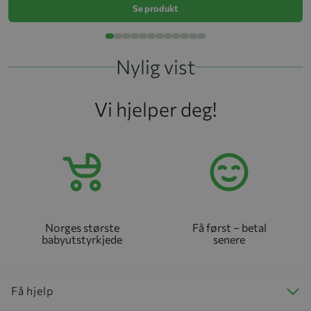
Se produkt
Nylig vist
Vi hjelper deg!
Norges største
Få først – betal
babyutstyrkjede
senere
Få hjelp