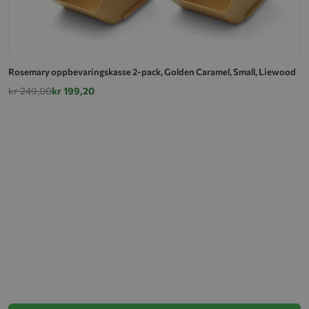
Rosemary oppbevaringskasse 2-pack, Golden Caramel, Small, Liewood
kr 249,00
kr 199,20
R
k