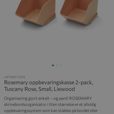
Hopp til begynnelsen av bildegalleriet
LW15997-2074
Rosemary oppbevaringskasse 2-pack,
Tuscany Rose, Small, Liewood
Organisering gjort enkelt – og pent! ROSEMARY
skrivebordsorganisator i liten størrelse er et allsidig
oppbevaringssystem som kan stables på bordet eller