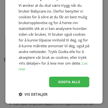
Pufferfish / Sandy
Vi ønsker at du skal være trygg når du
Se produk
kr 429,00
kr 343,20
bruker Babycare.no. Derfor benytter vi
cookies for å sikre at du får en best mulig
brukeropplevelse og for å hente inn
statistikk slik at vi kan analysere hvordan
Matboks, Liewood, Arthur,
Vehicles/Dove Blue Mix
siden vår brukes. Vi bruker også cookies
Se produk
kr 499,00
kr 399,20
for å kunne tilpasse innhold til deg, og for
å kunne målrette annonser til deg, også på
andre nettsteder. Trykk Godta elle for å
akseptere vår bruk av cookies, eller trykk
Beskrivelse
«Vis detaljer» for å lese mer om dette.
Les
mer
Liten skrivebordsorganisator i tidløse farger
Laget av 60 % resirkulert plast (PP)
GODTA ALLE
Allsidig oppbevaringssystem for leker og småting
VIS DETALJER
Kan stables – opptil 3 bokser oppå hverandre
Kan også henges på veggen for å frigjøre plass (skruer