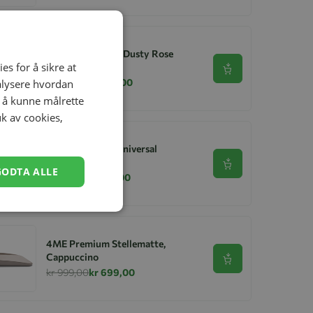
Lekematte, 4ME, Dusty Rose
es for å sikre at
Se produkt
kr 299,00
kr 169,00
nalysere hvordan
r å kunne målrette
uk av cookies,
4ME Myggnett Universal
Se produkt
GODTA ALLE
kr 199,00
kr 159,00
4ME Premium Stellematte,
Cappuccino
Se produkt
kr 999,00
kr 699,00