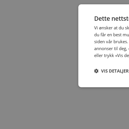
Dette netts
Vi ønsker at du s
du får en best mu
siden vår brukes.
annonser til deg,
eller trykk «Vis d
VIS DETALJER