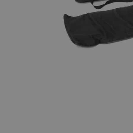
Hopp til begynnelsen av bildegalleriet