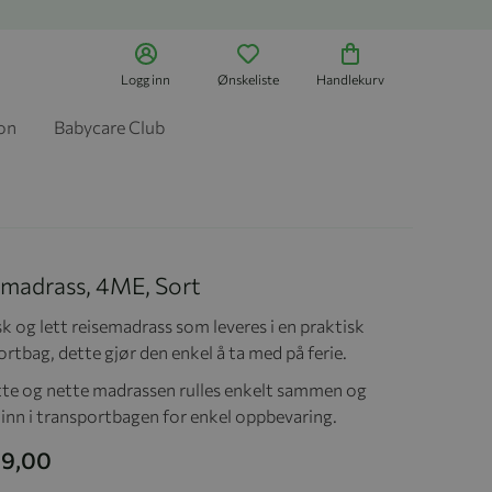
Logg inn
Ønskeliste
Handlekurv
jon
Babycare Club
emadrass, 4ME, Sort
k og lett reisemadrass som leveres i en praktisk
rtbag, dette gjør den enkel å ta med på ferie.
tte og nette madrassen rulles enkelt sammen og
 inn i transportbagen for enkel oppbevaring.
99,00