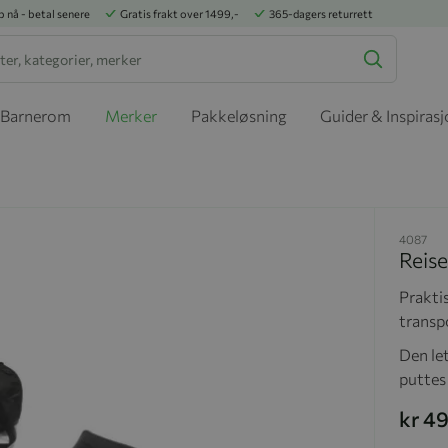
p nå - betal senere
Gratis frakt over 1499,-
365-dagers returrett
Barnerom
Merker
Pakkeløsning
Guider & Inspiras
4087
Reis
Praktis
transpo
Den le
puttes
kr 4