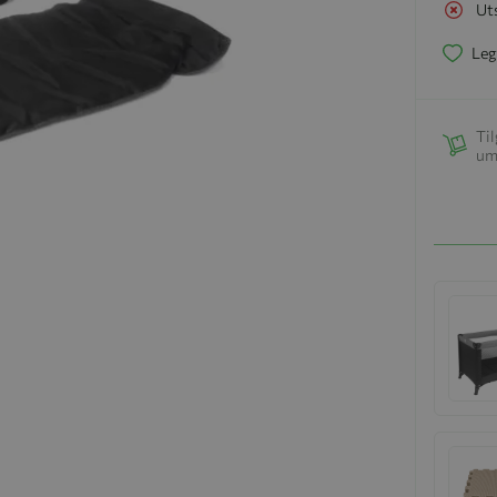
Ut
Leg
Til
um