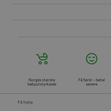
Norges største
Få først – betal
babyutstyrkjede
senere
Få hjelp