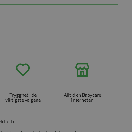
Trygghet i de
Alltid en Babycare
viktigste valgene
i nærheten
eklubb