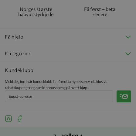
Norges største
Få først – betal
babyutstyrkjede
senere
Få hjelp
Kategorier
Kundeklubb
Meld deg inn i vår kundeklubb for å motta nyhetsbrev, eksklusive
rabattkuponger og samle bonuspoeng på hvert kjøp.
Meld 
See our Instagram
See our Facebook