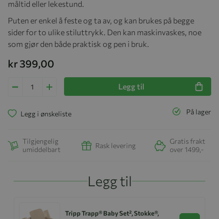
måltid eller lekestund.
Puten er enkel å feste og ta av, og kan brukes på begge
sider for to ulike stiluttrykk. Den kan maskinvaskes, noe
som gjør den både praktisk og pen i bruk.
kr 399,00
Legg til
På lager
Legg i ønskeliste
Tilgjengelig
Gratis frakt
Rask levering
umiddelbart
over 1499,-
Legg til
Tripp Trapp® Baby Set², Stokke®,