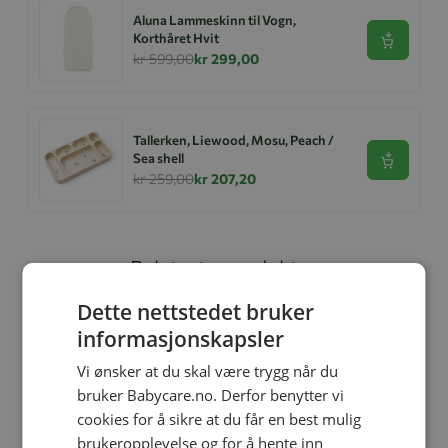
Aluna Lammeskinn til Vogn,
Korthåret Hvit
Se produk
kr 599,00
kr 299,00
Tallerken, Liewood, Mosu, Peach /
Sea shell
Se produk
kr 259,00
kr 207,20
Relaterte produkter
Dette nettstedet bruker
informasjonskapsler
Vi ønsker at du skal være trygg når du
bruker Babycare.no. Derfor benytter vi
cookies for å sikre at du får en best mulig
brukeropplevelse og for å hente inn