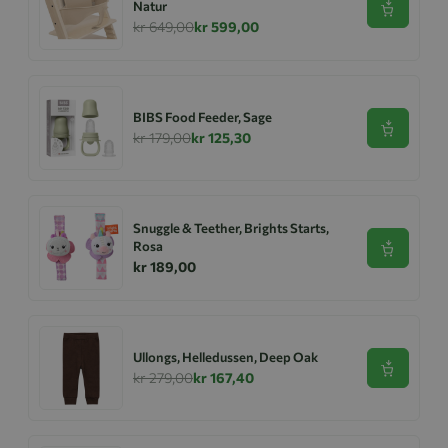
Natur
Se produk
kr 649,00
kr 599,00
BIBS Food Feeder, Sage
Se produk
kr 179,00
kr 125,30
Snuggle & Teether, Brights Starts,
Rosa
Se produk
kr 189,00
Ullongs, Helledussen, Deep Oak
Se produk
kr 279,00
kr 167,40