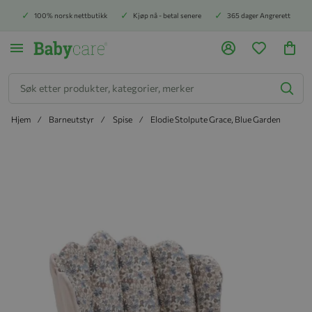
100% norsk nettbutikk
Kjøp nå - betal senere
365 dager Angrerett
Søk
Hjem
Barneutstyr
Spise
Elodie Stolpute Grace, Blue Garden
Hopp til slutten av bildegalleriet