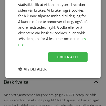
statistikk slik at vi kan analysere hvordan
siden vår brukes. Vi bruker også cookies
Legg til
Legg til
for å kunne tilpasse innhold til deg, og for
å kunne målrette annonser til deg, også på
andre nettsteder. Trykk Godta elle for å
akseptere vår bruk av cookies, eller trykk
Elodie Stolepute Grace,
Bouncer Base, Elodie,
«Vis detaljer» for å lese mer om dette.
Les
Garden Leo Toile
Grace, Moonshell
mer
kr 399,00
kr 699,00
GODTA ALLE
VIS DETALJER
Beskrivelse
Med sitt sjarmerende bølgede design gir GRACE setepute både
ekstra komfort og et stilig preg til GRACE spisestol. Den er laget
av myke, kvalitetsmaterialer og gir et behagelig og støttende sete