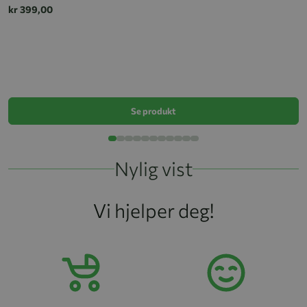
kr 399,00
E
k
Se produkt
Nylig vist
Vi hjelper deg!