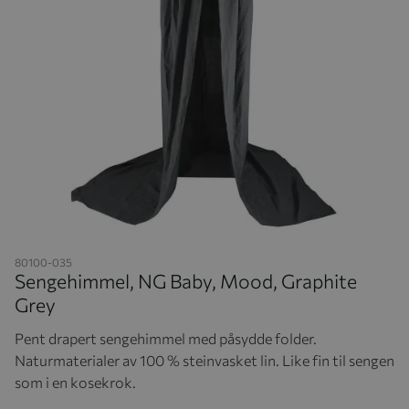
Hopp til begynnelsen av bildegalleriet
80100-035
Sengehimmel, NG Baby, Mood, Graphite
Grey
Pent drapert sengehimmel med påsydde folder.
N
aturmaterialer av 100 % steinvasket lin.
Like fin til sengen
som i en kosekrok.