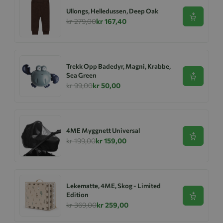
Ullongs, Helledussen, Deep Oak
Se produk
kr 279,00
kr 167,40
Trekk Opp Badedyr, Magni, Krabbe,
Sea Green
Se produk
kr 99,00
kr 50,00
4ME Myggnett Universal
Se produk
kr 199,00
kr 159,00
Lekematte, 4ME, Skog - Limited
Edition
Se produk
kr 369,00
kr 259,00