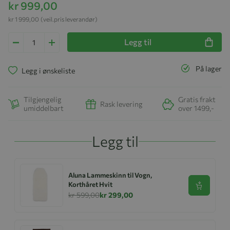
kr 999,00
kr 1 999,00
(veil.pris leverandør)
Legg til
På lager
Legg i ønskeliste
Tilgjengelig
Gratis frakt
Rask levering
umiddelbart
over 1499,-
Legg til
Aluna Lammeskinn til Vogn,
Korthåret Hvit
Se produk
kr 599,00
kr 299,00