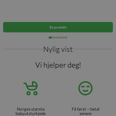
S
k
Se produkt
Nylig vist
Vi hjelper deg!
Norges største
Få først – betal
babyutstyrkjede
senere