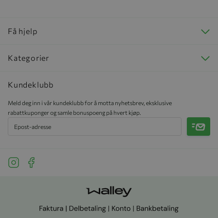
Få hjelp
Kategorier
Kundeklubb
Meld deg inn i vår kundeklubb for å motta nyhetsbrev, eksklusive
rabattkuponger og samle bonuspoeng på hvert kjøp.
Meld 
See our Instagram
See our Facebook