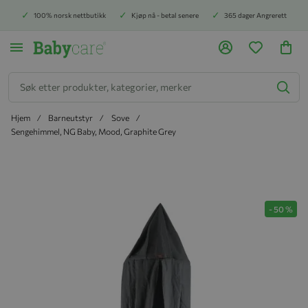
100% norsk nettbutikk
Kjøp nå - betal senere
365 dager Angrerett
Søk
Hjem
Barneutstyr
Sove
Sengehimmel, NG Baby, Mood, Graphite Grey
Hopp til slutten av bildegalleriet
-
50
%