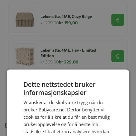
Lekematte, 4ME, Cozy Beige
Se produk
kr 299,00
kr 159,00
Lekematte, 4ME, Hav - Limited
Edition
Se produk
kr 369,00
kr 229,00
Dette nettstedet bruker
Ullbody, Helledussen, Deep Oak
informasjonskapsler
Se produk
kr 279,00
kr 167,40
Vi ønsker at du skal være trygg når du
bruker Babycare.no. Derfor benytter vi
cookies for å sikre at du får en best mulig
brukeropplevelse og for å hente inn
Beskrivelse
statistikk slik at vi kan analysere hvordan