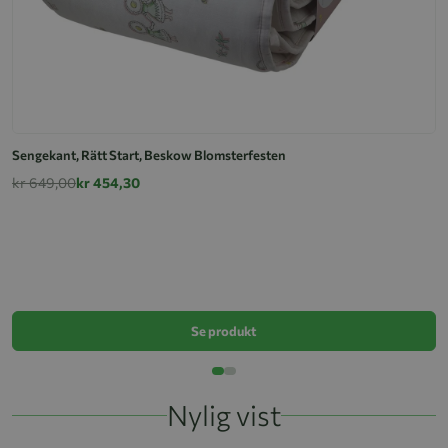
Sengekant, Rätt Start, Beskow Blomsterfesten
kr 649,00
kr 454,30
S
k
Se produkt
Nylig vist