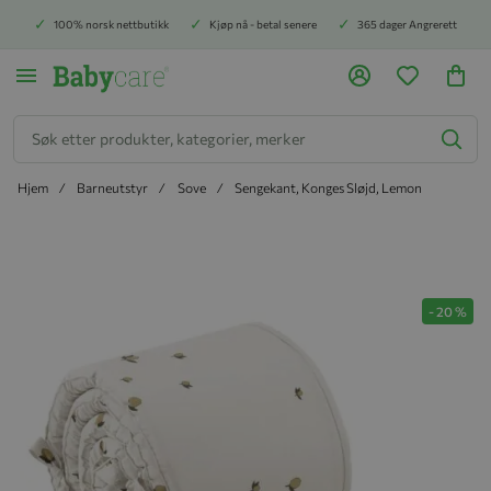
100% norsk nettbutikk
Kjøp nå - betal senere
365 dager Angrerett
Søk
Hjem
Barneutstyr
Sove
Sengekant, Konges Sløjd, Lemon
Hopp til slutten av bildegalleriet
-
20
%