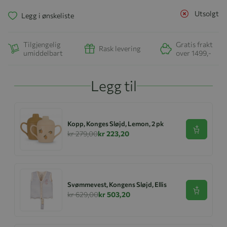
Utsolgt
Legg i ønskeliste
Tilgjengelig
Gratis frakt
Rask levering
umiddelbart
over 1499,-
Legg til
Kopp, Konges Sløjd, Lemon, 2 pk
Se produk
kr 279,00
kr 223,20
Svømmevest, Kongens Sløjd, Ellis
Se produk
kr 629,00
kr 503,20