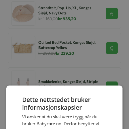
Strandtelt, Pop-Up, XL, Konges
Sløjd, Navy Dots
Se produk
kr 1 169,00
kr 935,20
Quilted Bed Pocket, Konges Sløjd,
Buttercup Yellow
Se produk
kr 299,00
kr 239,20
Smokkelenke, Konges Sløjd, Stripie
Petite Rose, 2pk
Se produk
kr 279,00
kr 223,20
Dette nettstedet bruker
informasjonskapsler
Vi ønsker at du skal være trygg når du
bruker Babycare.no. Derfor benytter vi
Konges Sløjd Smekke, 2pk, Svane
Se produk