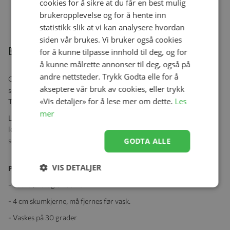
kr 399,00
kr 319,20
cookies for å sikre at du får en best mulig
brukeropplevelse og for å hente inn
statistikk slik at vi kan analysere hvordan
siden vår brukes. Vi bruker også cookies
Beskrivelse
for å kunne tilpasse innhold til deg, og for
å kunne målrette annonser til deg, også på
andre nettsteder. Trykk Godta elle for å
Gjør barnesengen trygg og sikker med Konges Sløjd sin superfine
akseptere vår bruk av cookies, eller trykk
sengekant, laget av 100% økologisk bomull og i tidløst design.
«Vis detaljer» for å lese mer om dette.
Les
Trekket kan enkelt tas av og vaskes.
mer
Leveres med en stor veske som kan brukes som handlepose, til
leker og mange andre formål.
Båndfeste gjør det enkelt å feste
sengekanten sikkert på sengestengene.
GODTA ALLE
VIS DETALJER
Produktspesifikasjoner:
- 100% økologisk bomull
- 4 cm skumkjerne, må fjernes før vask.
- Vaskes på 30 grader