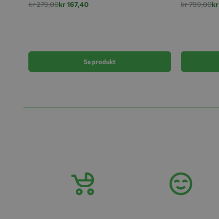
kr 279,00
kr 167,40
kr 799,00
kr
Se produkt