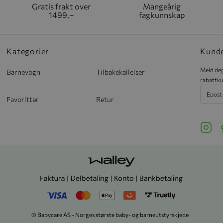
Gratis frakt over
Mangeårig
1499,–
fagkunnskap
Kategorier
Kund
Meld deg
Barnevogn
Tilbakekallelser
rabattku
Favoritter
Retur
See ou
S
© Babycare AS - Norges største baby- og barneutstyrskjede