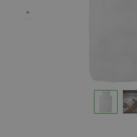
Hopp til begynnelsen av bildegalleriet