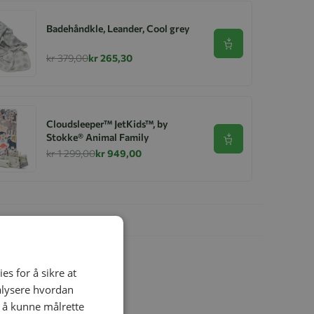
Badehåndkle, Leander, Cool grey
Se produkt
kr 379,00
kr 265,30
Cloudsleeper™ JetKids™, by
Stokke® Animal Family
Se produkt
kr 1 299,00
kr 949,00
es for å sikre at
nalysere hvordan
r å kunne målrette