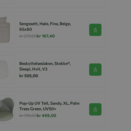
Sengesett, Høie, Fina, Beige,
65x80
Se produkt
kr 279,00
kr 167,40
Beskyttelseslaken, Stokke®,
Sleepi, Hvit, V3
Se produkt
kr 505,00
Pop-Up UV Telt, Sandy, XL, Palm
Trees Green, UV50+
Se produkt
kr 799,00
kr 499,00