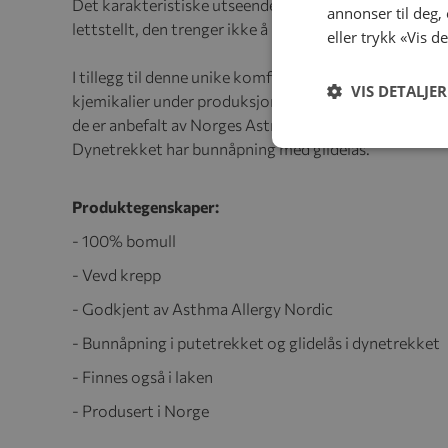
Det karakteristiske utseendet fremkommer først ette
annonser til deg,
lettstellt, den trenger ikke å strykes, og det er bare 
eller trykk «Vis d
I tillegg til denne unike komforten i dette produktet 
VIS DETALJER
kjemikalier under produksjonsprosessen på Høie sine 
de er anbefalt av Norges Astma- og Allergiforbund. K
Dynetrekket har bunnåpning med glidelås.
Produktegenskaper:
- 100% bomull
- Vevd krepp
- Godkjent av Asthma Allergy Nordic
- Bunnåpning i putetrekket og glidelås i dynetrekket
- Finnes også i laken
- Produsert i Norge