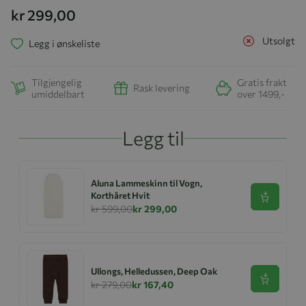
kr 299,00
Utsolgt
Legg i ønskeliste
Tilgjengelig
Gratis frakt
Rask levering
umiddelbart
over 1499,-
Legg til
Aluna Lammeskinn til Vogn,
Korthåret Hvit
Se produk
kr 599,00
kr 299,00
Ullongs, Helledussen, Deep Oak
Se produk
kr 279,00
kr 167,40