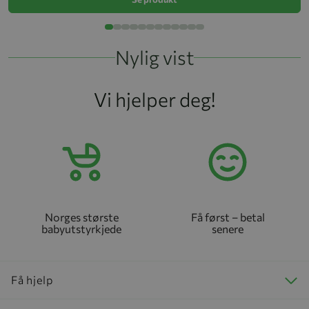
Nylig vist
Vi hjelper deg!
Norges største
Få først – betal
babyutstyrkjede
senere
Få hjelp