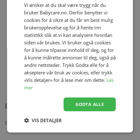
kr 199,00
kr 159,00
Vi ønsker at du skal være trygg når du
bruker Babycare.no. Derfor benytter vi
cookies for å sikre at du får en best mulig
brukeropplevelse og for å hente inn
Ullbody, Helledussen, Deep Oak
statistikk slik at vi kan analysere hvordan
Se produk
kr 279,00
kr 167,40
siden vår brukes. Vi bruker også cookies
for å kunne tilpasse innhold til deg, og for
å kunne målrette annonser til deg, også på
andre nettsteder. Trykk Godta elle for å
Ullongs, Helledussen, Navy
akseptere vår bruk av cookies, eller trykk
Se produk
kr 279,00
kr 167,40
«Vis detaljer» for å lese mer om dette.
Les
mer
GODTA ALLE
Beskrivelse
VIS DETALJER
Søtt sengesett i myk og deilig Øko-tex 100 sertifisert bomull.