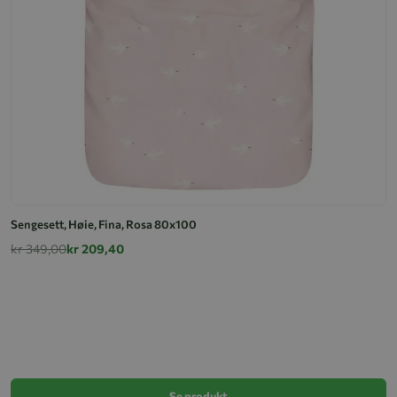
Sengesett, Høie, Fina, Rosa 80x100
kr 349,00
kr 209,40
S
k
Se produkt