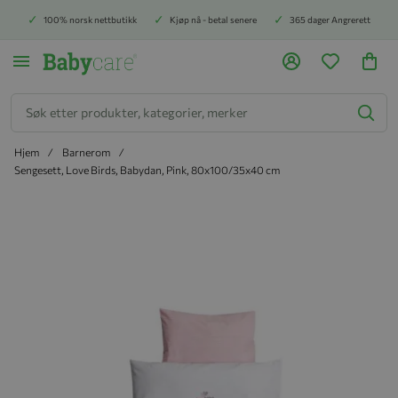
100% norsk nettbutikk
Kjøp nå - betal senere
365 dager Angrerett
Søk
Hjem
Barnerom
Sengesett, Love Birds, Babydan, Pink, 80x100/35x40 cm
Hopp til slutten av bildegalleriet