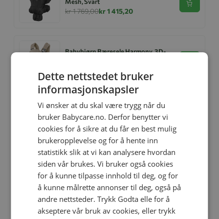
Mesh, Svart
Se produk
kr 1 769,00
kr 1 415,20
Babybjørn Bæresele Harmony, 3D-
mesh, Gråbeige
Se produk
kr 2 499,00
kr 1 999,20
Dette nettstedet bruker
informasjonskapsler
Vi ønsker at du skal være trygg når du
Babybjørn Bæresele Mini 3D Mesh,
bruker Babycare.no. Derfor benytter vi
Gråbeige
Se produk
cookies for å sikre at du får en best mulig
kr 1 199,00
kr 959,20
brukeropplevelse og for å hente inn
statistikk slik at vi kan analysere hvordan
siden vår brukes. Vi bruker også cookies
Bæresele Harmony, Babybjørn,
for å kunne tilpasse innhold til deg, og for
Vevd, Lys Grå
Se produk
å kunne målrette annonser til deg, også på
kr 2 499,00
kr 1 999,20
andre nettsteder. Trykk Godta elle for å
akseptere vår bruk av cookies, eller trykk