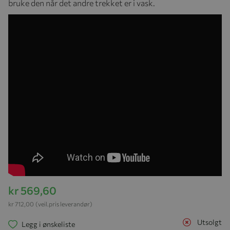
bruke den når det andre trekket er i vask.
kr 569,60
kr 712,00
(veil.pris leverandør)
Utsolgt
Legg i ønskeliste