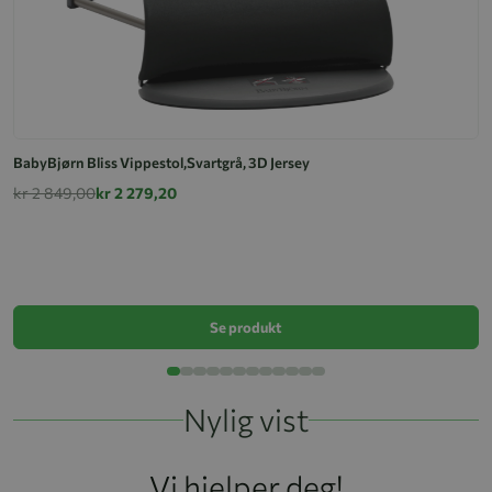
BabyBjørn Bliss Vippestol,Svartgrå, 3D Jersey
kr 2 849,00
kr 2 279,20
Vi
k
Se produkt
Nylig vist
Vi hjelper deg!