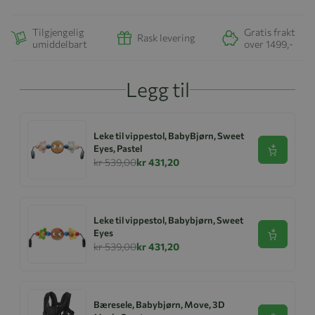
Tilgjengelig
Gratis frakt
Rask levering
umiddelbart
over 1499,-
Legg til
Leke til vippestol, BabyBjørn, Sweet
Eyes, Pastel
Se produk
kr 539,00
kr 431,20
Leke til vippestol, Babybjørn, Sweet
Eyes
Se produk
kr 539,00
kr 431,20
Bæresele, Babybjørn, Move, 3D