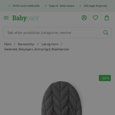
100% norsk nettbutikk
Kjøp nå - betal senere
365 dager Angrerett
Søk
Hjem
Barneutstyr
Lek og moro
Setetrekk, Babybjørn, Antracitgrå, Bladmønster
Hopp til slutten av bildegalleriet
-
20
%