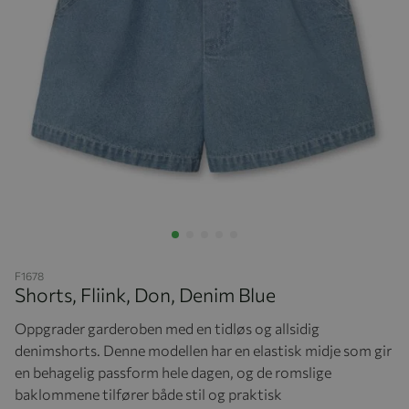
Hopp til begynnelsen av bildegalleriet
F1678
Shorts, Fliink, Don, Denim Blue
Oppgrader garderoben med en tidløs og allsidig
denimshorts. Denne modellen har en elastisk midje som gir
en behagelig passform hele dagen, og de romslige
baklommene tilfører både stil og praktisk