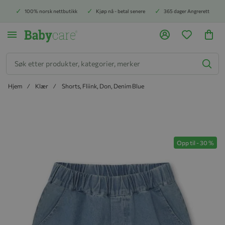
100% norsk nettbutikk
Kjøp nå - betal senere
365 dager Angrerett
Søk
Hjem
Klær
Shorts, Fliink, Don, Denim Blue
Hopp til slutten av bildegalleriet
Opp til
-
30
%