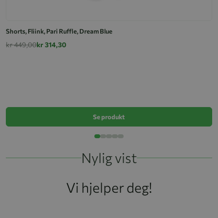
Shorts, Fliink, Pari Ruffle, Dream Blue
kr 449,00
kr 314,30
P
k
Se produkt
Nylig vist
Vi hjelper deg!