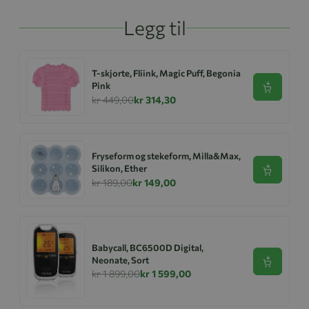
Legg til
T-skjorte, Fliink, Magic Puff, Begonia
Pink
Se produk
kr 449,00
kr 314,30
Fryseform og stekeform, Milla&Max,
Silikon, Ether
Se produk
kr 189,00
kr 149,00
Babycall, BC6500D Digital,
Neonate, Sort
Se produk
kr 1 899,00
kr 1 599,00