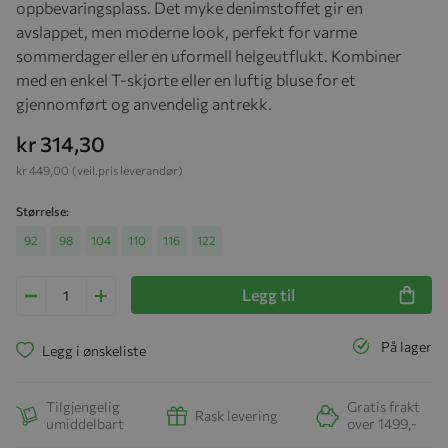
oppbevaringsplass. Det myke denimstoffet gir en
avslappet, men moderne look, perfekt for varme
sommerdager eller en uformell helgeutflukt. Kombiner
med en enkel T-skjorte eller en luftig bluse for et
gjennomført og anvendelig antrekk.
kr 314,30
kr 449,00
(veil.pris leverandør)
Størrelse
92
98
104
110
116
122
Legg til
På lager
Legg i ønskeliste
Tilgjengelig
Gratis frakt
Rask levering
umiddelbart
over 1499,-