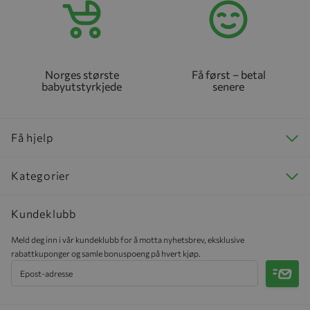
Norges største
Få først – betal
babyutstyrkjede
senere
Få hjelp
Kategorier
Kundeklubb
Meld deg inn i vår kundeklubb for å motta nyhetsbrev, eksklusive
rabattkuponger og samle bonuspoeng på hvert kjøp.
Meld 