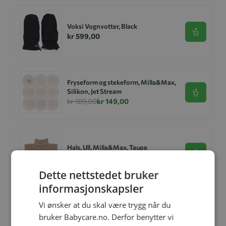
Voksi Vognvotter, Black
Se produk
kr 599,00
Fryseform og stekeform, Milla&Max,
Silikon, Jet Stream
Se produk
kr 189,00
kr 149,00
Hals, Ull, Milla&Max, Taupe
Se produk
kr 199,00
kr 169,15
Dette nettstedet bruker
informasjonskapsler
Vi ønsker at du skal være trygg når du
Relaterte produkter
bruker Babycare.no. Derfor benytter vi