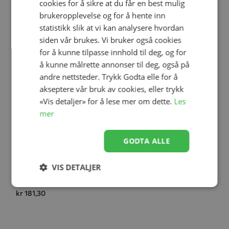
cookies for å sikre at du får en best mulig
-30%
-30%
brukeropplevelse og for å hente inn
statistikk slik at vi kan analysere hvordan
siden vår brukes. Vi bruker også cookies
for å kunne tilpasse innhold til deg, og for
å kunne målrette annonser til deg, også på
andre nettsteder. Trykk Godta elle for å
akseptere vår bruk av cookies, eller trykk
«Vis detaljer» for å lese mer om dette.
Les
Legg til
Legg til
mer
Størrelse
92
98
104
110
Størrelse
2-3 år
4-5 år
6-7 år
GODTA ALLE
116
122
Fliink Charlotte Cardigan,
Sandshell/Burgendy
VIS DETALJER
Fliink Kenna Leggings,
kr 454,30
Burgendy
kr 181,30