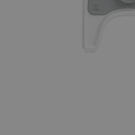
Hopp til begynnelsen av bildegalleriet