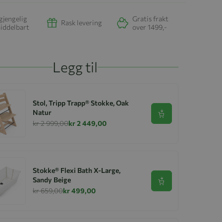
gjengelig
Gratis frakt
Rask levering
iddelbart
over 1499,-
Legg til
Stol, Tripp Trapp® Stokke, Oak
Natur
Se produkt
kr 2 999,00
kr 2 449,00
Stokke® Flexi Bath X-Large,
Sandy Beige
Se produkt
kr 659,00
kr 499,00