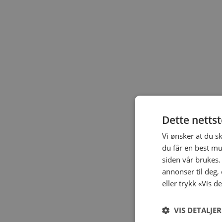
Dette netts
Vi ønsker at du s
du får en best mu
siden vår brukes.
annonser til deg,
eller trykk «Vis d
VIS DETALJER