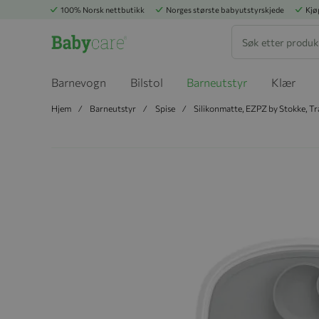
100% Norsk nettbutikk
Norges største babyutstyrskjede
Kjø
Søk
Barnevogn
Bilstol
Barneutstyr
Klær
Hjem
Barneutstyr
Spise
Silikonmatte, EZPZ by Stokke, Tr
Hopp til slutten av bildegalleriet