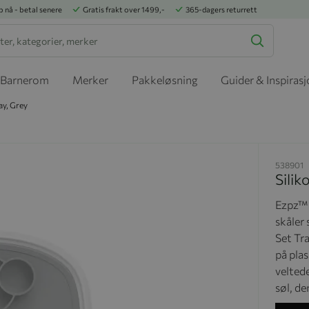
p nå - betal senere
Gratis frakt over 1499,-
365-dagers returrett
Barnerom
Merker
Pakkeløsning
Guider & Inspiras
ay, Grey
538901
Silik
Ezpz™ 
skåler
Set Tr
på plas
veltede
søl, de