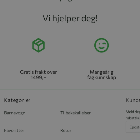
Vi hjelper deg!
Gratis frakt over
Mangeårig
1499,–
fagkunnskap
Kategorier
Kund
Meld deg
Barnevogn
Tilbakekallelser
rabattku
Favoritter
Retur