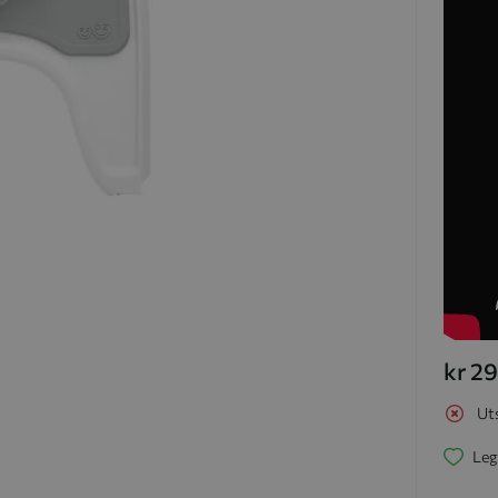
kr 2
Ut
Leg