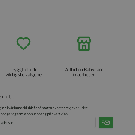
Trygghet i de
Alltid en Babycare
viktigste valgene
i nærheten
eklubb
 inn i vår kundeklubb for å motta nyhetsbrev, eksklusive
ponger og samle bonuspoeng på hvert kjøp.
Meld på