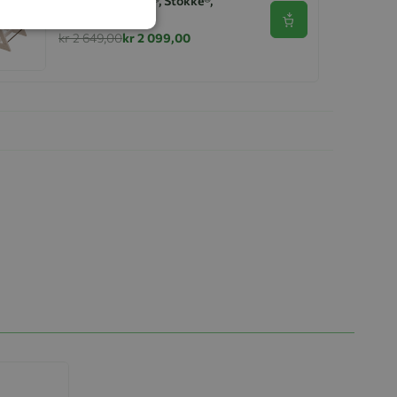
Stol, Tripp Trapp®, Stokke®,
Hvitvask
Se produkt
kr 2 649,00
kr 2 099,00