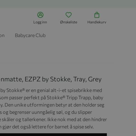
Logg inn
Ønskeliste
Handlekurv
jon
Babycare Club
onmatte, EZPZ by Stokke, Tray, Grey
by Stokke® er en genial alt-i-et spisebrikke med
 som passer perfekt på Stokke® Tripp Trapp, baby
ay. Den unike utformingen betyr at den holder seg
s og begrenser uunngåelig søl, og du slipper
 skåler og tallerkener. Ikke nok med at den hindrer
n gjør det også lettere for barnet å spise selv.