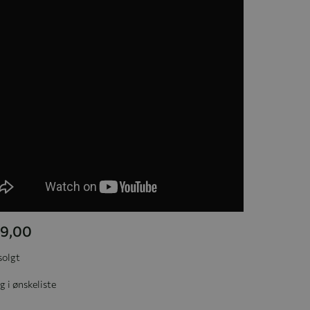
99,00
solgt
g i ønskeliste