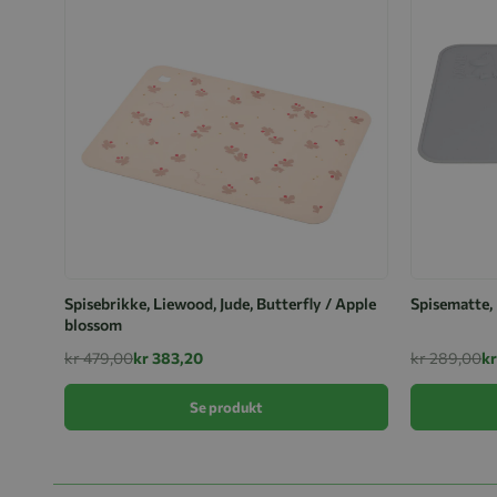
Spisebrikke, Liewood, Jude, Butterfly / Apple
Spisematte,
blossom
kr 479,00
kr 383,20
kr 289,00
kr
Se produkt