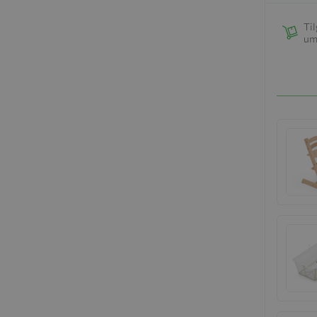
Til
um