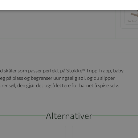
ed skåler som passer perfekt på Stokke® Tripp Trapp, baby
eg på plass og begrenser uunngåelig søl, og du slipper
er søl, den gjør det også lettere for barnet å spise selv.
Alternativer