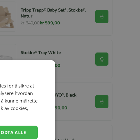
Tripp Trapp® Baby Set², Stokke®,
Natur
Se produkt
kr 649,00
kr 599,00
Stokke® Tray White
Se produkt
kr 699,00
kr 649,00
es for å sikre at
nalysere hvordan
Trille, Stokke® YOYO³, Black
r å kunne målrette
Se produkt
uk av cookies,
kr 4 848,00
kr 2 990,00
GODTA ALLE