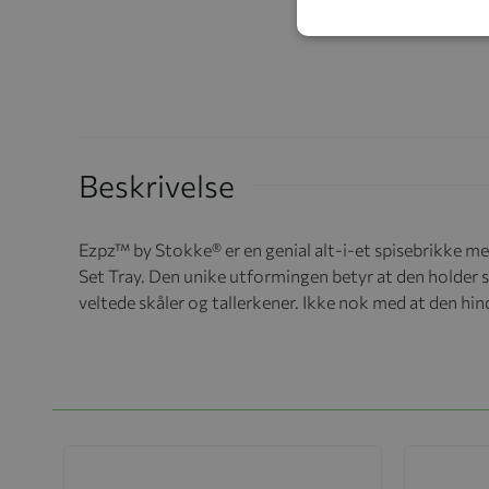
Beskrivelse
Ezpz™ by Stokke® er en genial alt-i-et spisebrikke m
Set Tray. Den unike utformingen betyr at den holder s
veltede skåler og tallerkener. Ikke nok med at den hindr