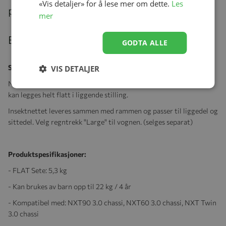
«Vis detaljer» for å lese mer om dette.
Les
produkter
mer
Beskrivelse
GODTA ALLE
Sittedel, Emmaljunga, NXT Flat, Lounge Grey
VIS DETALJER
NXT90 FLAT er Emmaljungas toppmodell med vendbart sete som
kan legges helt flatt i liggende stilling.
Insektnettet leveres sammen med rammen og passer til liggedel og
sittedel. Velg regntrekk "Large" til vognen. (selges separat)
Produktspesifikasjoner:
- FLAT Sete: 5,3 kg
- Kan brukes av barn opp til 22 kg / 4 år
- Kompatibel med: NXT90 3.0 chassi, NXT60 3.0 chassi, NXT Twin
3.0 chassi