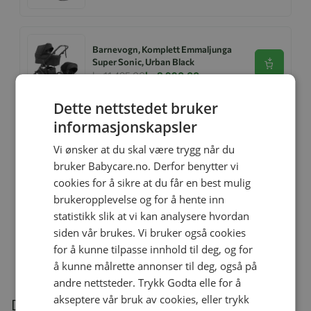
Barnevogn, Komplett Emmaljunga
Super Sonic, Urban Black
Se produk
kr 11 495,00
kr 8 990,00
Dette nettstedet bruker
informasjonskapsler
Emmaljunga Sento Pro Ergo+,
Outdoor Trek - Special Editon 2026
Vi ønsker at du skal være trygg når du
Se produk
kr 14 495,00
kr 11 995,00
bruker Babycare.no. Derfor benytter vi
cookies for å sikre at du får en best mulig
brukeropplevelse og for å hente inn
statistikk slik at vi kan analysere hvordan
Emmaljunga Flat+ Sete Outdoor
Black
siden vår brukes. Vi bruker også cookies
Se produk
kr 3 900,00
for å kunne tilpasse innhold til deg, og for
å kunne målrette annonser til deg, også på
andre nettsteder. Trykk Godta elle for å
akseptere vår bruk av cookies, eller trykk
Du kan også være interessert i følgende