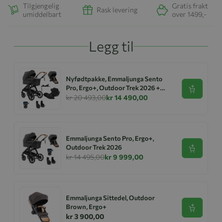
Tilgjengelig
Gratis frakt
Rask levering
umiddelbart
over 1499,-
Legg til
Nyfødtpakke, Emmaljunga Sento
Pro, Ergo+, Outdoor Trek 2026 +
Se produk
Cloud G + Base
kr 20 493,00
kr 14 490,00
Emmaljunga Sento Pro, Ergo+,
Outdoor Trek 2026
Se produk
kr 14 495,00
kr 9 999,00
Emmaljunga Sittedel, Outdoor
Brown, Ergo+
Se produk
kr 3 900,00