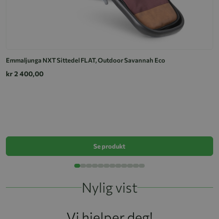
Emmaljunga NXT Sittedel FLAT, Outdoor Savannah Eco
kr 2 400,00
F
k
Se produkt
Nylig vist
Vi hjelper deg!