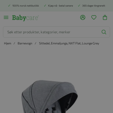
100% norsk nettbutikk
Kjøp nå - betal senere
365 dager Angrerett
Søk
Hjem
Barnevogn
Sittedel, Emmaljunga, NXT Flat, Lounge Grey
Hopp til slutten av bildegalleriet