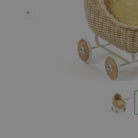
Hopp til begynnelsen av bildegalleriet