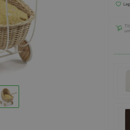
Leg
Til
um