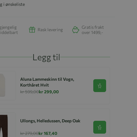
g i ønskeliste
gjengelig
Gratis frakt
Rask levering
iddelbart
over 1499,-
Legg til
Aluna Lammeskinn til Vogn,
Korthåret Hvit
Se produkt
kr 599,00
kr 299,00
Ullongs, Helledussen, Deep Oak
Se produkt
kr 279,00
kr 167,40