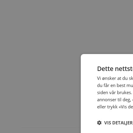
Dette netts
Vi ønsker at du s
du får en best mu
siden vår brukes.
annonser til deg,
eller trykk «Vis d
VIS DETALJER