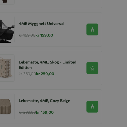
4ME Myggnett Universal
Se produkt
kr 199,00
kr 159,00
Lekematte, 4ME, Skog - Limited
Edition
Se produkt
kr 369,00
kr 259,00
Lekematte, 4ME, Cozy Beige
Se produkt
kr 299,00
kr 159,00