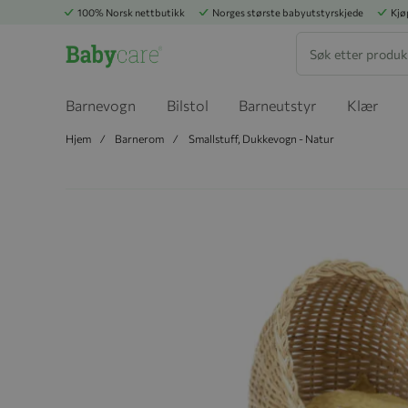
100% Norsk nettbutikk
Norges største babyutstyrskjede
Kjø
Søk
Barnevogn
Bilstol
Barneutstyr
Klær
Hjem
Barnerom
Smallstuff, Dukkevogn - Natur
Hopp til slutten av bildegalleriet