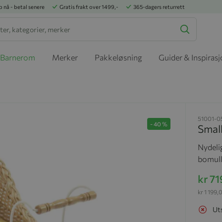
p nå - betal senere
Gratis frakt over 1499,-
365-dagers returrett
Barnerom
Merker
Pakkeløsning
Guider & Inspiras
51001-0
-
40
%
Smal
Nydeli
bomull
kr 7
kr 1 199,
Ut