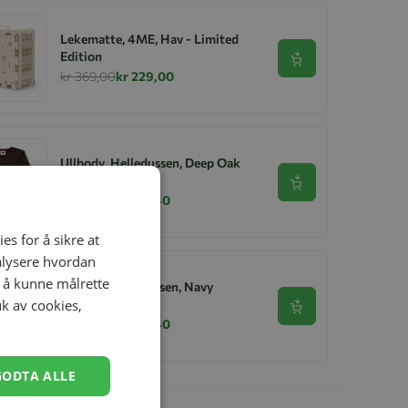
Lekematte, 4ME, Hav - Limited
Edition
Se produkt
kr 369,00
kr 229,00
Ullbody, Helledussen, Deep Oak
Se produkt
kr 279,00
kr 167,40
es for å sikre at
nalysere hvordan
r å kunne målrette
Ullongs, Helledussen, Navy
uk av cookies,
Se produkt
kr 279,00
kr 167,40
GODTA ALLE