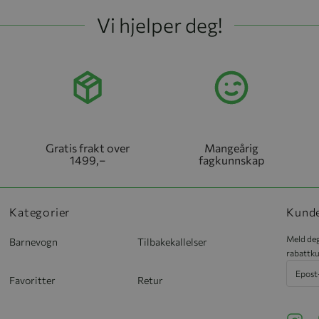
Vi hjelper deg!
Gratis frakt over
Mangeårig
1499,–
fagkunnskap
Kategorier
Kund
Meld deg
Barnevogn
Tilbakekallelser
rabattku
Favoritter
Retur
See ou
S