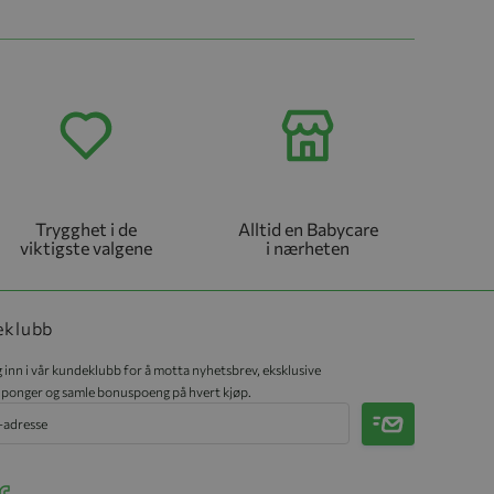
Trygghet i de
Alltid en Babycare
viktigste valgene
i nærheten
eklubb
 inn i vår kundeklubb for å motta nyhetsbrev, eksklusive
ponger og samle bonuspoeng på hvert kjøp.
Meld på
r Instagram
ee our Facebook