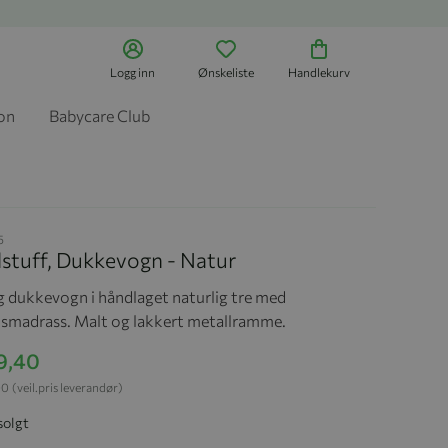
Logg inn
Ønskeliste
Handlekurv
jon
Babycare Club
5
lstuff, Dukkevogn - Natur
g dukkevogn i håndlaget naturlig tre med
smadrass. Malt og lakkert metallramme.
19,40
00
(veil.pris leverandør)
solgt