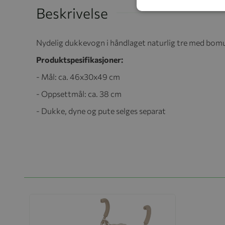
Beskrivelse
Nydelig dukkevogn i håndlaget naturlig tre med bom
Produktspesifikasjoner:
- Mål: ca. 46x30x49 cm
- Oppsettmål: ca. 38 cm
- Dukke, dyne og pute selges separat