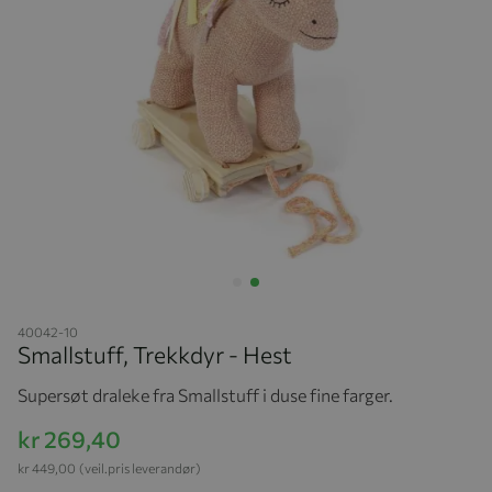
Hopp til begynnelsen av bildegalleriet
40042-10
Smallstuff, Trekkdyr - Hest
Supersøt draleke fra Smallstuff i duse fine farger.
kr 269,40
kr 449,00
(veil.pris leverandør)