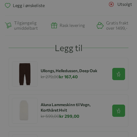
Utsolgt
Legg i ønskeliste
Tilgjengelig
Gratis frakt
Rask levering
umiddelbart
over 1499,-
Legg til
Ullongs, Helledussen, Deep Oak
Se produk
kr 279,00
kr 167,40
Aluna Lammeskinn til Vogn,
Korthåret Hvit
Se produk
kr 599,00
kr 299,00