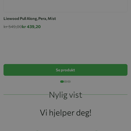
Liewood Pull Along, Pera, Mist
kr 549,00
kr 439,20
Tr
k
Se produkt
Nylig vist
Vi hjelper deg!