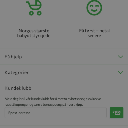
Norges største
Få først – betal
babyutstyrkjede
senere
Få hjelp
Kategorier
Kundeklubb
Meld deg inn i vår kundeklubb for å motta nyhetsbrev, eksklusive
rabattkuponger og samle bonuspoeng på hvert kjøp.
Meld 