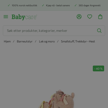
100% norsk nettbutikk
Kjøp nå - betal senere
365 dager Angrerett
Søk
Hjem
Barneutstyr
Lek og moro
Smallstuff, Trekkdyr - Hest
Hopp til slutten av bildegalleriet
-
40
%