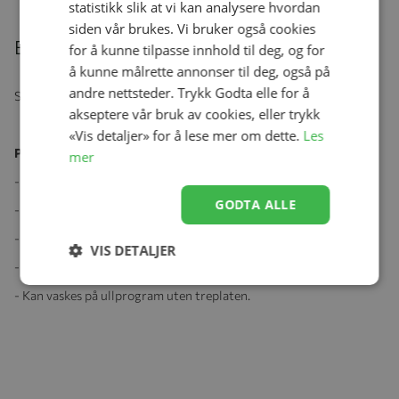
statistikk slik at vi kan analysere hvordan
siden vår brukes. Vi bruker også cookies
Beskrivelse
for å kunne tilpasse innhold til deg, og for
å kunne målrette annonser til deg, også på
andre nettsteder. Trykk Godta elle for å
Supersøt draleke fra Smallstuff i duse fine farger.
akseptere vår bruk av cookies, eller trykk
«Vis detaljer» for å lese mer om dette.
Les
Produktspesifikasjoner:
mer
- Størrelse: 30x30 cm
GODTA ALLE
- Bomull og lyrex mix
- Treplate
VIS DETALJER
- Polyester fyll
- Kan vaskes på ullprogram uten treplaten.