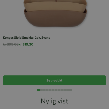
Konges Sløjd Smekke, 2pk, Svane
kr 399,00
kr 319,20
S
k
Se produkt
Nylig vist