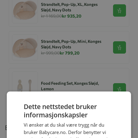
Strandtelt, Pop-Up, XL, Konges
Sløjd, Navy Dots
Se produk
kr 1 169,00
kr 935,20
Strandtelt, Pop-Up, Mini, Konges
Sløjd, Navy Dots
Se produk
kr 999,00
kr 799,20
Food Feeding Set, Konges Sløjd,
Lemon
Se produk
kr 199,00
kr 159,20
Dette nettstedet bruker
informasjonskapsler
Vi ønsker at du skal være trygg når du
Beskrivelse
bruker Babycare.no. Derfor benytter vi