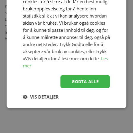
cookies for å sikre at du får en best mulig
Konges Sløjd tilbyr et bredt utvalg av fine og praktiske smekker
brukeropplevelse og for å hente inn
som er designet for å beskytte klærne til de små under måltidene.
statistikk slik at vi kan analysere hvordan
Disse smekkene kombinerer både funksjonalitet og stil, med myke
siden vår brukes. Vi bruker også cookies
og holdbare materialer som er enkle å rengjøre. Justerbare
for å kunne tilpasse innhold til deg, og for
lukkinger, noe som gjør dem komfortable og kan tilpasses etter
å kunne målrette annonser til deg, også på
barnets størrelse.
andre nettsteder. Trykk Godta elle for å
akseptere vår bruk av cookies, eller trykk
«Vis detaljer» for å lese mer om dette.
Les
mer
GODTA ALLE
VIS DETALJER