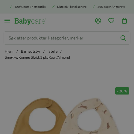
100% norsk nettbutikk
Kjøp nå - betal senere
365 dager Angrerett
Søk
Hjem
Barneutstyr
Stelle
Smekke, Konges Sløjd, 2 pk, Roar/Almond
Hopp til slutten av bildegalleriet
-
20
%