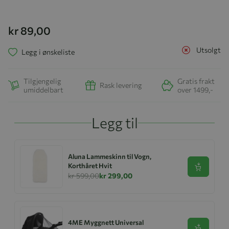
kr 89,00
Utsolgt
Legg i ønskeliste
Tilgjengelig
Gratis frakt
Rask levering
umiddelbart
over 1499,-
Legg til
Aluna Lammeskinn til Vogn,
Korthåret Hvit
Se produk
kr 599,00
kr 299,00
4ME Myggnett Universal