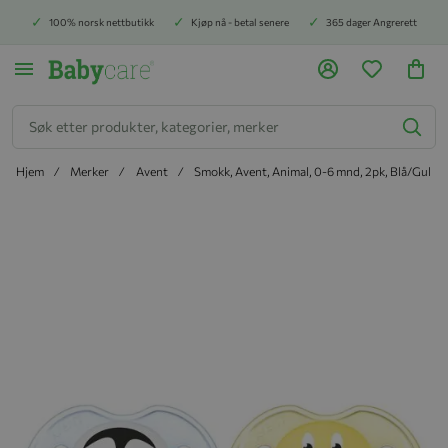
100% norsk nettbutikk
Kjøp nå - betal senere
365 dager Angrerett
Søk
Hjem
Merker
Avent
Smokk, Avent, Animal, 0-6 mnd, 2pk, Blå/Gul
Hopp til slutten av bildegalleriet