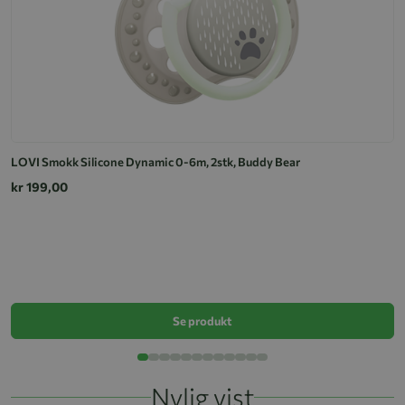
LOVI Smokk Silicone Dynamic 0-6m, 2stk, Buddy Bear
kr 199,00
S
k
Se produkt
Nylig vist