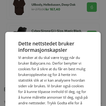
Ullbody, Helledussen, Deep Oak
Se produk
kr 279,00
kr 167,40
Cybex Sirona Gi i-Size, Magic Black,
Bilstol
Se produk
kr 4 699,00
kr 2 979,00
Dette nettstedet bruker
informasjonskapsler
Vi ønsker at du skal være trygg når du
Helledussen Ullongs, Heart
bruker Babycare.no. Derfor benytter vi
Se produk
kr 279,00
kr 167,40
cookies for å sikre at du får en best mulig
brukeropplevelse og for å hente inn
statistikk slik at vi kan analysere hvordan
siden vår brukes. Vi bruker også cookies
Beskrivelse
for å kunne tilpasse innhold til deg, og for
å kunne målrette annonser til deg, også på
Trøst og ro ned babyen døgnet rundt med Avent Classic-smokken.
andre nettsteder. Trykk Godta elle for å