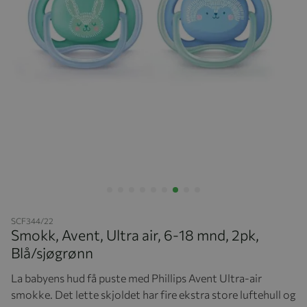
Hopp til begynnelsen av bildegalleriet
SCF344/22
Smokk, Avent, Ultra air, 6-18 mnd, 2pk,
Blå/sjøgrønn
La babyens hud få puste med Phillips Avent Ultra-air
smokke. Det lette skjoldet har fire ekstra store luftehull og