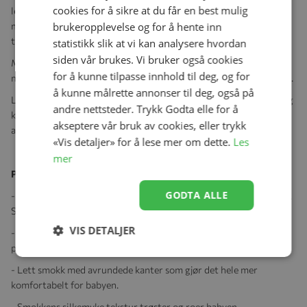
cookies for å sikre at du får en best mulig
lette skjoldet har fire ekstra store luftehull og er designet for
brukeropplevelse og for å hente inn
maksimal luftstrøm, slik at babyens sensitive hud holder seg
tørrere ved bruk.
statistikk slik at vi kan analysere hvordan
siden vår brukes. Vi bruker også cookies
Med den medfølgende boksen kan du sterilisere babyens smokk i
for å kunne tilpasse innhold til deg, og for
mikrobølgeovnen og oppbevare den hygienisk når dere er på farte.
å kunne målrette annonser til deg, også på
Legg smokkene, som er godt skyldt, i boksen, fyll på 25 ml vann, og
andre nettsteder. Trykk Godta elle for å
kjør dem i mikrobølgeovnen på 750-1000 W i tre minutter. La den
akseptere vår bruk av cookies, eller trykk
avkjøles i fem minutter, hell ut annet og de er klare til bruk.
«Vis detaljer» for å lese mer om dette.
Les
mer
Produktegenskaper:
GODTA ALLE
- Utformet for maksimal luftstrøm med fire ekstra store luftehull.
Slik at babyens sensitive hud får puste.
VIS DETALJER
- Huden forblir tørrere under bruk, takket være smokkens
pustende design med maksimal luftstrøm.
- Lett smokk med avrundede kanter som gjør det hele mer
komfortabelt for babyen.
- Smokkens silkemyke tekstur trøster og roer babyen.