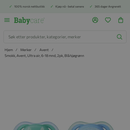
100% norsk nettbutikk
Kjøp nå - betal senere
365 dager Angrerett
Søk
Hjem
Merker
Avent
Smokk, Avent, Ultra air, 6-18 mnd, 2pk, Blå/sjøgrønn
Hopp til slutten av bildegalleriet