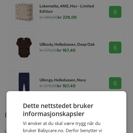
Lekematte, 4ME, Hav - Limited
Edition
Se produk
kr 369,00
kr 229,00
Ullbody, Helledussen, Deep Oak
Se produk
kr 279,00
kr 167,40
Ullongs, Helledussen, Navy
Se produk
kr 279,00
kr 167,40
Dette nettstedet bruker
informasjonskapsler
Beskrivelse
Vi ønsker at du skal være trygg når du
bruker Babycare.no. Derfor benytter vi
La babyens hud få puste med Phillips Avent Ultra-air smokke. Det