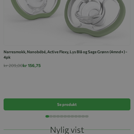
Narresmokk, Nanobébé, Active Flexy, Lys Blå og Sage Grønn (4mnd+) -
4pk
kr 209,00
kr 156,75
N
k
Se produkt
Nylig vist