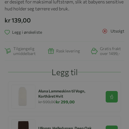
er desiget for maksimal luftstrøm, slik at babyens sensitive
hud holder seg tørrere ved bruk.
kr 139,00
Utsolgt
Legg i ønskeliste
Tilgjengelig
Gratis frakt
Rask levering
umiddelbart
over 1499,-
Legg til
Aluna Lammeskinn til Vogn,
Korthåret Hvit
Se produk
kr 599,00
kr 299,00
Ullongs, Helledussen, Deep Oak