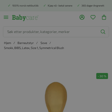
100% norsk nettbutikk
Kjøp nå - betal senere
365 dager Angrerett
Søk
Hjem
Barneutstyr
Sove
Smokk, BIBS, Latex, Size 1, Symmetrical Blush
Hopp til slutten av bildegalleriet
-
30
%