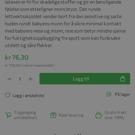
latexen er fri for skadelige stoffer og gir en beroligende
følelse som etterligner mors bryst. Det runde
lettvektsskjoldet vender bort fra den sensitive og sarte
huden rundt babyens munn for å sikre minimal kontakt
med babyens nese og munn, noe som betyr mindre sjanse
for fuktighetsoppbygging fra spytt som kan forårsake
utslett og såre flekker.
kr 76,30
kr 109,00
(veil.pris leverandør)
Legg til
På lager
Legg i ønskeliste
Tilgjengelig
Gratis frakt
Rask levering
umiddelbart
over 1499,-