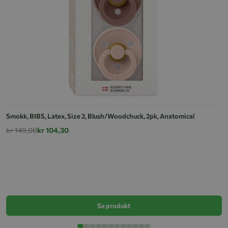
Smokk, BIBS, Latex, Size 2, Blush/Woodchuck, 2pk, Anatomical
kr 149,00
kr 104,30
S
k
Se produkt