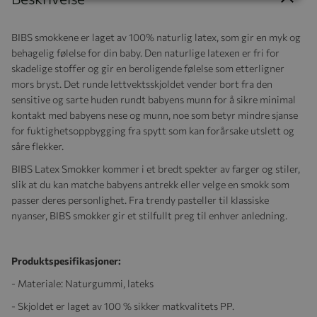
BIBS smokkene er laget av 100% naturlig latex, som gir en myk og
behagelig følelse for din baby. Den naturlige latexen er fri for
skadelige stoffer og gir en beroligende følelse som etterligner
mors bryst. Det runde lettvektsskjoldet vender bort fra den
sensitive og sarte huden rundt babyens munn for å sikre minimal
kontakt med babyens nese og munn, noe som betyr mindre sjanse
for fuktighetsoppbygging fra spytt som kan forårsake utslett og
såre flekker.
BIBS Latex Smokker kommer i et bredt spekter av farger og stiler,
slik at du kan matche babyens antrekk eller velge en smokk som
passer deres personlighet. Fra trendy pasteller til klassiske
nyanser, BIBS smokker gir et stilfullt preg til enhver anledning.
Produktspesifikasjoner:
- Materiale: Naturgummi, lateks
- Skjoldet er laget av 100 % sikker matkvalitets PP.