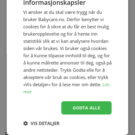
informasjonskapsler
Vi ønsker at du skal være trygg når du
bruker Babycare.no. Derfor benytter vi
cookies for å sikre at du får en best mulig
brukeropplevelse og for å hente inn
statistikk slik at vi kan analysere hvordan
Legg til
Legg til
siden vår brukes. Vi bruker også cookies
for å kunne tilpasse innhold til deg, og for
å kunne målrette annonser til deg, også på
andre nettsteder. Trykk Godta elle for å
Smokk, BIBS, Latex, Size 2,
Smokk, BIBS, Latex, Size 2,
Ivory Steel Blue Mix
Sky Blue Mix
akseptere vår bruk av cookies, eller trykk
kr 104,30
kr 104,30
«Vis detaljer» for å lese mer om dette.
Les
kr 149,00
kr 149,00
mer
GODTA ALLE
VIS DETALJER
Beskrivelse