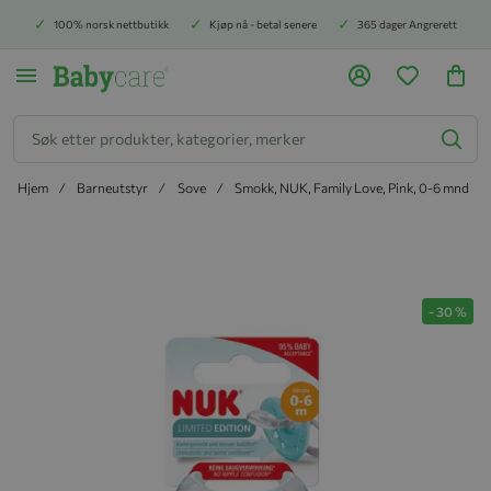
100% norsk nettbutikk
Kjøp nå - betal senere
365 dager Angrerett
Søk
Hjem
Barneutstyr
Sove
Smokk, NUK, Family Love, Pink, 0-6 mnd
Hopp til slutten av bildegalleriet
-
30
%