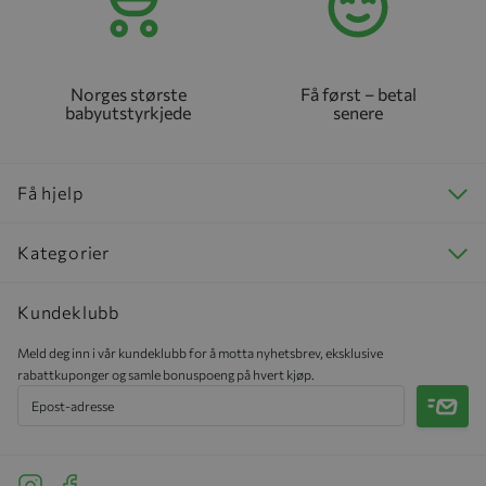
Norges største
Få først – betal
babyutstyrkjede
senere
Få hjelp
Kategorier
Kundeklubb
Meld deg inn i vår kundeklubb for å motta nyhetsbrev, eksklusive
rabattkuponger og samle bonuspoeng på hvert kjøp.
Meld 
See our Instagram
See our Facebook