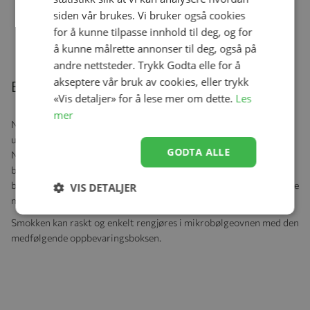
Edition - Temperatur Kontroll, Grå
siden vår brukes. Vi bruker også cookies
Se produk
kr 149,00
kr 104,30
for å kunne tilpasse innhold til deg, og for
å kunne målrette annonser til deg, også på
andre nettsteder. Trykk Godta elle for å
akseptere vår bruk av cookies, eller trykk
Beskrivelse
«Vis detaljer» for å lese mer om dette.
Les
mer
NUK Pacifier Signature Silicon Limited Edition er ergonomisk
utformet for å passe småbarnets anatomi. Laget av mykt silikon.
GODTA ALLE
NUK Air System lar luft strømme fritt gjennom sugedelen. Det
betyr at smokken beholder formen for å redusere belastningen på
babyens kjever. NUK Trendline smokker er designet for å etterligne
VIS DETALJER
mors brystvorte under amming.
Smokken kan raskt og enkelt rengjøres i mikrobølgeovnen med den
medfølgende oppbevaringsboksen.