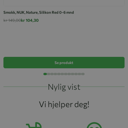
Smokk, NUK, Nature, Silikon Red 0-6 mnd
kr 149,00
kr 104,30
L
k
Se produkt
Nylig vist
Vi hjelper deg!