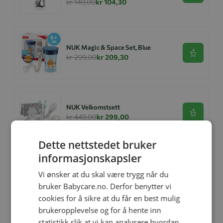
kr 149,00
kr 104,30
NUK Magic & Space Set, Blue
Se produk
kr 299,00
kr 209,30
NUK Velkomstsett
Se produk
kr 449,00
kr 299,00
Dette nettstedet bruker
informasjonskapsler
Flaskesmokk, NUK, Nature Teat
Silikon, 6-18mnd, L
Vi ønsker at du skal være trygg når du
Se produk
kr 139,00
kr 97,30
bruker Babycare.no. Derfor benytter vi
cookies for å sikre at du får en best mulig
brukeropplevelse og for å hente inn
statistikk slik at vi kan analysere hvordan
Drikkeflaske 300 ml, NUK, Limited