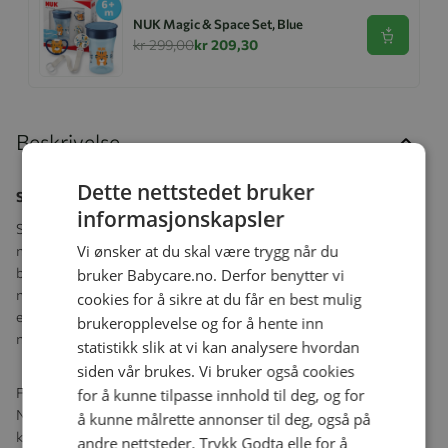
NUK Magic & Space Set, Blue
Se produk
kr 299,00
kr 209,30
Beskrivelse
Dette nettstedet bruker
Smokk, NUK, Nature, Latex, Red, 0-6 mnd
informasjonskapsler
Smokk NUK for Nature er en smokk som består av mer enn 98 %
Vi ønsker at du skal være trygg når du
naturlige råvarer. Til de faste delene er det brukt økologisk
bærekraftig plast * og den myke smokken er laget av ren
bruker Babycare.no. Derfor benytter vi
naturgummi. En helt plantebasert og fornybar råvare som er
cookies for å sikre at du får en best mulig
ekstra fleksibel og føles myk og varm, som mors bryster. Den
brukeropplevelse og for å hente inn
naturlige opprinnelsen er uavhengig sertifisert.
statistikk slik at vi kan analysere hvordan
siden vår brukes. Vi bruker også cookies
Fra råvarer til energieffektiv produksjon med fornybar energi,
for å kunne tilpasse innhold til deg, og for
NUK optimaliserer alt for at NUK for Nature skal være
å kunne målrette annonser til deg, også på
klimavennlig og etterlate minimale karbonfotavtrykk.
andre nettsteder. Trykk Godta elle for å