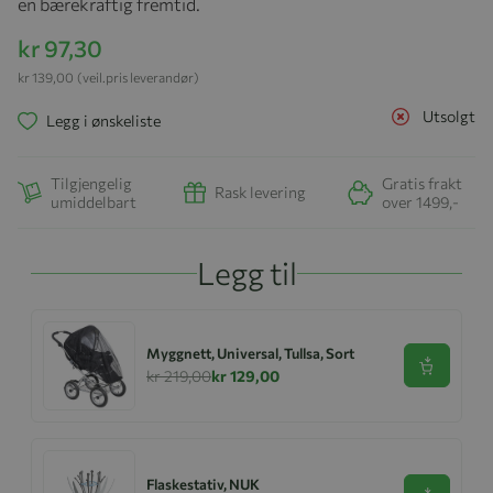
en bærekraftig fremtid.
kr 97,30
kr 139,00
(veil.pris leverandør)
Utsolgt
Legg i ønskeliste
Tilgjengelig
Gratis frakt
Rask levering
umiddelbart
over 1499,-
Legg til
Myggnett, Universal, Tullsa, Sort
Se produk
kr 219,00
kr 129,00
Flaskestativ, NUK