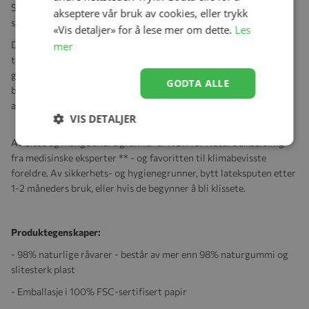
Selvsagt er smokkene BPA-frie og oppfyller den europeiske
akseptere vår bruk av cookies, eller trykk
sikkerhetsstandarden EN1400. I tillegg 100% laget i Tyskland.
«Vis detaljer» for å lese mer om dette.
Les
Den originale NUK-formen er også inspirert av naturen: rund på
mer
toppen og flat nederst. Så NUK for Nature-smokken presser mot
ganen og gir plass til tungen. De er også akseptert av 95 % av
GODTA ALLE
babyer, er spesielt ammevennlige og forårsaker ikke feiljustering
av tenner eller kjever.**
VIS DETALJER
Av disse og mange andre grunner er NUK for Nature anbefaling
fra medisinske eksperter ** - og favoritten til klimabevisste
foreldre. Av sikkerhets- og hygienegrunner, bytt lateksputen etter
1-2 måneders bruk, eller hvis de begynner å bli klissete.
Produktegenskaper:
- 98% naturlige råvarer - består av mer enn 98% naturgummi og
slitesterk plast
- Emballasje i 100% FSC-sertifisert papir