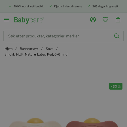
100% norsk nettbutikk
Kjøp nå - betal senere
365 dager Angrerett
Søk
Hjem
Barneutstyr
Sove
Smokk, NUK, Nature, Latex, Red, 0-6 mnd
Hopp til slutten av bildegalleriet
-
30
%