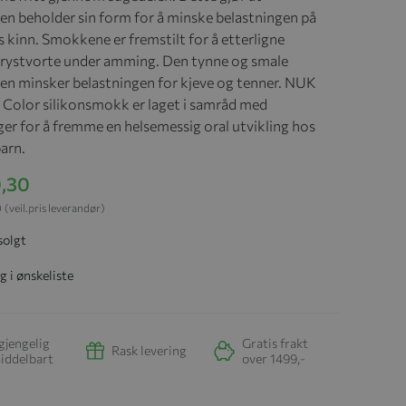
n beholder sin form for å minske belastningen på
 kinn. Smokkene er fremstilt for å etterligne
rystvorte under amming. Den tynne og smale
n minsker belastningen for kjeve og tenner. NUK
 Color silikonsmokk er laget i samråd med
ger for å fremme en helsemessig oral utvikling hos
arn.
0,30
0
(veil.pris leverandør)
solgt
g i ønskeliste
gjengelig
Gratis frakt
Rask levering
iddelbart
over 1499,-