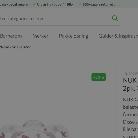
p nå - betal senere
Gratis frakt over 1499,-
365-dagers returrett
Barnerom
Merker
Pakkeløsning
Guider & Inspiras
/Rose 2pk, 0-6 mnd
1017521
-
30
%
NUK 
2pk,
NUK Ge
belaste
formet
Disse 
lille b
strømm