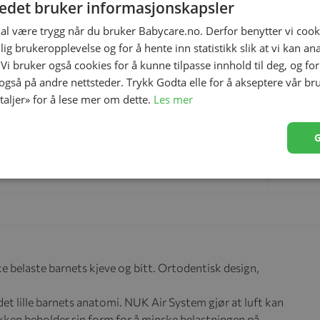
tedet bruker informasjonskapsler
kal være trygg når du bruker Babycare.no. Derfor benytter vi cooki
lig brukeropplevelse og for å hente inn statistikk slik at vi kan a
 Vi bruker også cookies for å kunne tilpasse innhold til deg, og fo
 også på andre nettsteder. Trykk Godta elle for å akseptere vår br
etaljer» for å lese mer om dette.
Les mer
e belaste barnets kjeve og bitt. Ortodentisk design,
t lille barnets anatomi. NUK Air System gjør at luft kan
ken beholder sin form for å minske belastningen på