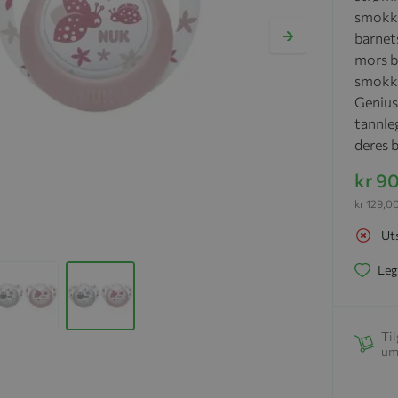
smokke
barnets
mors b
smokke
Genius
tannle
deres b
kr 9
kr 129,0
Ut
Leg
Til
um