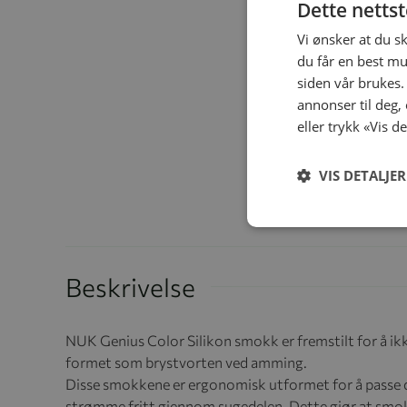
Dette netts
Vi ønsker at du s
du får en best mu
siden vår brukes.
annonser til deg,
eller trykk «Vis d
VIS DETALJER
Beskrivelse
NUK Genius Color Silikon smokk er fremstilt for å ikk
formet som brystvorten ved amming.
Disse smokkene er ergonomisk utformet for å passe de
strømme fritt gjennom sugedelen. Dette gjør at smok