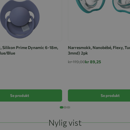
 Silikon Prime Dynamic 6-18m,
Narresmokk, Nanobébé, Flexy, Tur
lue/Blue
3mnd) 2pk
kr 119,00
kr 89,25
Se produkt
Se produkt
Nylig vist