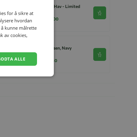
Lekematte, 4ME, Hav - Limited
Edition
es for å sikre at
Se produkt
kr 369,00
kr 229,00
nalysere hvordan
r å kunne målrette
uk av cookies,
Ullongs, Helledussen, Navy
Se produkt
GODTA ALLE
kr 279,00
kr 167,40