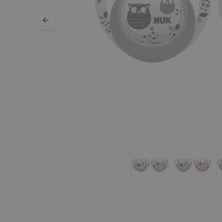
Hopp til begynnelsen av bildegalleriet