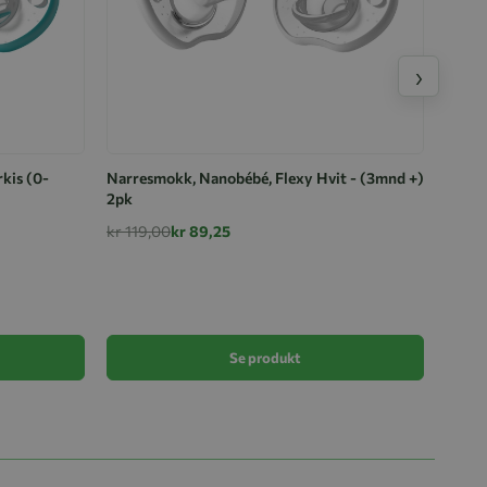
›
kis (0-
Narresmokk, Nanobébé, Flexy Hvit - (3mnd +)
2pk
kr 119,00
kr 89,25
Narre
3mnd
kr 11
Se produkt