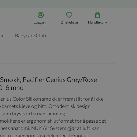
Logg inn
Ønskeliste
Handlekurv
jon
Babycare Club
5
Smokk, Pacifier Genius Grey/Rose
 0-6 mnd
nius Color Silikon smokk er fremstilt for å ikke
 barnets kjeve og bitt. Ortodentisk design,
 som brystvorten ved amming.
smokkene er ergonomisk utformet for å passe det
arnets anatomi. NUK Air System gjør at luft kan
e fritt gjennom sugedelen. Dette gjør at