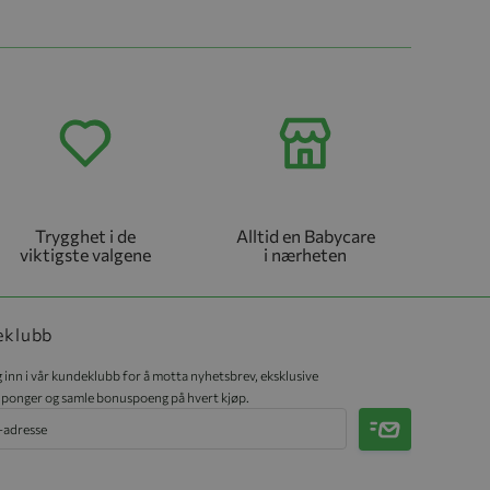
Trygghet i de
Alltid en Babycare
viktigste valgene
i nærheten
eklubb
 inn i vår kundeklubb for å motta nyhetsbrev, eksklusive
ponger og samle bonuspoeng på hvert kjøp.
Meld på