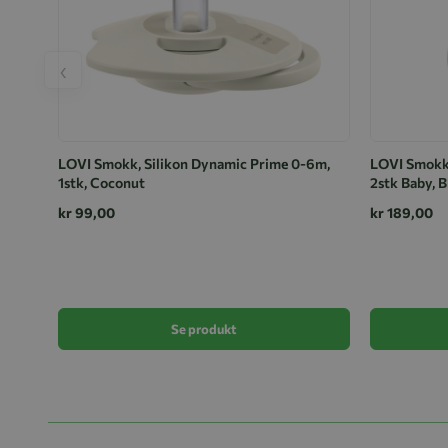
‹
LOVI Smokk, Silikon Dynamic Prime 0-6m,
LOVI Smokk,
1stk, Coconut
2stk Baby, B
kr 99,00
kr 189,00
Se produkt