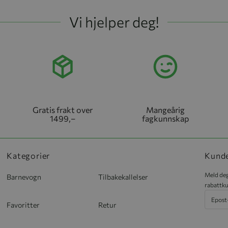
Vi hjelper deg!
Gratis frakt over
Mangeårig
1499,–
fagkunnskap
Kategorier
Kund
Meld deg
Barnevogn
Tilbakekallelser
rabattku
Favoritter
Retur