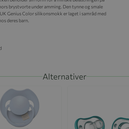
e mors brystvorte under amming. Den tynne og smale
NUK Genius Color silikonsmokk er laget i samråd med
hos deres barn.
d
Alternativer