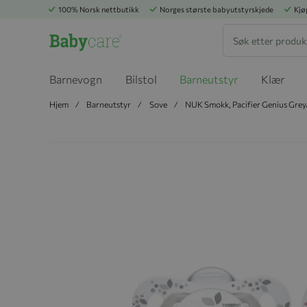
100% Norsk nettbutikk
Norges største babyutstyrskjede
Kjø
Søk
Barnevogn
Bilstol
Barneutstyr
Klær
Hjem
Barneutstyr
Sove
NUK Smokk, Pacifier Genius Grey
Hopp til slutten av bildegalleriet