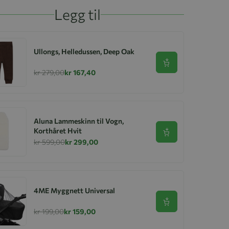
Legg til
Ullongs, Helledussen, Deep Oak
Se produkt
kr 279,00
kr 167,40
Aluna Lammeskinn til Vogn,
Korthåret Hvit
Se produkt
kr 599,00
kr 299,00
4ME Myggnett Universal
Se produkt
kr 199,00
kr 159,00