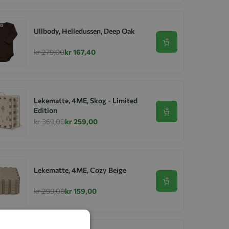
Ullbody, Helledussen, Deep Oak
Se produkt
kr 279,00
kr 167,40
Lekematte, 4ME, Skog - Limited
Edition
Se produkt
kr 369,00
kr 259,00
Lekematte, 4ME, Cozy Beige
Se produkt
kr 299,00
kr 159,00