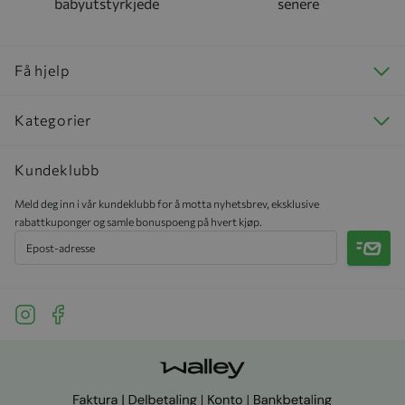
babyutstyrkjede
senere
Få hjelp
Kategorier
Kundeklubb
Meld deg inn i vår kundeklubb for å motta nyhetsbrev, eksklusive
rabattkuponger og samle bonuspoeng på hvert kjøp.
Meld 
See our Instagram
See our Facebook