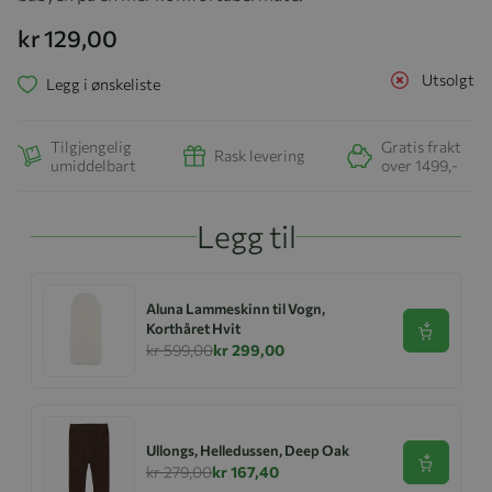
kr 129,00
Utsolgt
Legg i ønskeliste
Tilgjengelig
Gratis frakt
Rask levering
umiddelbart
over 1499,-
Legg til
Aluna Lammeskinn til Vogn,
Korthåret Hvit
Se produk
kr 599,00
kr 299,00
Ullongs, Helledussen, Deep Oak
Se produk
kr 279,00
kr 167,40