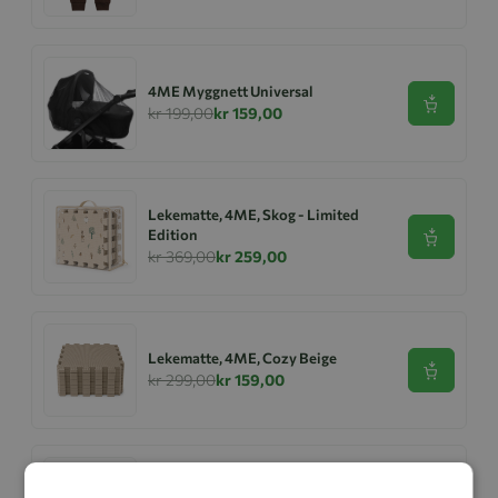
4ME Myggnett Universal
Se produk
kr 199,00
kr 159,00
Lekematte, 4ME, Skog - Limited
Edition
Se produk
kr 369,00
kr 259,00
Lekematte, 4ME, Cozy Beige
Se produk
kr 299,00
kr 159,00
Lekematte, 4ME, Hav - Limited