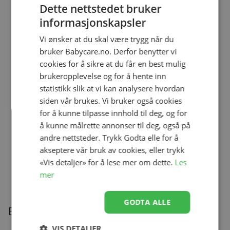
Edition
Dette nettstedet bruker
Se produk
kr 369,00
kr 229,00
informasjonskapsler
Vi ønsker at du skal være trygg når du
bruker Babycare.no. Derfor benytter vi
Ullbody, Helledussen, Deep Oak
cookies for å sikre at du får en best mulig
Se produk
kr 279,00
kr 167,40
brukeropplevelse og for å hente inn
statistikk slik at vi kan analysere hvordan
siden vår brukes. Vi bruker også cookies
for å kunne tilpasse innhold til deg, og for
Ullongs, Helledussen, Navy
å kunne målrette annonser til deg, også på
Se produk
kr 279,00
kr 167,40
andre nettsteder. Trykk Godta elle for å
akseptere vår bruk av cookies, eller trykk
«Vis detaljer» for å lese mer om dette.
Les
mer
Relaterte produkter
GODTA ALLE
Beskrivelse
VIS DETALJER