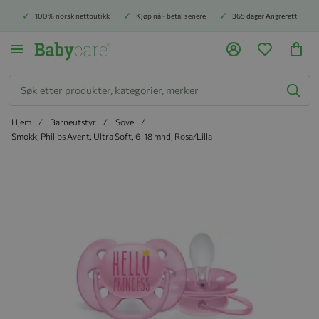
100% norsk nettbutikk
Kjøp nå - betal senere
365 dager Angrerett
Søk
Hjem
Barneutstyr
Sove
Smokk, Philips Avent, Ultra Soft, 6-18 mnd, Rosa/Lilla
Hopp til slutten av bildegalleriet