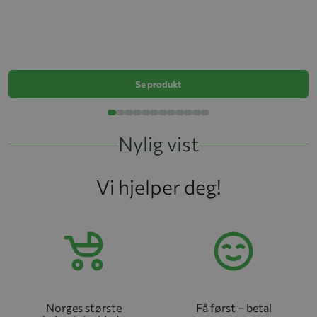
Sm
k
Se produkt
Nylig vist
Vi hjelper deg!
Norges største
Få først – betal