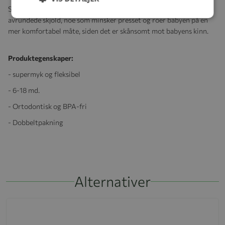
Sensitiv hud trenger ekstra pleie. Philip Avent ultra soft har
avrundede skjold, noe som minsker presset og roer babyen på en
mer komfortabel måte, siden det er skånsomt mot babyens kinn.
Produktegenskaper:
- supermyk og fleksibel
- 6-18 md.
- Ortodontisk og BPA-fri
- Dobbeltpakning
Alternativer