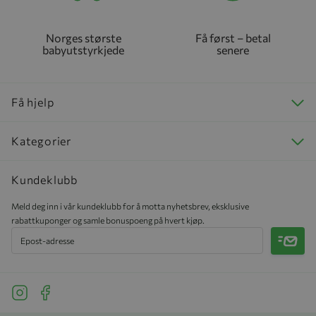
Norges største
Få først – betal
babyutstyrkjede
senere
Få hjelp
Kategorier
Kundeklubb
Meld deg inn i vår kundeklubb for å motta nyhetsbrev, eksklusive
rabattkuponger og samle bonuspoeng på hvert kjøp.
Meld 
See our Instagram
See our Facebook