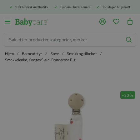
100% norsk nettbutikk
Kjøp nå - betal senere
365 dager Angrerett
Søk
Hjem
Barneutstyr
Sove
Smokk og tilbehør
Smokkelenke, Konges Sløjd, Bonderose Big
Hopp til slutten av bildegalleriet
-
20
%