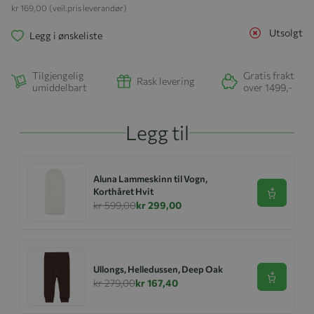
kr 169,00
(veil.pris leverandør)
Utsolgt
Legg i ønskeliste
Tilgjengelig
Gratis frakt
Rask levering
umiddelbart
over 1499,-
Legg til
Aluna Lammeskinn til Vogn,
Korthåret Hvit
Se produk
kr 599,00
kr 299,00
Ullongs, Helledussen, Deep Oak
Se produk
kr 279,00
kr 167,40