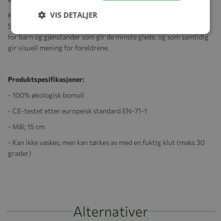
VIS DETALJER
Konges Sløjd garanterer 100 prosent for kvaliteten på alle Konges
Sløjd produkter. Designfilosofien er å lage smakfull interiørdesign
for barn og gjenstander som gir de minste glede, og som samtidig
gir visuell mening for foreldrene.
Produktspesifikasjoner:
- 100% økologisk bomull
- CE-testet etter europeisk standard EN-71-1
- Mål; 15 cm
- Kan ikke vaskes, men kan tørkes av med en fuktig klut (maks 30
grader)
Alternativer