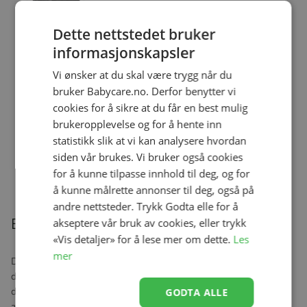
Dette nettstedet bruker
informasjonskapsler
Ullbody, Helledussen, Deep Oak
Se produk
Vi ønsker at du skal være trygg når du
kr 279,00
kr 167,40
bruker Babycare.no. Derfor benytter vi
cookies for å sikre at du får en best mulig
brukeropplevelse og for å hente inn
statistikk slik at vi kan analysere hvordan
Ullongs, Helledussen, Navy
Se produk
siden vår brukes. Vi bruker også cookies
kr 279,00
kr 167,40
for å kunne tilpasse innhold til deg, og for
å kunne målrette annonser til deg, også på
andre nettsteder. Trykk Godta elle for å
Beskrivelse
akseptere vår bruk av cookies, eller trykk
«Vis detaljer» for å lese mer om dette.
Les
mer
Denne fine stroppen er ideell for å holde godt fast i smokken til
den lille, slik at den ikke går tapt eller faller på gulvet. På en travel
dag med et lite barn vil denne smokkstroppen være litt hjelp for
GODTA ALLE
alle foreldre og barn.