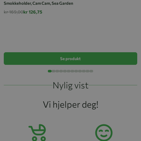
Smokkeholder, Cam Cam, Sea Garden
kr 169,00
kr 126,75
S
k
Se produkt
Nylig vist
Vi hjelper deg!