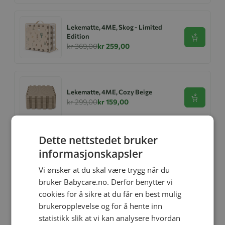
Lekematte, 4ME, Skog - Limited
Edition
Se produk
kr 369,00
kr 259,00
Lekematte, 4ME, Cozy Beige
Se produk
kr 299,00
kr 159,00
Dette nettstedet bruker
Lekematte, 4ME, Hav - Limited
informasjonskapsler
Edition
Se produk
kr 369,00
kr 229,00
Vi ønsker at du skal være trygg når du
bruker Babycare.no. Derfor benytter vi
cookies for å sikre at du får en best mulig
brukeropplevelse og for å hente inn
Ullbody, Helledussen, Deep Oak
statistikk slik at vi kan analysere hvordan
Se produk
kr 279,00
kr 167,40