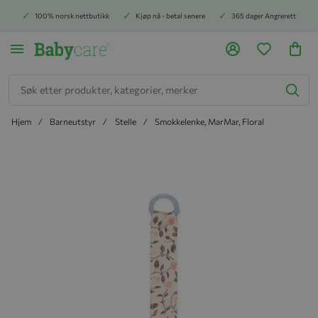
100% norsk nettbutikk
Kjøp nå - betal senere
365 dager Angrerett
Søk
Hjem
Barneutstyr
Stelle
Smokkelenke, MarMar, Floral
Hopp til slutten av bildegalleriet