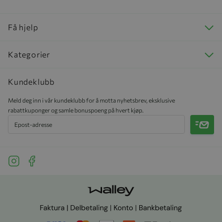
Få hjelp
Kategorier
Kundeklubb
Meld deg inn i vår kundeklubb for å motta nyhetsbrev, eksklusive
rabattkuponger og samle bonuspoeng på hvert kjøp.
Meld 
See our Instagram
See our Facebook