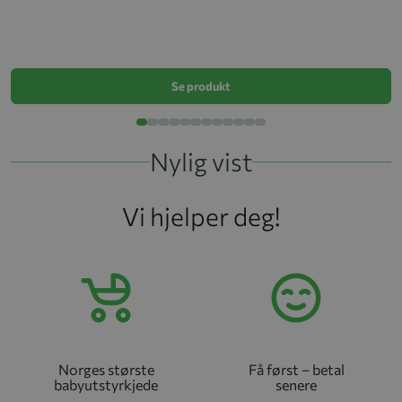
S
k
Se produkt
Nylig vist
Vi hjelper deg!
Norges største
Få først – betal
babyutstyrkjede
senere