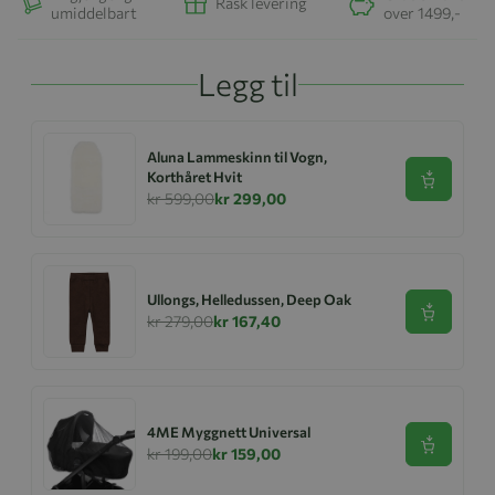
Rask levering
umiddelbart
over 1499,-
Legg til
Aluna Lammeskinn til Vogn,
Korthåret Hvit
Se produk
kr 599,00
kr 299,00
Ullongs, Helledussen, Deep Oak
Se produk
kr 279,00
kr 167,40
4ME Myggnett Universal
Se produk
kr 199,00
kr 159,00