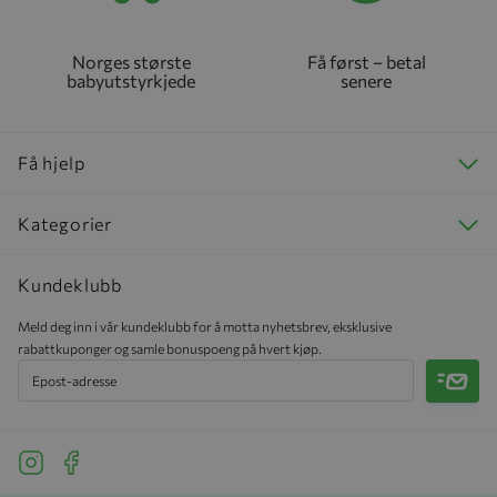
Norges største
Få først – betal
babyutstyrkjede
senere
Få hjelp
Kategorier
Kundeklubb
Meld deg inn i vår kundeklubb for å motta nyhetsbrev, eksklusive
rabattkuponger og samle bonuspoeng på hvert kjøp.
Meld 
See our Instagram
See our Facebook