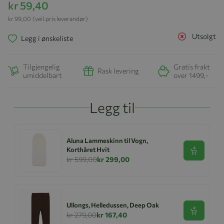
kr 59,40
kr 99,00
(veil.pris leverandør)
Utsolgt
Legg i ønskeliste
Tilgjengelig
Gratis frakt
Rask levering
umiddelbart
over 1499,-
Legg til
Aluna Lammeskinn til Vogn,
Korthåret Hvit
Se produk
kr 599,00
kr 299,00
Ullongs, Helledussen, Deep Oak
Se produk
kr 279,00
kr 167,40