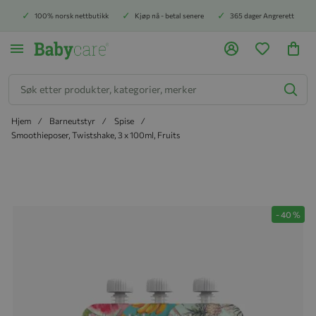
100% norsk nettbutikk
Kjøp nå - betal senere
365 dager Angrerett
Søk
Hjem
Barneutstyr
Spise
Smoothieposer, Twistshake, 3 x 100ml, Fruits
Hopp til slutten av bildegalleriet
-
40
%