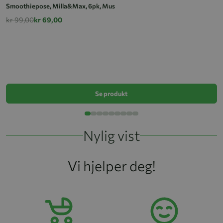
Smoothiepose, Milla&Max, 6pk, Mus
kr 99,00
kr 69,00
S
k
Se produkt
Nylig vist
Vi hjelper deg!