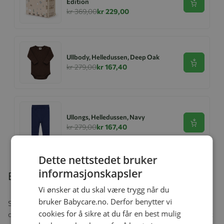
Edition
Se produk
kr 369,00
kr 229,00
Ullbody, Helledussen, Deep Oak
Se produk
kr 279,00
kr 167,40
Ullongs, Helledussen, Navy
Se produk
kr 279,00
kr 167,40
Dette nettstedet bruker
informasjonskapsler
Beskrivelse
Vi ønsker at du skal være trygg når du
bruker Babycare.no. Derfor benytter vi
Squeezebag påfyllbare klemmeposer. Uten BPA, tåler
cookies for å sikre at du får en best mulig
oppvaskmaskin og fryser. Fyll med puré for en enkel og næringsrik