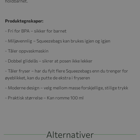
holdbarhet.
Produktegnskaper:
- Fri for BPA – sikker for barnet
- Miljøvennlig – Squeezebags kan brukes igjen og igjen
- Tåler oppvaskmaskin
- Dobbel glidelås – sikrer at posen ikke lekker
- Tåler fryser – har du fylt flere Squeezebags enn du trenger for
øyeblikket, kan du putte de ekstra i fryseren
- Moderne design – velg mellom masse forskjellige, stilige trykk
- Praktisk størrelse – Kan romme 100 ml
Alternativer