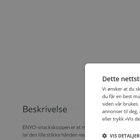
Dette netts
Vi ønsker at du s
du får en best mu
siden vår brukes.
Beskrivelse
annonser til deg,
eller trykk «Vis d
ENYO-snackskoppen er et must å ha med seg for sna
lar den lille stikke hånden nedi koppen og ta en matbi
VIS DETALJER