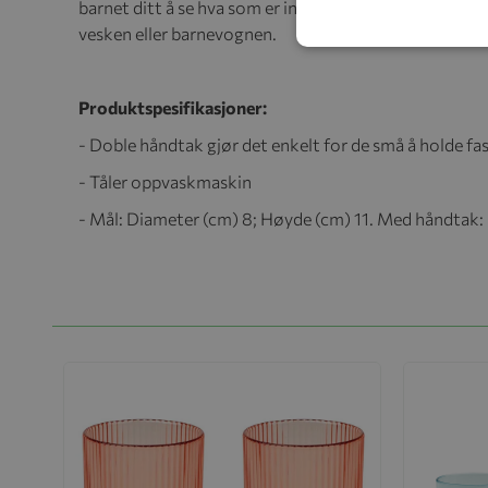
barnet ditt å se hva som er inni koppen, mens lokket sø
vesken eller barnevognen.
Produktspesifikasjoner:
- Doble håndtak gjør det enkelt for de små å holde fa
- Tåler oppvaskmaskin
- Mål: Diameter (cm) 8; Høyde (cm) 11. Med håndtak: