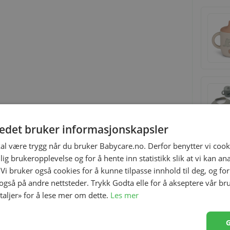
tedet bruker informasjonskapsler
kal være trygg når du bruker Babycare.no. Derfor benytter vi cooki
lig brukeropplevelse og for å hente inn statistikk slik at vi kan a
 Vi bruker også cookies for å kunne tilpasse innhold til deg, og fo
 også på andre nettsteder. Trykk Godta elle for å akseptere vår br
etaljer» for å lese mer om dette.
Les mer
cks på farten. Den har en skånsom silikonmembran som
t. Den klare tritanbeholderen med lekne trykk hjelper