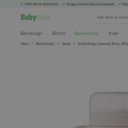
100% Norsk nettbutikk
Norges største babyutstyrskjede
Kjø
Søk
Barnevogn
Bilstol
Barneutstyr
Klær
Hjem
Barneutstyr
Spise
Snack Kopp, Liewood, Enyo, All t
Hopp til slutten av bildegalleriet