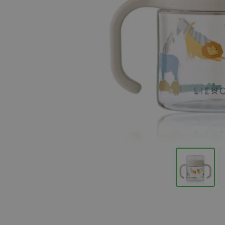
Hopp til begynnelsen av bildegalleriet