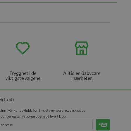
Trygghet i de
Alltid en Babycare
viktigste valgene
i nærheten
eklubb
 inn i vår kundeklubb for å motta nyhetsbrev, eksklusive
ponger og samle bonuspoeng på hvert kjøp.