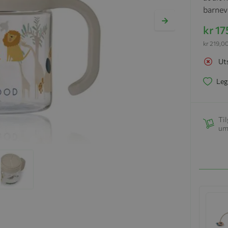
barnev
kr 17
kr 219,0
Ut
Leg
Til
um