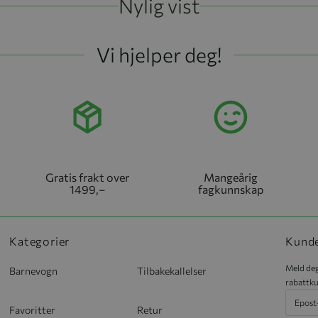
Nylig vist
Vi hjelper deg!
Gratis frakt over
Mangeårig
1499,–
fagkunnskap
Kategorier
Kund
Meld deg
Barnevogn
Tilbakekallelser
rabattku
Favoritter
Retur