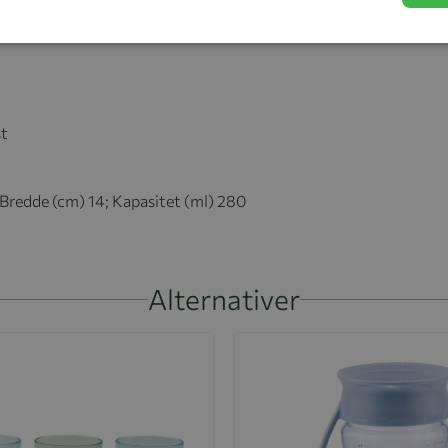
rger for at alt holder seg inni når det oppbevares i
st
 Bredde (cm) 14; Kapasitet (ml) 280
Alternativer