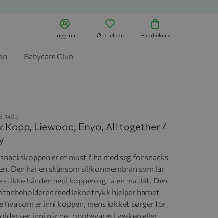
Logg inn
Ønskeliste
Handlekurv
jon
Babycare Club
6-1499
 Kopp, Liewood, Enyo, All together /
y
nackskoppen er et must å ha med seg for snacks
ten. Den har en skånsom silikonmembran som lar
lle stikke hånden nedi koppen og ta en matbit. Den
tritanbeholderen med lekne trykk hjelper barnet
se hva som er inni koppen, mens lokket sørger for
holder seg inni når det oppbevares i vesken eller