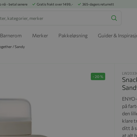
p nå - betal senere
Gratis frakt over 1499,-
365-dagers returrett
Barnerom
Merker
Pakkeløsning
Guider & Inspiras
ogether / Sandy
LW2033
-
20
%
Snack
Sand
ENYO-s
på far
den li
klare 
ditt å 
at alt 