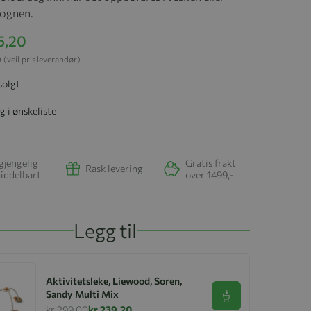
ognen.
5,20
0
(veil.pris leverandør)
solgt
g i ønskeliste
gjengelig
Gratis frakt
Rask levering
iddelbart
over 1499,-
Legg til
Aktivitetsleke, Liewood, Soren,
Sandy Multi Mix
Se produkt
kr 299,00
kr 239,20