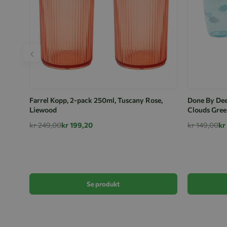
‹
Farrel Kopp, 2-pack 250ml, Tuscany Rose,
Done By Dee
Liewood
Clouds Gree
kr 249,00
kr 199,20
kr 149,00
kr
Se produkt