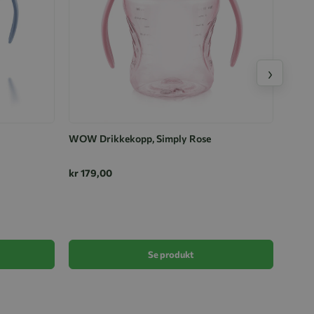
›
WOW Drikkekopp, Simply Rose
kr 179,00
Kopp,
Sløyf
kr 11
Se produkt