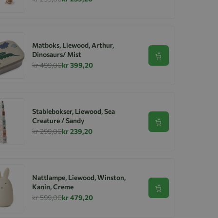
Matboks, Liewood, Arthur,
Dinosaurs/ Mist
Se produkt
kr 499,00
kr 399,20
Stablebokser, Liewood, Sea
Creature / Sandy
Se produkt
kr 299,00
kr 239,20
Nattlampe, Liewood, Winston,
Kanin, Creme
Se produkt
kr 599,00
kr 479,20