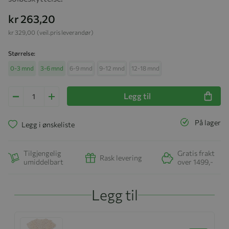
kr 263,20
kr 329,00
(veil.pris leverandør)
Størrelse
0-3 mnd
3-6 mnd
6-9 mnd
9-12 mnd
12-18 mnd
Legg til
På lager
Legg i ønskeliste
Tilgjengelig
Gratis frakt
Rask levering
umiddelbart
over 1499,-
Legg til