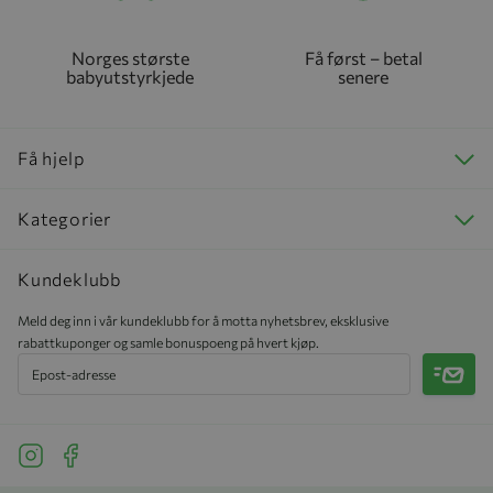
Norges største
Få først – betal
babyutstyrkjede
senere
Få hjelp
Kategorier
Kundeklubb
Meld deg inn i vår kundeklubb for å motta nyhetsbrev, eksklusive
rabattkuponger og samle bonuspoeng på hvert kjøp.
Meld 
See our Instagram
See our Facebook