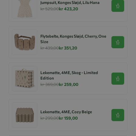
Jumpsuit, Konges Sløjd, Lilu Hana
Se produk
kr 529,00
kr 423,20
Flytebelte, Konges Sløjd, Cherry, One
Size
Se produk
kr 439,00
kr 351,20
Lekematte, 4ME, Skog - Limited
Edition
Se produk
kr 369,00
kr 259,00
Lekematte, 4ME, Cozy Beige
Se produk
kr 299,00
kr 159,00