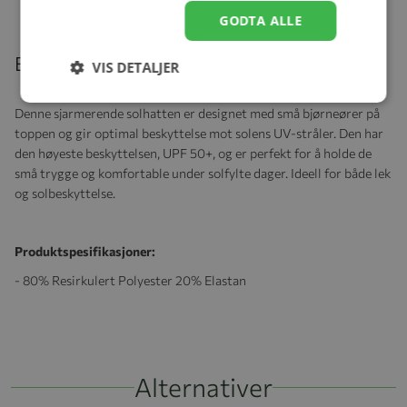
GODTA ALLE
Beskrivelse
VIS DETALJER
Denne sjarmerende solhatten er designet med små bjørneører på
toppen og gir optimal beskyttelse mot solens UV-stråler. Den har
den høyeste beskyttelsen, UPF 50+, og er perfekt for å holde de
små trygge og komfortable under solfylte dager. Ideell for både lek
og solbeskyttelse.
Produktspesifikasjoner:
- 80% Resirkulert Polyester 20% Elastan
Alternativer