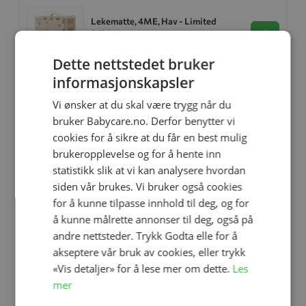
Lekematte, 4ME, Hav - Limited
Edition
Se produk
kr 369,00
kr 229,00
Dette nettstedet bruker
informasjonskapsler
Vi ønsker at du skal være trygg når du
Badesko, Konges Sløjd, Sea, Cherry
bruker Babycare.no. Derfor benytter vi
Se produk
kr 429,00
kr 343,20
cookies for å sikre at du får en best mulig
brukeropplevelse og for å hente inn
statistikk slik at vi kan analysere hvordan
siden vår brukes. Vi bruker også cookies
Kopp, Konges Sløjd, Lemon, 2 pk
for å kunne tilpasse innhold til deg, og for
Se produk
kr 279,00
kr 223,20
å kunne målrette annonser til deg, også på
andre nettsteder. Trykk Godta elle for å
akseptere vår bruk av cookies, eller trykk
«Vis detaljer» for å lese mer om dette.
Les
Pop-Up UV/Strandtelt, Konges Sløjd,
Rock My Boat
mer
Se produk
kr 799,00
kr 639,20