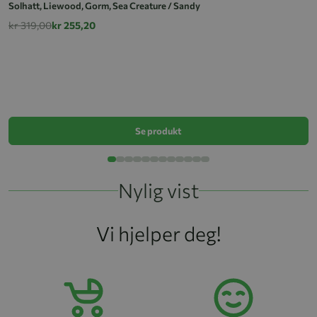
Solhatt, Liewood, Gorm, Sea Creature / Sandy
kr 319,00
kr 255,20
S
k
Se produkt
Nylig vist
Vi hjelper deg!