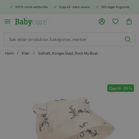
100% norsk nettbutikk
Kjøp nå - betal senere
365 dager Angrerett
Søk
Hjem
Klær
Solhatt, Konges Sløjd, Rock My Boat
Hopp til slutten av bildegalleriet
Opp til
-
20
%