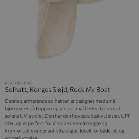
Hopp til begynnelsen av bildegalleriet
KS103269-RMB
Solhatt, Konges Sløjd, Rock My Boat
Denne sjarmerende solhatten er designet med små
bjørneører på toppen og gir optimal beskyttelse mot
solens UV-stråler. Den har den høyeste beskyttelsen, UPF
50+, og er perfekt for å holde de små trygge og
komfortable under solfylte dager. Ideell for både lek og
solbeskyttelse.