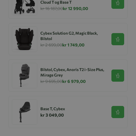
Cloud T og Base T
Se produk
kr 16 187,00
kr 12 990,00
Cybex Solution G2, Magic Black,
Bilstol
Se produk
kr 2 699,00
kr 1 749,00
Bilstol, Cybex, Anoris T2 i-Size Plus,
Mirage Grey
Se produk
kr 9 695,00
kr 6 979,00
Base T, Cybex
Se produk
kr 3 049,00