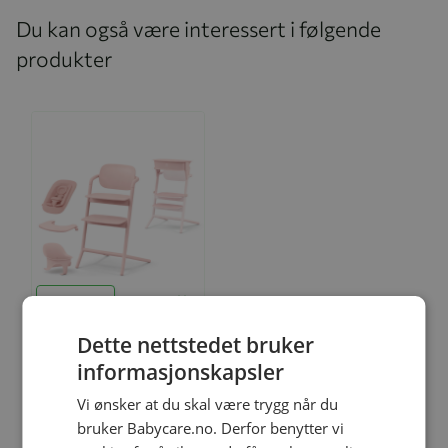
Du kan også være interessert i følgende
produkter
Legg til
Dette nettstedet bruker
informasjonskapsler
Spisestol, Cybex, Lemo 4-
Vi ønsker at du skal være trygg når du
in-1, Pearl Pink, Inkl
Læringstårnsett
bruker Babycare.no. Derfor benytter vi
kr 4 995,00