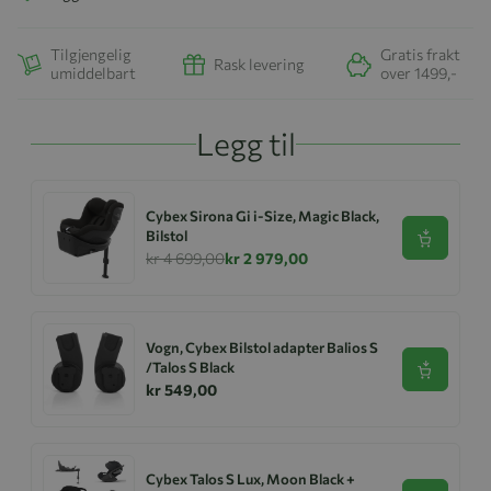
Tilgjengelig
Gratis frakt
Rask levering
umiddelbart
over 1499,-
Legg til
Cybex Sirona Gi i-Size, Magic Black,
Bilstol
Se produk
kr 4 699,00
kr 2 979,00
Vogn, Cybex Bilstol adapter Balios S
/Talos S Black
Se produk
kr 549,00
Cybex Talos S Lux, Moon Black +