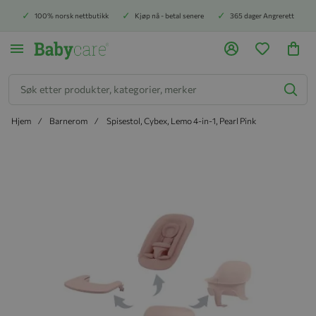
100% norsk nettbutikk
Kjøp nå - betal senere
365 dager Angrerett
Søk
Hjem
Barnerom
Spisestol, Cybex, Lemo 4-in-1, Pearl Pink
Hopp til slutten av bildegalleriet