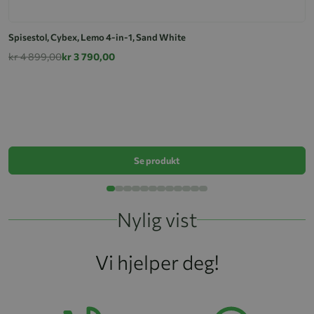
Spisestol, Cybex, Lemo 4-in-1, Sand White
kr 4 899,00
kr 3 790,00
Cy
k
Se produkt
Nylig vist
Vi hjelper deg!