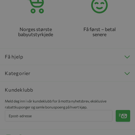
Norges største
Få først – betal
babyutstyrkjede
senere
Få hjelp
Kategorier
Kundeklubb
Meld deg inn i vår kundeklubb for å motta nyhetsbrev, eksklusive
rabattkuponger og samle bonuspoeng på hvert kjøp.
Meld 