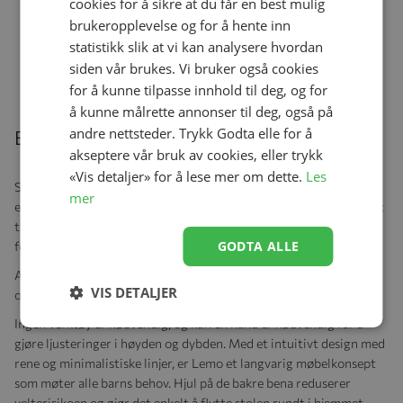
kr 5 878,00
cookies for å sikre at du får en best mulig
brukeropplevelse og for å hente inn
statistikk slik at vi kan analysere hvordan
siden vår brukes. Vi bruker også cookies
for å kunne tilpasse innhold til deg, og for
å kunne målrette annonser til deg, også på
andre nettsteder. Trykk Godta elle for å
Beskrivelse
akseptere vår bruk av cookies, eller trykk
«Vis detaljer» for å lese mer om dette.
Les
Start med vippestolen etter at babyen din er født. Når barnet ditt
mer
er i stand til å sitte, gir det medfølgende babysettet støtte når det
trengs. Etter hvert som de blir eldre, venter enda flere muligheter
GODTA ALLE
for deg og din familie.
Alltid den perfekte passformen: Individuell høydejustering gir
VIS DETALJER
optimaliserte, ergonomiske sitteplasser for alle aldre.
Ingen verktøy er nødvendig, og kun én hånd er nødvendig for å
gjøre ljusteringer i høyden og dybden. Med et intuitivt design med
rene og minimalistiske linjer, er Lemo et langvarig møbelkonsept
som møter alle barns behov. Hjul på de bakre bena reduserer
velterisikoen og gjør det enkelt å flytte stolen rundt i hjemmet.