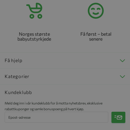
Norges største
Få først – betal
babyutstyrkjede
senere
Få hjelp
Kategorier
Kundeklubb
Meld deg inn i vår kundeklubb for å motta nyhetsbrev, eksklusive
rabattkuponger og samle bonuspoeng på hvert kjøp.
Meld 