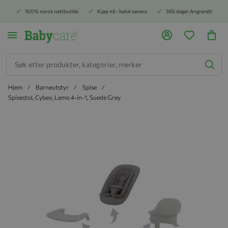
100% norsk nettbutikk
Kjøp nå - betal senere
365 dager Angrerett
Søk
Hjem
Barneutstyr
Spise
Spisestol, Cybex, Lemo 4-in-1, Suede Grey
Hopp til slutten av bildegalleriet