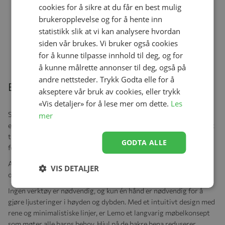
kr 4 995,00
cookies for å sikre at du får en best mulig
kr 5 878,00
brukeropplevelse og for å hente inn
statistikk slik at vi kan analysere hvordan
siden vår brukes. Vi bruker også cookies
for å kunne tilpasse innhold til deg, og for
å kunne målrette annonser til deg, også på
andre nettsteder. Trykk Godta elle for å
Beskrivelse
akseptere vår bruk av cookies, eller trykk
«Vis detaljer» for å lese mer om dette.
Les
Start med vippestolen etter at babyen din er født. Når barnet ditt
mer
er i stand til å sitte, gir det medfølgende babysettet støtte når det
trengs. Etter hvert som de blir eldre, venter enda flere muligheter
GODTA ALLE
for deg og din familie.
Alltid den perfekte passformen: Individuell høydejustering gir
VIS DETALJER
optimaliserte, ergonomiske sitteplasser for alle aldre.
Ingen verktøy er nødvendig, og kun én hånd er nødvendig for å
gjøre ljusteringer i høyden og dybden. Med et intuitivt design med
rene og minimalistiske linjer, er Lemo et langvarig møbelkonsept
som møter alle barns behov. Hjul på de bakre bena reduserer