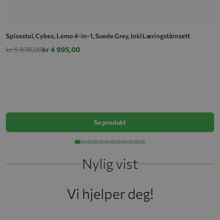
Spisestol, Cybex, Lemo 4-in-1, Suede Grey, Inkl Læringstårnsett
kr 5 878,00
kr 4 995,00
S
k
Se produkt
Nylig vist
Vi hjelper deg!