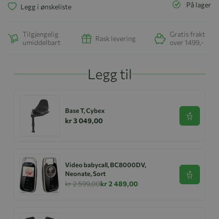
På lager
Legg i ønskeliste
Tilgjengelig
Gratis frakt
Rask levering
umiddelbart
over 1499,-
Legg til
Base T, Cybex
Se produk
kr 3 049,00
Video babycall, BC8000DV,
Neonate, Sort
Se produk
kr 2 599,00
kr 2 489,00