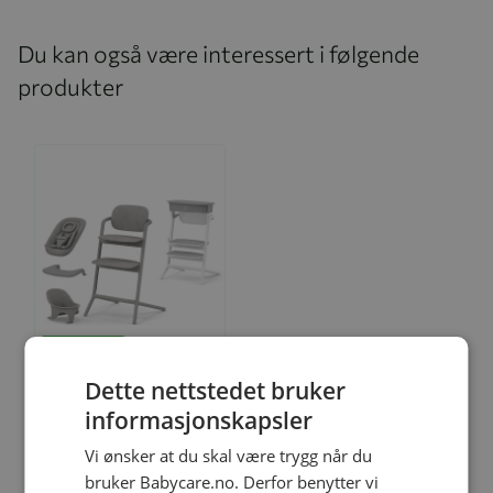
Du kan også være interessert i følgende
produkter
Legg til
Dette nettstedet bruker
informasjonskapsler
Spisestol, Cybex, Lemo 4-
Vi ønsker at du skal være trygg når du
in-1, Suede Grey, Inkl
bruker Babycare.no. Derfor benytter vi
Læringstårnsett