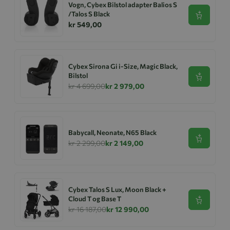
Vogn, Cybex Bilstol adapter Balios S
/Talos S Black
Se produk
kr 549,00
Cybex Sirona Gi i-Size, Magic Black,
Bilstol
Se produk
kr 4 699,00
kr 2 979,00
Babycall, Neonate, N65 Black
Se produk
kr 2 299,00
kr 2 149,00
Cybex Talos S Lux, Moon Black +
Cloud T og Base T
Se produk
kr 16 187,00
kr 12 990,00