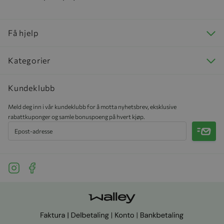
Få hjelp
Kategorier
Kundeklubb
Meld deg inn i vår kundeklubb for å motta nyhetsbrev, eksklusive
rabattkuponger og samle bonuspoeng på hvert kjøp.
Meld 
See our Instagram
See our Facebook