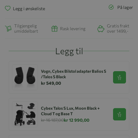
På lager
Legg i ønskeliste
Tilgjengelig
Gratis frakt
Rask levering
umiddelbart
over 1499,-
Legg til
Vogn, Cybex Bilstol adapter Balios S
/Talos S Black
Se produk
kr 549,00
Cybex Talos S Lux, Moon Black +
Cloud T og Base T
Se produk
kr 16 187,00
kr 12 990,00