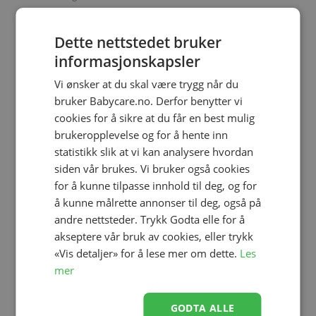
kr 2 649,00
kr 3 798,00
Dette nettstedet bruker
informasjonskapsler
Vi ønsker at du skal være trygg når du
bruker Babycare.no. Derfor benytter vi
cookies for å sikre at du får en best mulig
Relaterte produkter
brukeropplevelse og for å hente inn
statistikk slik at vi kan analysere hvordan
siden vår brukes. Vi bruker også cookies
for å kunne tilpasse innhold til deg, og for
å kunne målrette annonser til deg, også på
andre nettsteder. Trykk Godta elle for å
akseptere vår bruk av cookies, eller trykk
«Vis detaljer» for å lese mer om dette.
Les
mer
Legg til
Legg til
GODTA ALLE