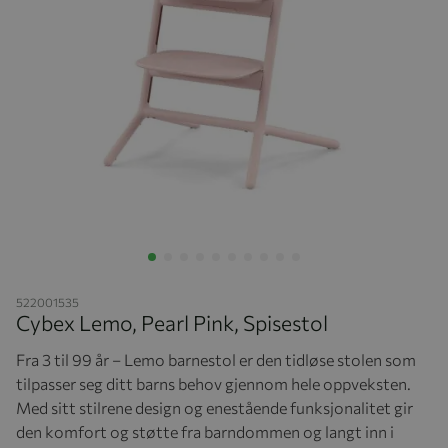
Hopp til begynnelsen av bildegalleriet
522001535
Cybex Lemo, Pearl Pink, Spisestol
Fra 3 til 99 år – Lemo barnestol er den tidløse stolen som
tilpasser seg ditt barns behov gjennom hele oppveksten.
Med sitt stilrene design og enestående funksjonalitet gir
den komfort og støtte fra barndommen og langt inn i