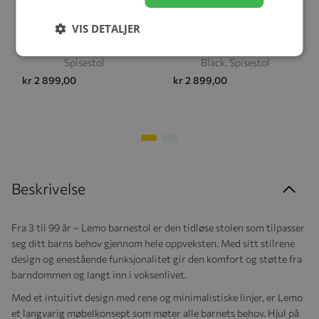
VIS DETALJER
Cybex Lemo, Stone Blue,
Cybex Lemo, Stunning
Spisestol
Black, Spisestol
kr 2 899,00
kr 2 899,00
Beskrivelse
Fra 3 til 99 år – Lemo barnestol er den tidløse stolen som tilpasser
seg ditt barns behov gjennom hele oppveksten. Med sitt stilrene
design og enestående funksjonalitet gir den komfort og støtte fra
barndommen og langt inn i voksenlivet.
Med et intuitivt design med rene og minimalistiske linjer, er Lemo
et langvarig møbelkonsept som møter alle barnets behov. Hjul på