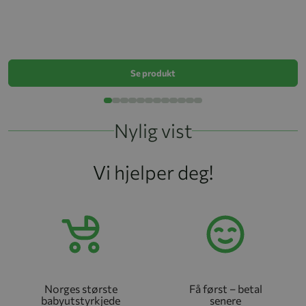
Sp
k
Se produkt
Nylig vist
Vi hjelper deg!
Norges største
Få først – betal
babyutstyrkjede
senere