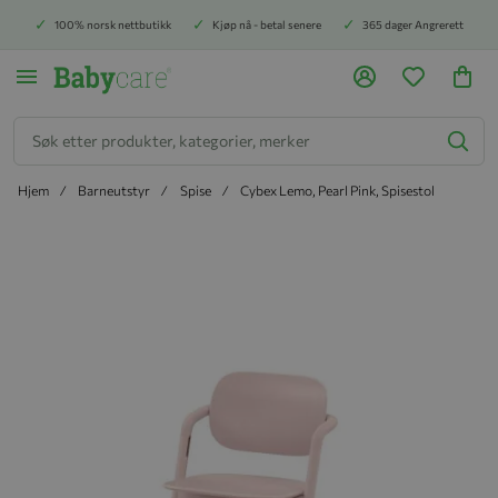
100% norsk nettbutikk
Kjøp nå - betal senere
365 dager Angrerett
Søk
Hjem
Barneutstyr
Spise
Cybex Lemo, Pearl Pink, Spisestol
Hopp til slutten av bildegalleriet