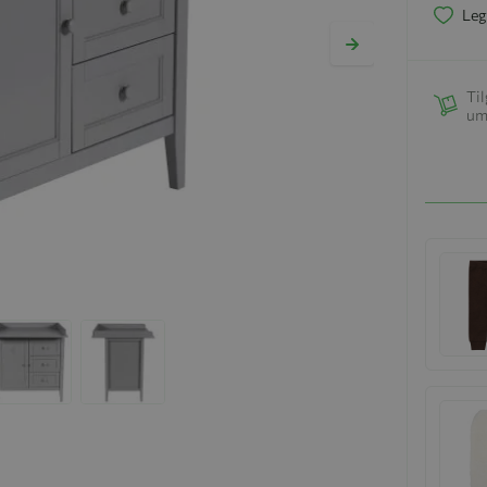
Leg
Til
um