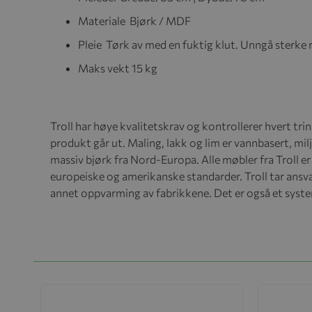
Materiale Bjørk / MDF
Pleie Tørk av med en fuktig klut. Unngå sterke r
Maks vekt
15 kg
Troll har høye kvalitetskrav og kontrollerer hvert tri
produkt går ut.
Maling, lakk og lim er vannbasert, mil
massiv bjørk fra Nord-Europa.
Alle møbler fra Troll e
europeiske og amerikanske standarder.
Troll tar ansv
annet oppvarming av fabrikkene. Det er også et system