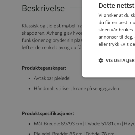
Dette netts
Beskrivelse
Vi ønsker at du s
du får en best mu
Klassisk og tidløst møbel fra den populære Royal-se
siden vår brukes.
skapdøren. Avhengig av hvordan lyset faller, endres f
annonser til deg,
funksjoner og pryder sin plass på barnerommet i mang
eller trykk «Vis d
løftes den enkelt av og du får et lekkert oppbevarin
VIS DETALJER
Produktegenskaper:
Avtakbar pleiedel
Håndmalt stilisert krone på sengegavlen
Produktspesifikasjoner:
Mål Bredde: 89/93 cm | Dybde: 51/81 cm | Høy
Pleiedel Bredde: 85 cm | Dybde: 78 cm