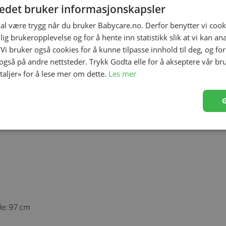
tedet bruker informasjonskapsler
kal være trygg når du bruker Babycare.no. Derfor benytter vi cooki
lig brukeropplevelse og for å hente inn statistikk slik at vi kan a
rien med den karakteristiske kronen håndmalt på
 Vi bruker også cookies for å kunne tilpasse innhold til deg, og fo
argen på kronen som en magisk detalj. Royal har flere
 også på andre nettsteder. Trykk Godta elle for å akseptere vår br
e år fremover. Når stelletoppen ikke lenger er nødvendig,
etaljer» for å lese mer om dette.
Les mer
gsmøbel med skap og tre skuffer.
de: 97 cm