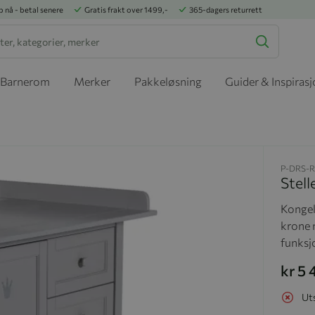
p nå - betal senere
Gratis frakt over 1499,-
365-dagers returrett
Barnerom
Merker
Pakkeløsning
Guider & Inspiras
P-DRS-
Stell
Kongeli
krone 
funksj
kr 5
Ut