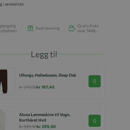
g i ønskeliste
gjengelig
Gratis frakt
Rask levering
iddelbart
over 1499,-
Legg til
Ullongs, Helledussen, Deep Oak
Se produkt
kr 279,00
kr 167,40
Aluna Lammeskinn til Vogn,
Korthåret Hvit
Se produkt
kr 599,00
kr 299,00