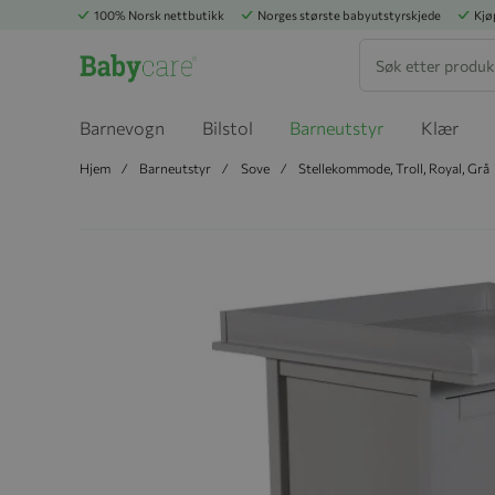
100% Norsk nettbutikk
Norges største babyutstyrskjede
Kjø
Søk
Barnevogn
Bilstol
Barneutstyr
Klær
Hjem
Barneutstyr
Sove
Stellekommode, Troll, Royal, Grå
Hopp til slutten av bildegalleriet