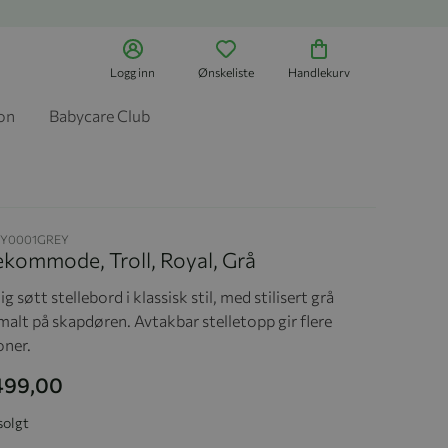
Logg inn
Ønskeliste
Handlekurv
jon
Babycare Club
RY0001GREY
ekommode, Troll, Royal, Grå
g søtt stellebord i klassisk stil, med stilisert grå
malt på skapdøren. Avtakbar stelletopp gir flere
oner.
 499,00
solgt