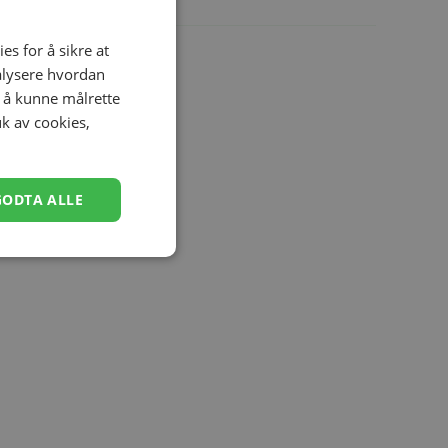
es for å sikre at
nalysere hvordan
r å kunne målrette
uk av cookies,
GODTA ALLE