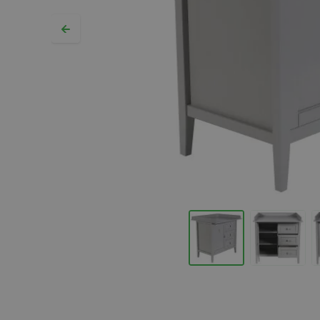
Hopp til begynnelsen av bildegalleriet