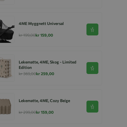
4ME Myggnett Universal
Se produkt
kr 199,00
kr 159,00
Lekematte, 4ME, Skog - Limited
Edition
Se produkt
kr 369,00
kr 259,00
Lekematte, 4ME, Cozy Beige
Se produkt
kr 299,00
kr 159,00