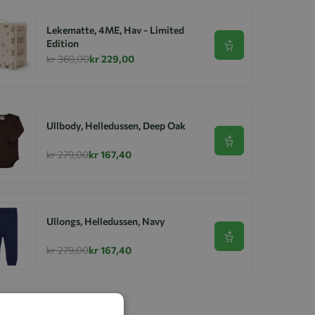
Lekematte, 4ME, Hav - Limited
Edition
Se produkt
kr 369,00
kr 229,00
Ullbody, Helledussen, Deep Oak
Se produkt
kr 279,00
kr 167,40
Ullongs, Helledussen, Navy
Se produkt
kr 279,00
kr 167,40