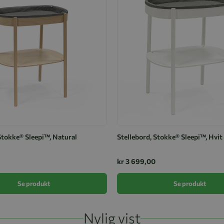
Stokke® Sleepi™, Natural
Stellebord, Stokke® Sleepi™, Hvit
kr 3 699,00
Se produkt
Se produkt
Nylig vist