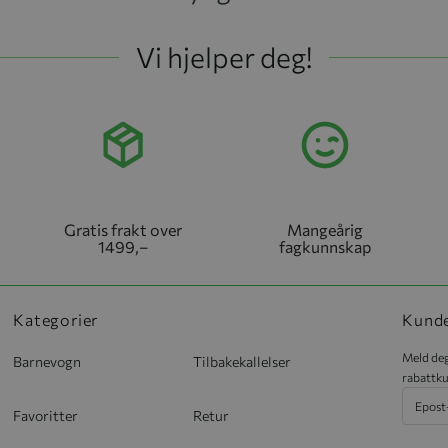
Vi hjelper deg!
Gratis frakt over
Mangeårig
1499,–
fagkunnskap
Kategorier
Kund
Meld deg
Barnevogn
Tilbakekallelser
rabattku
Favoritter
Retur