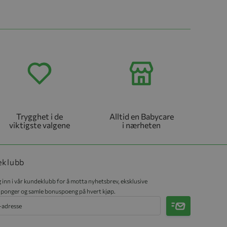
Trygghet i de
Alltid en Babycare
viktigste valgene
i nærheten
eklubb
 inn i vår kundeklubb for å motta nyhetsbrev, eksklusive
ponger og samle bonuspoeng på hvert kjøp.
Meld på