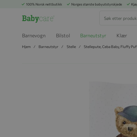
100% Norsk nettbutikk
Norges største babyutstyrskjede
Kjø
Søk
Barnevogn
Bilstol
Barneutstyr
Klær
Hjem
Barneutstyr
Stelle
Stellepute, Ceba Baby, Fluffy Pu
Hopp til slutten av bildegalleriet