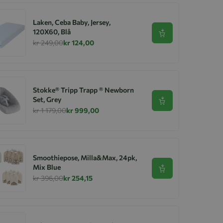
Laken, Ceba Baby, Jersey,
120X60, Blå
Se produkt
kr 249,00
kr 124,00
Stokke® Tripp Trapp ® Newborn
Set, Grey
Se produkt
kr 1 179,00
kr 999,00
Smoothiepose, Milla&Max, 24pk,
Mix Blue
Se produkt
kr 396,00
kr 254,15