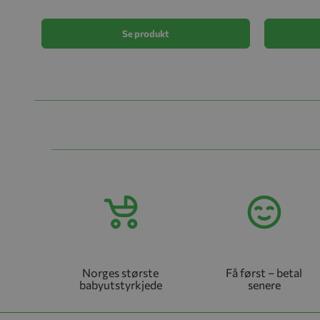
Se produkt
Norges største
Få først – betal
babyutstyrkjede
senere