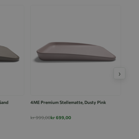
›
Sand
4ME Premium Stellematte, Dusty Pink
kr 999,00
kr 699,00
Stell