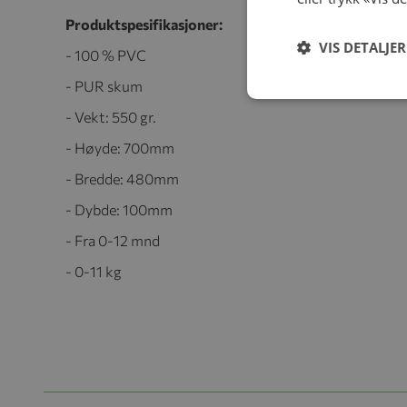
Produktspesifikasjoner:
VIS DETALJER
- 100 % PVC
- PUR skum
- Vekt: 550 gr.
- Høyde: 700mm
- Bredde: 480mm
- Dybde: 100mm
- Fra 0-12 mnd
- 0-11 kg