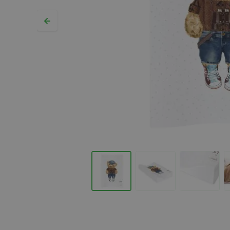
Hopp til begynnelsen av bildegalleriet