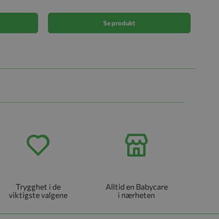
kr 1 
Se produkt
Trygghet i de
Alltid en Babycare
viktigste valgene
i nærheten