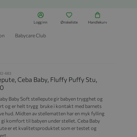
Logg inn
Ønskeliste
Handlekurv
jon
Babycare Club
32-683
epute, Ceba Baby, Fluffy Puffy Stu,
70
aby Baby Soft stellepute gir babyen trygghet og
t og er helt trygg bruke i kontakt med barnets
ve hud. Midten av stellematten har en myk fylling
 gi komfort til babyen under stellet. Ceba Baby
pute er et kvalitetsproduktet som er testet og
sert.