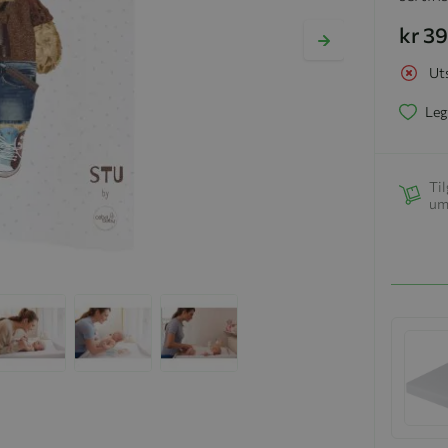
kr 3
Ut
Leg
Til
um