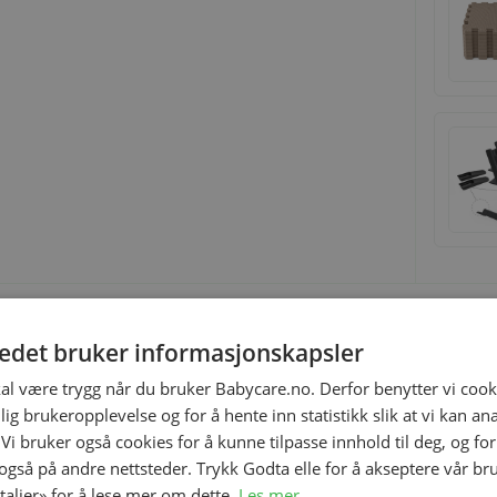
tedet bruker informasjonskapsler
kal være trygg når du bruker Babycare.no. Derfor benytter vi cooki
og komfort og er helt trygg bruke i kontakt med barnets
lig brukeropplevelse og for å hente inn statistikk slik at vi kan a
ng som vil gi komfort til babyen under stellet. Ceba Baby
 Vi bruker også cookies for å kunne tilpasse innhold til deg, og fo
rtifisert.
 også på andre nettsteder. Trykk Godta elle for å akseptere vår br
etaljer» for å lese mer om dette.
Les mer