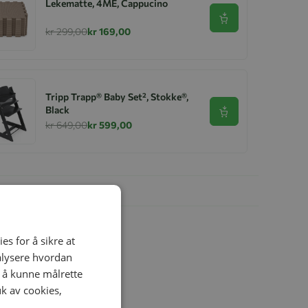
Lekematte, 4ME, Cappucino
Se produkt
kr 299,00
kr 169,00
Tripp Trapp® Baby Set², Stokke®,
Black
Se produkt
kr 649,00
kr 599,00
es for å sikre at
nalysere hvordan
r å kunne målrette
uk av cookies,