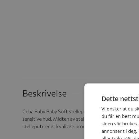
Beskrivelse
Dette netts
Vi ønsker at du s
Ceba Baby Baby Soft stellepute gir babyen trygghet 
du får en best mu
sensitive hud. Midten av stellematten har en myk fylli
siden vår brukes.
stellepute er et kvalitetsproduktet som er testet og se
annonser til deg,
eller trykk «Vis d