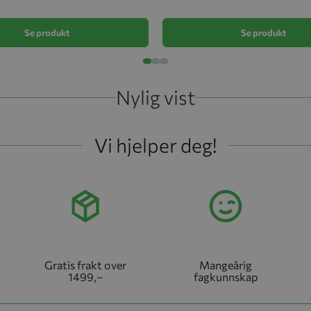
Se produkt
Se produkt
Nylig vist
Vi hjelper deg!
Gratis frakt over
Mangeårig
1499,–
fagkunnskap