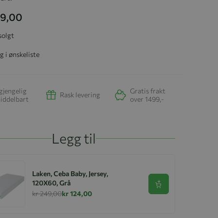
99,00
solgt
g i ønskeliste
gjengelig
Gratis frakt
Rask levering
iddelbart
over 1499,-
Legg til
Laken, Ceba Baby, Jersey,
120X60, Grå
Se produkt
kr 249,00
kr 124,00