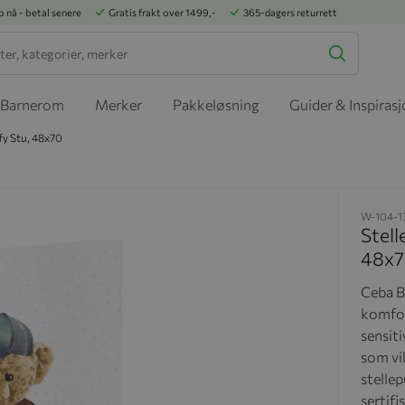
p nå - betal senere
Gratis frakt over 1499,-
365-dagers returrett
Barnerom
Merker
Pakkeløsning
Guider & Inspiras
ffy Stu, 48x70
W-104-1
Stell
48x
Ceba B
komfor
sensiti
som vil
stelle
sertifi