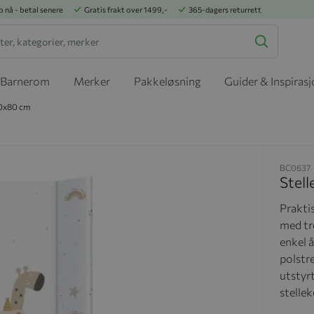
p nå - betal senere
Gratis frakt over 1499,-
365-dagers returrett
Barnerom
Merker
Pakkeløsning
Guider & Inspiras
50x80 cm
BC0637
Stell
Praktis
med tr
enkel å
polstre
utstyrt
stelle