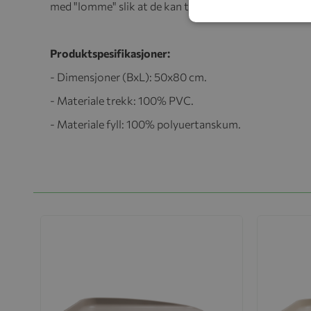
med "lomme" slik at de kan tres på topplater til stel
Produktspesifikasjoner:
- Dimensjoner (BxL): 50x80 cm.
- Materiale trekk: 100% PVC.
- Materiale fyll: 100% polyuertanskum.