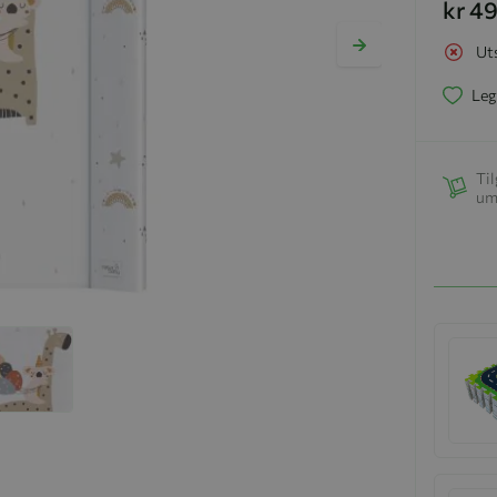
kr 4
Ut
Leg
Til
um