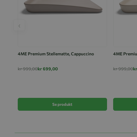
‹
4ME Premium Stellematte, Cappuccino
4ME Premium
kr 999,00
kr 699,00
kr 999,00
k
Se produkt