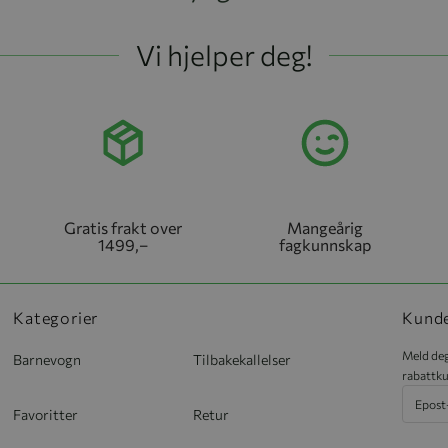
Vi hjelper deg!
Gratis frakt over
Mangeårig
1499,–
fagkunnskap
Kategorier
Kund
Meld deg
Barnevogn
Tilbakekallelser
rabattku
Favoritter
Retur