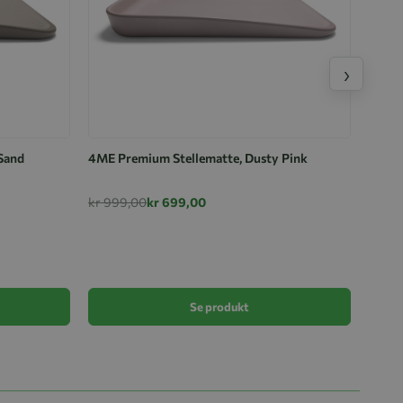
›
Sand
4ME Premium Stellematte, Dusty Pink
kr 999,00
kr 699,00
Cam C
kr 54
Se produkt