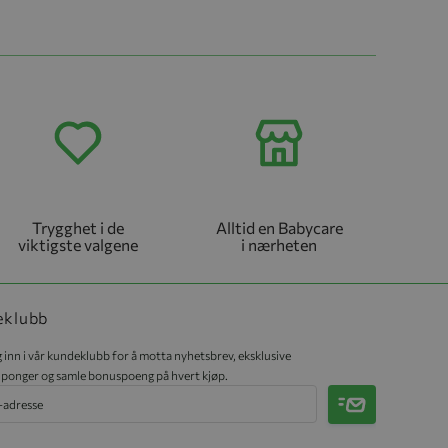
Trygghet i de
Alltid en Babycare
viktigste valgene
i nærheten
eklubb
 inn i vår kundeklubb for å motta nyhetsbrev, eksklusive
ponger og samle bonuspoeng på hvert kjøp.
Meld på