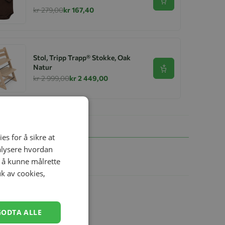
Se produkt
kr 279,00
kr 167,40
Stol, Tripp Trapp® Stokke, Oak
Natur
Se produkt
kr 2 999,00
kr 2 449,00
es for å sikre at
nalysere hvordan
r å kunne målrette
uk av cookies,
GODTA ALLE