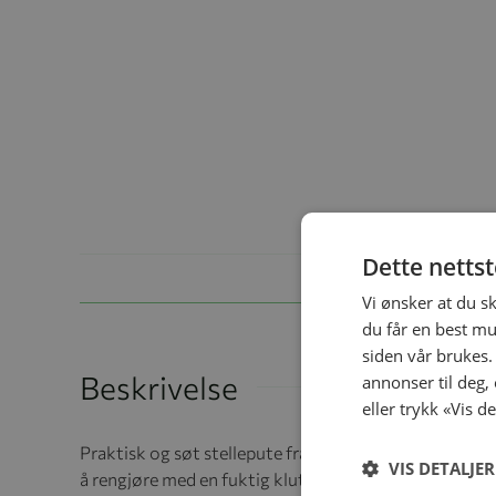
Dette netts
Vi ønsker at du s
du får en best mu
siden vår brukes.
Beskrivelse
annonser til deg,
eller trykk «Vis d
Praktisk og søt stellepute fra Ceba Baby i fint desi
VIS DETALJER
å rengjøre med en fuktig klut. Stelleputen er polstret 