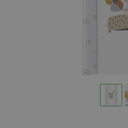
Hopp til begynnelsen av bildegalleriet