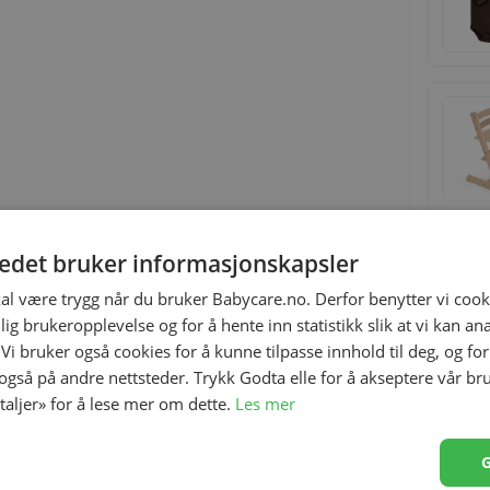
tedet bruker informasjonskapsler
Relaterte produkter
kal være trygg når du bruker Babycare.no. Derfor benytter vi cooki
lig brukeropplevelse og for å hente inn statistikk slik at vi kan a
 Vi bruker også cookies for å kunne tilpasse innhold til deg, og fo
 også på andre nettsteder. Trykk Godta elle for å akseptere vår br
etaljer» for å lese mer om dette.
Les mer
gn med trekk av 100% PVC, noe som gjøre stelleputen enkel
for ekstra komfort til babyen under stell og er utstyrt