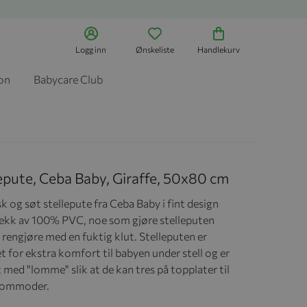
Logg inn
Ønskeliste
Handlekurv
jon
Babycare Club
epute, Ceba Baby, Giraffe, 50x80 cm
k og søt stellepute fra Ceba Baby i fint design
ekk av 100% PVC, noe som gjøre stelleputen
 rengjøre med en fuktig klut. Stelleputen er
t for ekstra komfort til babyen under stell og er
 med "lomme" slik at de kan tres på topplater til
kommoder.