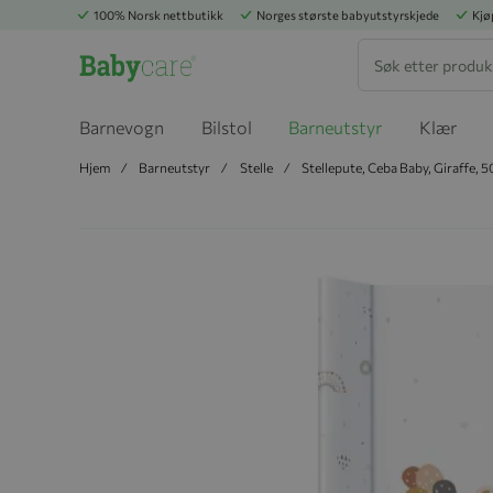
100% Norsk nettbutikk
Norges største babyutstyrskjede
Kjø
Søk
Barnevogn
Bilstol
Barneutstyr
Klær
Hjem
Barneutstyr
Stelle
Stellepute, Ceba Baby, Giraffe, 
Hopp til slutten av bildegalleriet