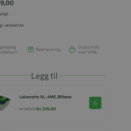
99,00
solgt
g i ønskeliste
gjengelig
Gratis frakt
Rask levering
iddelbart
over 1499,-
Legg til
Lekematte XL, 4ME, Bilbane
Se produkt
kr 349,00
kr 229,00