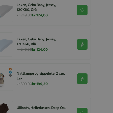
Laken, Ceba Baby, Jersey,
120X60, Grå
Se produkt
kr 249,00
kr 124,00
Laken, Ceba Baby, Jersey,
120X60, Blå
Se produkt
kr 249,00
kr 124,00
Nattlampe og vippeleke, Zazu,
Lex
Se produkt
kr 399,00
kr 199,50
Ullbody, Helledussen, Deep Oak