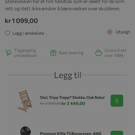
Stellevesken har et fint håndtak som er ideelt for de som
rett og slett ikke ønsker å bære vesken over skulderen.
kr 1 099,00
Utsolgt
Legg i ønskeliste
Tilgjengelig
Gratis frakt
Rask levering
umiddelbart
over 1499,-
Legg til
Stol, Tripp Trapp® Stokke, Oak Natur
Se produk
kr 2 999,00
kr 2 449,00
Premium Vifte Til Barnevogn, 4ME