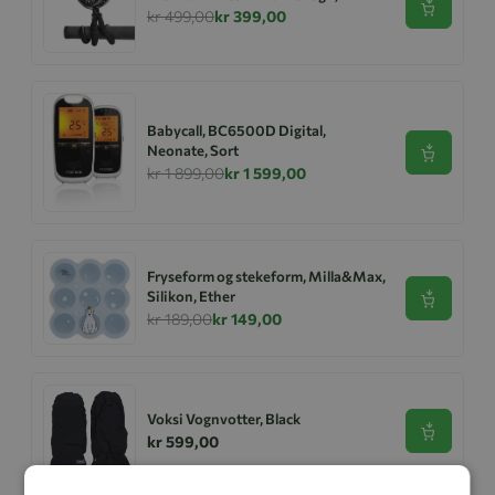
Se produk
kr 499,00
kr 399,00
Babycall, BC6500D Digital,
Neonate, Sort
Se produk
kr 1 899,00
kr 1 599,00
Fryseform og stekeform, Milla&Max,
Silikon, Ether
Se produk
kr 189,00
kr 149,00
Voksi Vognvotter, Black
Se produk
kr 599,00