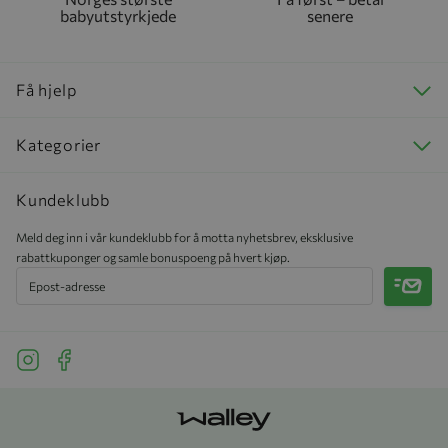
babyutstyrkjede
senere
Få hjelp
Kategorier
Kundeklubb
Meld deg inn i vår kundeklubb for å motta nyhetsbrev, eksklusive
rabattkuponger og samle bonuspoeng på hvert kjøp.
Meld 
See our Instagram
See our Facebook