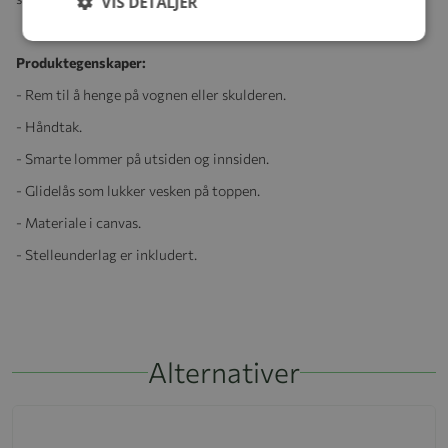
VIS DETALJER
Produktegenskaper:
- Rem til å henge på vognen eller skulderen.
- Håndtak.
- Smarte lommer på utsiden og innsiden.
- Glidelås som lukker vesken på toppen.
- Materiale i canvas.
- Stelleunderlag er inkludert.
Alternativer