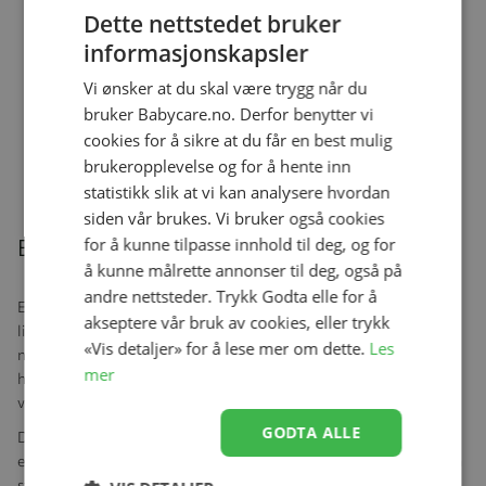
Dette nettstedet bruker
Fryseform og stekeform, Milla&Max,
informasjonskapsler
Silikon, Jet Stream Pattern
Se produk
Vi ønsker at du skal være trygg når du
kr 189,00
kr 149,00
bruker Babycare.no. Derfor benytter vi
cookies for å sikre at du får en best mulig
brukeropplevelse og for å hente inn
Relaterte produkter
statistikk slik at vi kan analysere hvordan
siden vår brukes. Vi bruker også cookies
for å kunne tilpasse innhold til deg, og for
Beskrivelse
å kunne målrette annonser til deg, også på
andre nettsteder. Trykk Godta elle for å
En fin og prakrisk stelleveske med glidelås som gjør at alt i vesken
akseptere vår bruk av cookies, eller trykk
ligger trygt. Stellevesken har lommer på begge sider med både
«Vis detaljer» for å lese mer om dette.
Les
nett og stoff som gir en slank silhuett. Stellevesken har et fint
mer
håndtak som er ideelt for de som rett og slett ikke ønsker å bære
vesken over skulderen.
GODTA ALLE
Duo Signatur har de klassiske spennene som gir deg valget som
enkelt kan feste vesken på vognen. Vesken er designet for deg som
syns komfort, kvalitet og design er like viktig.