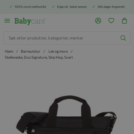
100% norsk nettbutikk
Kjøp nå - betal senere
365 dager Angrerett
Søk
Hjem
Barneutstyr
Lek og moro
Stelleveske, Duo Signature, Skip Hop, Svart
Hopp til slutten av bildegalleriet