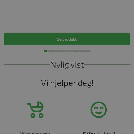
St
k
Se produkt
Nylig vist
Vi hjelper deg!
Norges største
Få først – betal