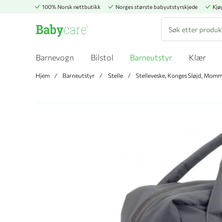
100% Norsk nettbutikk
Norges største babyutstyrskjede
Kjø
Søk
Barnevogn
Bilstol
Barneutstyr
Klær
Hjem
Barneutstyr
Stelle
Stelleveske, Konges Sløjd, Momm
Hopp til slutten av bildegalleriet