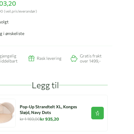
103,20
00
(veil.pris leverandør)
solgt
g i ønskeliste
gjengelig
Gratis frakt
Rask levering
iddelbart
over 1499,-
Legg til
Pop-Up Strandtelt XL, Konges
Sløjd, Navy Dots
Se produkt
kr 1 169,00
kr 935,20