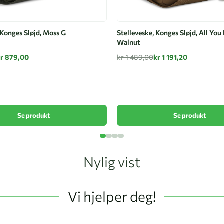
 Konges Sløjd, Moss G
Stelleveske, Konges Sløjd, All You
Walnut
kr 879,00
kr 1 489,00
kr 1 191,20
Se produkt
Se produkt
Nylig vist
Vi hjelper deg!