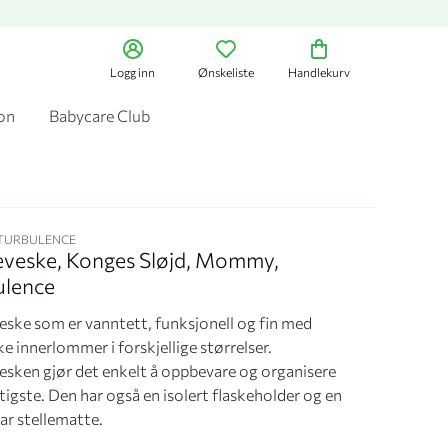
Logg inn
Ønskeliste
Handlekurv
jon
Babycare Club
-TURBULENCE
leveske, Konges Sløjd, Mommy,
ulence
veske som er vanntett, funksjonell og fin med
ke innerlommer i forskjellige størrelser.
vesken gjør det enkelt å oppbevare og organisere
tigste. Den har også en isolert flaskeholder og en
ar stellematte.