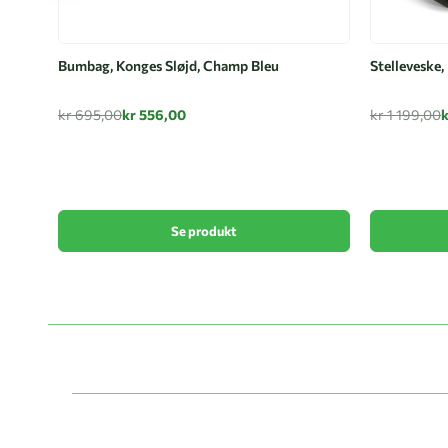
Bumbag, Konges Sløjd, Champ Bleu
Stelleveske,
kr 695,00
kr 556,00
kr 1 199,00
Se produkt