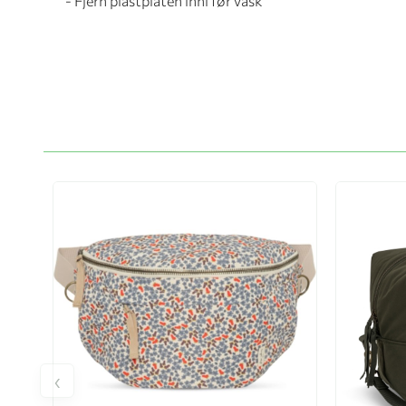
- Fjern plastplaten inni før vask
‹