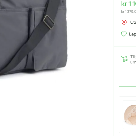
kr 1 
kr 1 379,
Ut
Leg
Til
um