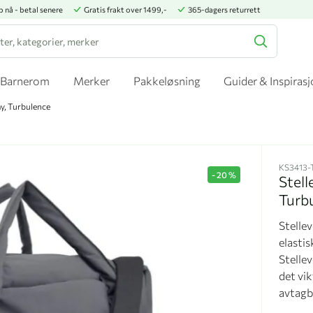
p nå - betal senere
Gratis frakt over 1499,-
365-dagers returrett
Barnerom
Merker
Pakkeløsning
Guider & Inspiras
y, Turbulence
KS3413
-
20
%
Stel
Turb
Stelle
elastis
Stelle
det vik
avtagb