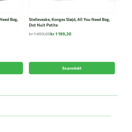
 Need Bag,
Stelleveske, Konges Sløjd, All You Need Bag,
Dot Nuit Petite
kr 1 499,00
kr 1 199,20
Stelle
Milk 
kr 1 
Se produkt