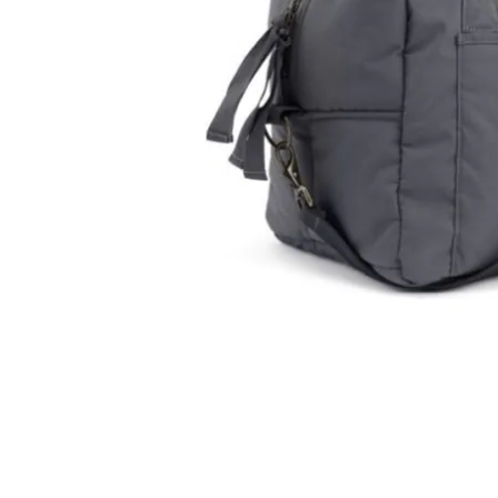
Hopp til begynnelsen av bildegalleriet