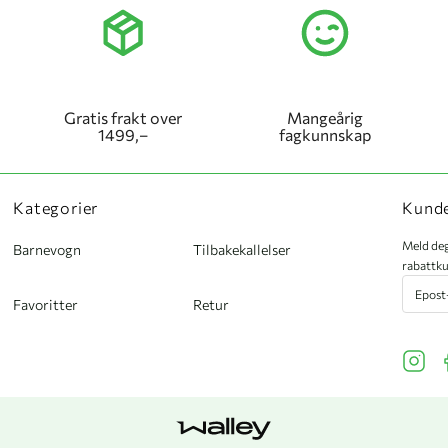
Gratis frakt over
Mangeårig
1499,–
fagkunnskap
Kategorier
Kund
Meld deg
Barnevogn
Tilbakekallelser
rabattku
Favoritter
Retur
See ou
S