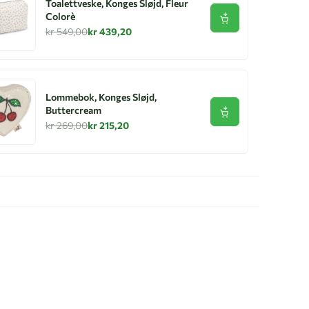
Toalettveske, Konges Sløjd, Fleur
Colorè
Se produkt
kr 549,00
kr 439,20
Lommebok, Konges Sløjd,
Buttercream
Se produkt
kr 269,00
kr 215,20