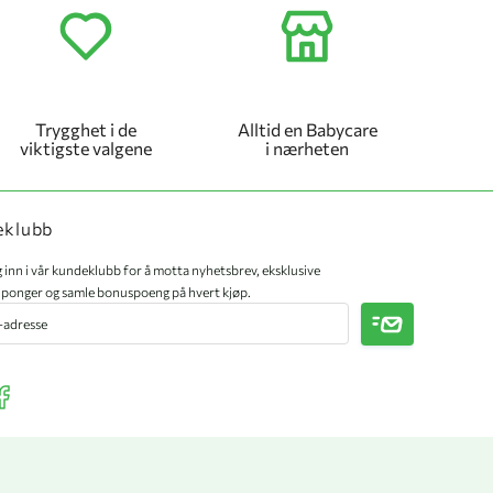
Trygghet i de
Alltid en Babycare
viktigste valgene
i nærheten
eklubb
 inn i vår kundeklubb for å motta nyhetsbrev, eksklusive
ponger og samle bonuspoeng på hvert kjøp.
Meld på
r Instagram
ee our Facebook