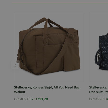
‹
Stelleveske, Konges Sløjd, All You Need Bag,
Stelleveske,
Walnut
Dot Nuit Pe
kr 1 489,00
kr 1 191,20
kr 1 499,00