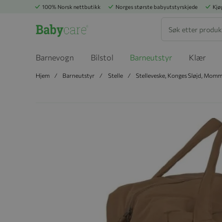
100% Norsk nettbutikk
Norges største babyutstyrskjede
Kjø
Søk
Barnevogn
Bilstol
Barneutstyr
Klær
Hjem
Barneutstyr
Stelle
Stelleveske, Konges Sløjd, Momm
Hopp til slutten av bildegalleriet