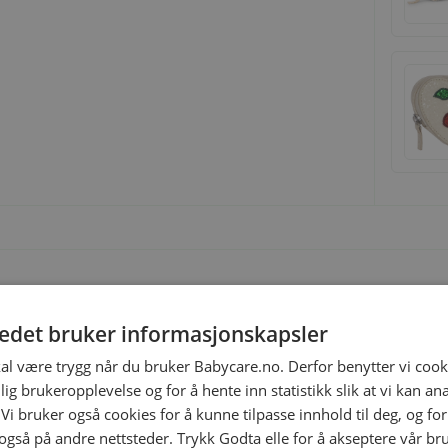
 våtservietter. Vesken inkluderer en avtagbar polstret
tedet bruker informasjonskapsler
 og kan også brukes som weekendbag. Den har en avtagbar
 Vesken lukkes med glidelås og har D-ringer på hver side
kal være trygg når du bruker Babycare.no. Derfor benytter vi cooki
nevognkroker. Kvaliteten er både myk og
lig brukeropplevelse og for å hente inn statistikk slik at vi kan a
 Vi bruker også cookies for å kunne tilpasse innhold til deg, og fo
 også på andre nettsteder. Trykk Godta elle for å akseptere vår br