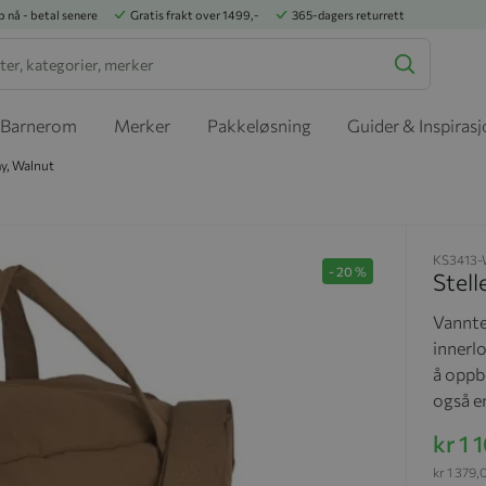
p nå - betal senere
Gratis frakt over 1499,-
365-dagers returrett
Barnerom
Merker
Pakkeløsning
Guider & Inspiras
y, Walnut
KS3413
-
20
%
Stel
Vanntet
innerlo
å oppb
også en
kr 1 
kr 1 379,