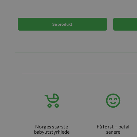
Se produkt
Norges største
Få først – betal
babyutstyrkjede
senere