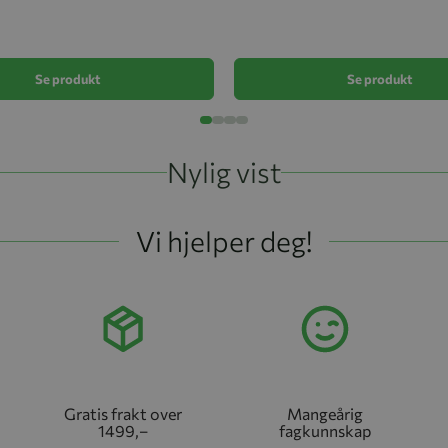
Se produkt
Se produkt
Nylig vist
Vi hjelper deg!
Gratis frakt over
Mangeårig
1499,–
fagkunnskap