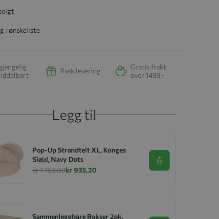
solgt
g i ønskeliste
gjengelig
Gratis frakt
Rask levering
iddelbart
over 1499,-
Legg til
Pop-Up Strandtelt XL, Konges
Sløjd, Navy Dots
Se produkt
kr 1 169,00
kr 935,20
Sammenleggbare Bokser 2pk,