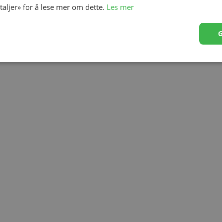
etaljer» for å lese mer om dette.
Les mer
de glidelåser, i en vaskepose