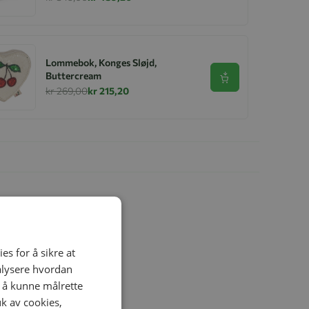
Lommebok, Konges Sløjd,
Buttercream
Se produkt
kr 269,00
kr 215,20
es for å sikre at
nalysere hvordan
r å kunne målrette
uk av cookies,