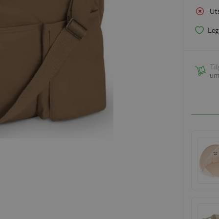
Ut
Leg
Til
um