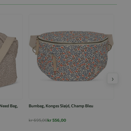
›
 Need Bag,
Bumbag, Konges Sløjd, Champ Bleu
kr 695,00
kr 556,00
Stell