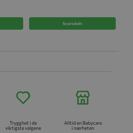
kr 1 
Se produkt
Trygghet i de
Alltid en Babycare
viktigste valgene
i nærheten