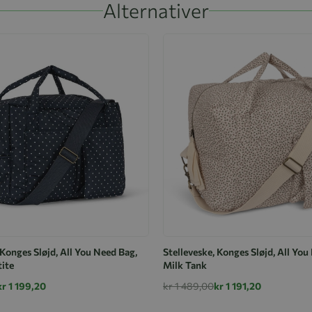
Alternativer
 Konges Sløjd, All You Need Bag,
Stelleveske, Konges Sløjd, All You
tite
Milk Tank
kr 1 199,20
kr 1 489,00
kr 1 191,20