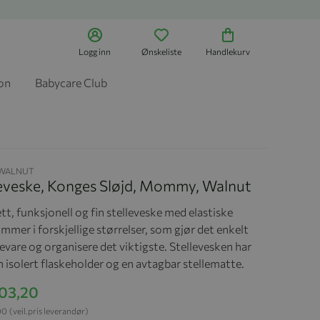
Logg inn
Ønskeliste
Handlekurv
jon
Babycare Club
-WALNUT
leveske, Konges Sløjd, Mommy, Walnut
t, funksjonell og fin stelleveske med elastiske
mmer i forskjellige størrelser, som gjør det enkelt
evare og organisere det viktigste. Stellevesken har
 isolert flaskeholder og en avtagbar stellematte.
103,20
00
(veil.pris leverandør)