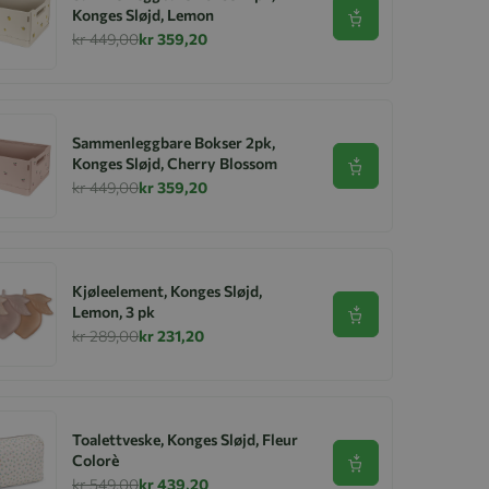
Konges Sløjd, Lemon
Se produkt
kr 449,00
kr 359,20
Sammenleggbare Bokser 2pk,
Konges Sløjd, Cherry Blossom
Se produkt
kr 449,00
kr 359,20
Kjøleelement, Konges Sløjd,
Lemon, 3 pk
Se produkt
kr 289,00
kr 231,20
Toalettveske, Konges Sløjd, Fleur
Colorè
Se produkt
kr 549,00
kr 439,20