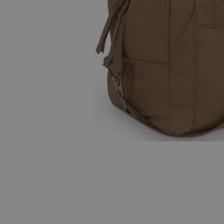
Hopp til begynnelsen av bildegalleriet