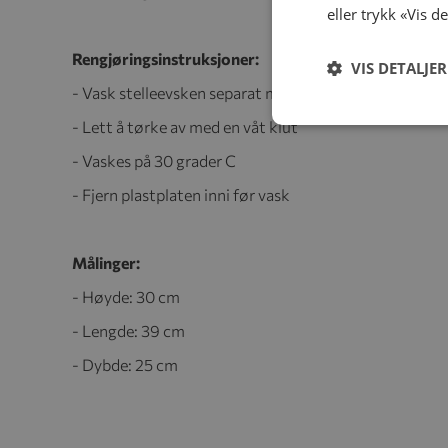
eller trykk «Vis d
Rengjøringsinstruksjoner:
VIS DETALJER
- Vask stelleevsken separat med innsiden ut med lukke
- Lett å tørke av med en våt klut
- Vaskes på 30 grader C
- Fjern plastplaten inni før vask
Målinger:
- Høyde: 30 cm
- Lengde: 39 cm
- Dybde: 25 cm