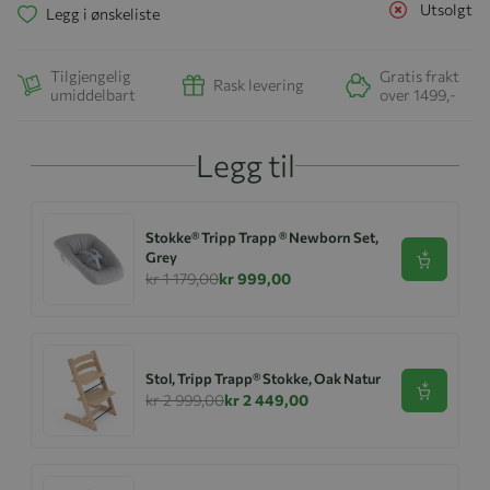
Utsolgt
Legg i ønskeliste
Tilgjengelig
Gratis frakt
Rask levering
umiddelbart
over 1499,-
Legg til
Stokke® Tripp Trapp ® Newborn Set,
Grey
Se produk
kr 1 179,00
kr 999,00
Stol, Tripp Trapp® Stokke, Oak Natur
Se produk
kr 2 999,00
kr 2 449,00