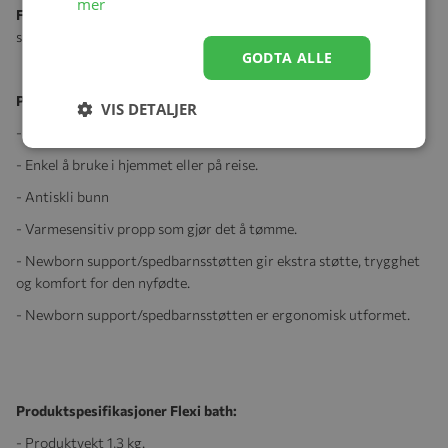
mer
Følgende er inkludert:
Stokke® Flexi Bath® & Stokke® newborn
support.
GODTA ALLE
Produktegenskaper:
VIS DETALJER
- Plassbesparende design.
- Enkel å bruke i hjemmet eller på reise.
- Antiskli bunn
- Varmesensitiv propp som gjør det å tømme.
- Newborn support/spedbarnsstøtten gir ekstra støtte, trygghet
og komfort for den nyfødte.
- Newborn support/spedbarnsstøtten er ergonomisk utformet.
Produktspesifikasjoner Flexi bath:
- Produktvekt 1,3 kg.