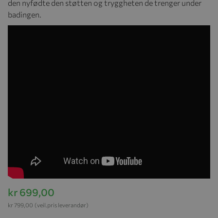
den nyfødte den støtten og tryggheten de trenger under
badingen.
kr 699,00
kr 799,00
(veil.pris leverandør)