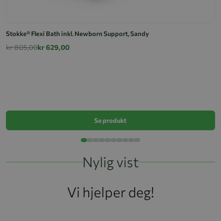
Stokke® Flexi Bath inkl. Newborn Support, Sandy
kr 805,00
kr 629,00
S
k
Se produkt
Nylig vist
Vi hjelper deg!