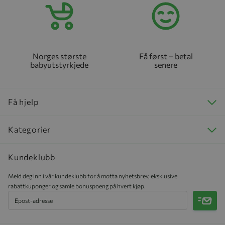
Norges største
Få først – betal
babyutstyrkjede
senere
Få hjelp
Kategorier
Kundeklubb
Meld deg inn i vår kundeklubb for å motta nyhetsbrev, eksklusive
rabattkuponger og samle bonuspoeng på hvert kjøp.
Meld 