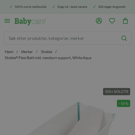
100% norsk nettbutikk
Kjøp nå - betal senere
365 dager Angrerett
Søk
Hjem
Merker
Stokke
Stokke® Flexi Bath inkl. newborn support, White Aqua
Hopp til slutten av bildegalleriet
100+ SOLGTE
-
13
%