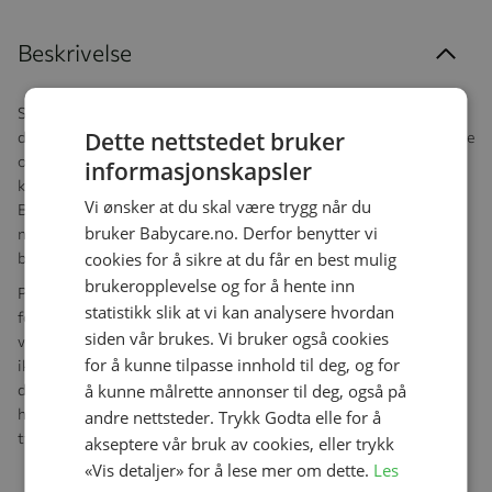
Beskrivelse
Sammenleggbart badekar som passer fra 0-4 år. Plassbesparende
Dette nettstedet bruker
design som gjør det enkelt å lagre og praktisk å bruke både hjemme
og på reise. Anti-skli bunn og proppen i bunnen gjør at badekaret
informasjonskapsler
kan tømmes uten å snu det. Spedbarnsstøtten til Stokke® Flexi
Vi ønsker at du skal være trygg når du
Bath™ gir ekstra støtte, trygghet og komfort i badekaret for den
bruker Babycare.no. Derfor benytter vi
nyfødte. Setet er ergonomisk utformet for å gi mild støtte til
cookies for å sikre at du får en best mulig
babyen, slik at den kan plaske og sparke ifra seg.
brukeropplevelse og for å hente inn
Proppen er nå varmefølsom, proppen skifter farge når vannet blir
statistikk slik at vi kan analysere hvordan
for varmt, og gir dermed foreldre en visuell pekepinn på at
siden vår brukes. Vi bruker også cookies
vanntemperaturen må kontrolleres. Vennligst merk at proppen
for å kunne tilpasse innhold til deg, og for
ikke er et termometer og vanntemperaturen må alltid
å kunne målrette annonser til deg, også på
dobbeltsjekkes med hånden slik at du forsikrer deg om at det
holder rett temperatur for barnets komfort og sikkerhet. Er du i
andre nettsteder. Trykk Godta elle for å
tvil bør anbefaler vi bruk av termometer for en nøyaktig måling.
akseptere vår bruk av cookies, eller trykk
«Vis detaljer» for å lese mer om dette.
Les