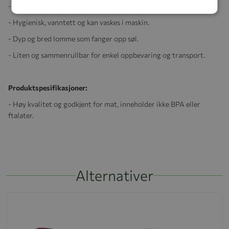
-
Slitesterk silikon av høy kvalitet og godkjent for mat
- Hygienisk, vanntett og kan vaskes i maskin.
- Dyp og bred lomme som fanger opp søl.
- Liten og sammenrullbar for enkel oppbevaring og transport.
Produktspesifikasjoner:
- Høy kvalitet og godkjent for mat, inneholder ikke BPA eller
ftalater.
Alternativer