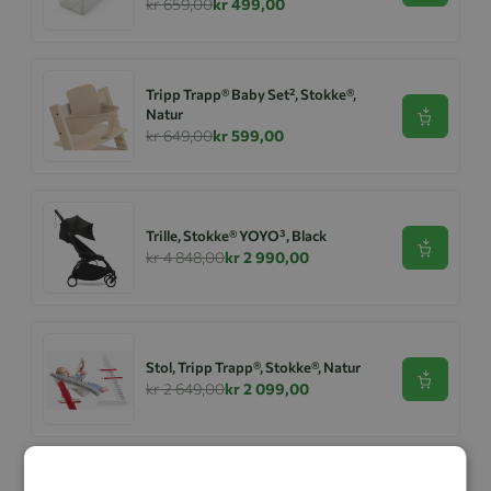
kr 659,00
kr 499,00
Tripp Trapp® Baby Set², Stokke®,
Natur
Se produk
kr 649,00
kr 599,00
Trille, Stokke® YOYO³, Black
Se produk
kr 4 848,00
kr 2 990,00
Stol, Tripp Trapp®, Stokke®, Natur
Se produk
kr 2 649,00
kr 2 099,00