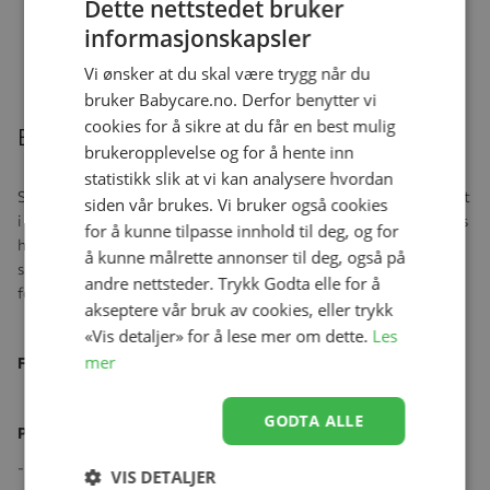
Dette nettstedet bruker
Stokke® Tray White
Se produk
kr 699,00
kr 649,00
informasjonskapsler
Vi ønsker at du skal være trygg når du
bruker Babycare.no. Derfor benytter vi
cookies for å sikre at du får en best mulig
Beskrivelse
brukeropplevelse og for å hente inn
statistikk slik at vi kan analysere hvordan
Stokke®️ Munch smekke har regulerbar halslinning og er produsert
siden vår brukes. Vi bruker også cookies
i myk silikon godkjent for mat. Den er derfor skånsom mot barnets
for å kunne tilpasse innhold til deg, og for
hud og behagelig å bruke. En dyp og bred lomme fanger opp
å kunne målrette annonser til deg, også på
smuler og søl. Smekken er flekkbestandig og kan vaskes i maskin
andre nettsteder. Trykk Godta elle for å
for enkel rengjøring.
akseptere vår bruk av cookies, eller trykk
«Vis detaljer» for å lese mer om dette.
Les
mer
Følgende er inkludert:
Myk og behagelig smekke.
GODTA ALLE
Produktegenskaper:
- Myk og behagelig smekke, skånsom mot barnets hud.
VIS DETALJER