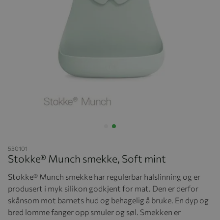
Hopp til begynnelsen av bildegalleriet
530101
Stokke® Munch smekke, Soft mint
Stokke®️ Munch smekke har regulerbar halslinning og er
produsert i myk silikon godkjent for mat. Den er derfor
skånsom mot barnets hud og behagelig å bruke. En dyp og
bred lomme fanger opp smuler og søl. Smekken er