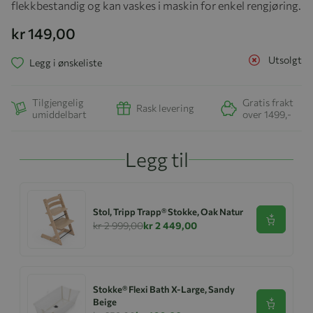
flekkbestandig og kan vaskes i maskin for enkel rengjøring.
kr 149,00
Utsolgt
Legg i ønskeliste
Tilgjengelig
Gratis frakt
Rask levering
umiddelbart
over 1499,-
Legg til
Stol, Tripp Trapp® Stokke, Oak Natur
Se produk
kr 2 999,00
kr 2 449,00
Stokke® Flexi Bath X-Large, Sandy
Beige
Se produk