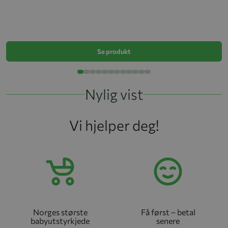
S
k
Se produkt
Nylig vist
Vi hjelper deg!
Norges største
Få først – betal
babyutstyrkjede
senere