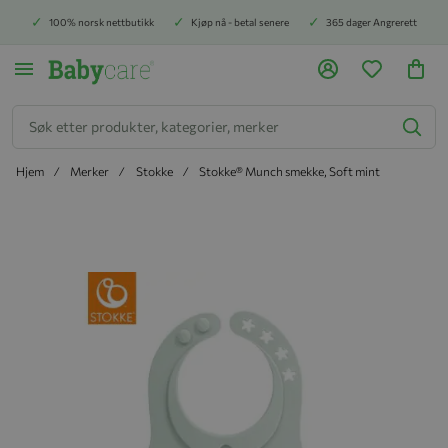
100% norsk nettbutikk
Kjøp nå - betal senere
365 dager Angrerett
Søk
Hjem
Merker
Stokke
Stokke® Munch smekke, Soft mint
Hopp til slutten av bildegalleriet