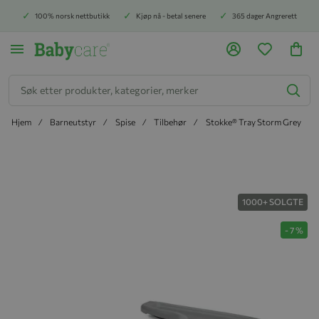
100% norsk nettbutikk
Kjøp nå - betal senere
365 dager Angrerett
Søk
Hjem
Barneutstyr
Spise
Tilbehør
Stokke® Tray Storm Grey
Hopp til slutten av bildegalleriet
1000+ SOLGTE
-
7
%