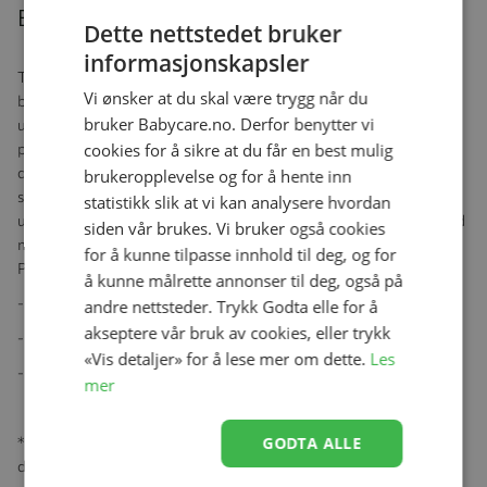
Beskrivelse
Dette nettstedet bruker
informasjonskapsler
Tripp Trapp
®
-stolen er designet slik at den passer helt inntil
Vi ønsker at du skal være trygg når du
bordet og gir barnet mulighet til å delta med resten av familien
bruker Babycare.no. Derfor benytter vi
under måltidet. I enkelte situasjoner kan alikevel et brett som
cookies for å sikre at du får en best mulig
passer til stolen,* være et nyttig tilbehør. Med Stokke
®
Brett gjør
du Tripp Trapp
®
til en fullverdig frittstående høystol. Det rene
brukeropplevelse og for å hente inn
skandinaviske uttrykket passer perfekt til Tripp Trapp
®
og gir en
statistikk slik at vi kan analysere hvordan
unik sitteopplevelse. Den passer perfekt til lek eller et raskt måltid
siden vår brukes. Vi bruker også cookies
mens mor eller far lager mat, eller når det er mange rundt bordet.
for å kunne tilpasse innhold til deg, og for
Passer for barn fra 6 måneder til 3 år.
å kunne målrette annonser til deg, også på
- Øker Tripp Trapp®-stolens bruksområder i hjemmet.
andre nettsteder. Trykk Godta elle for å
akseptere vår bruk av cookies, eller trykk
- BPA-fri plast som er lett å rengjøre.
«Vis detaljer» for å lese mer om dette.
Les
- Kompatibelt med Stokke® V2 Baby Set.
mer
GODTA ALLE
* Stokke
®
Brett sikrer ikke barnet i stolen. Vi anbefaler derfor at
du alltid bruker Tripp Trapp
®
-selen når barnet sitter i stolen.