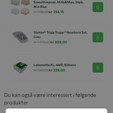
Smoothiepose, Milla&Max, 24pk,
Mix Blue
Se produk
kr 396,00
kr 254,15
Stokke® Tripp Trapp ® Newborn Set,
Grey
Se produk
kr 1 179,00
kr 999,00
Lekematte XL, 4ME, Bilbane
Se produk
kr 349,00
kr 229,00
Du kan også være interessert i følgende
produkter