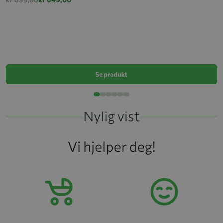
S
k
Se produkt
Nylig vist
Vi hjelper deg!