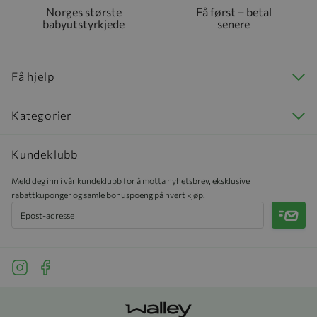
Norges største
Få først – betal
babyutstyrkjede
senere
Få hjelp
Kategorier
Kundeklubb
Meld deg inn i vår kundeklubb for å motta nyhetsbrev, eksklusive
rabattkuponger og samle bonuspoeng på hvert kjøp.
Meld 
See our Instagram
See our Facebook