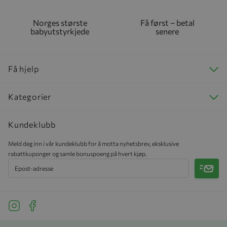
Norges største
Få først – betal
babyutstyrkjede
senere
Få hjelp
Kategorier
Kundeklubb
Meld deg inn i vår kundeklubb for å motta nyhetsbrev, eksklusive
rabattkuponger og samle bonuspoeng på hvert kjøp.
Meld 
See our Instagram
See our Facebook