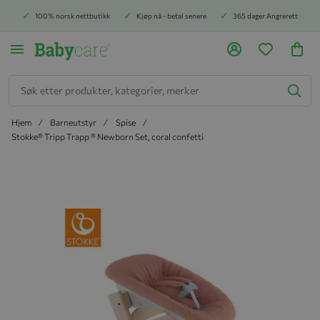
100% norsk nettbutikk
Kjøp nå - betal senere
365 dager Angrerett
Søk
Hjem
Barneutstyr
Spise
Stokke® Tripp Trapp ® Newborn Set, coral confetti
Hopp til slutten av bildegalleriet