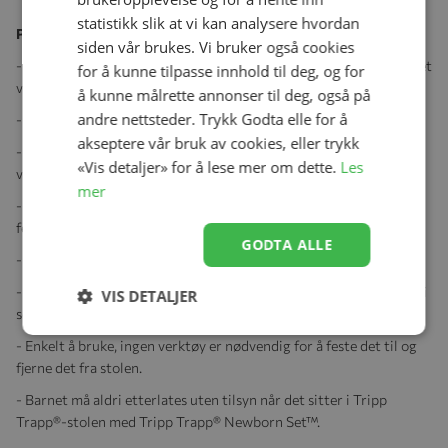
statistikk slik at vi kan analysere hvordan
Produktegenskaper:
siden vår brukes. Vi bruker også cookies
- Tripp Trapp® Newborn Set™ kan brukes fra fødselen og til barnet
for å kunne tilpasse innhold til deg, og for
veier 9 kg.
å kunne målrette annonser til deg, også på
andre nettsteder. Trykk Godta elle for å
- Ergonomisk og romslig med optimal beinstøtte.
akseptere vår bruk av cookies, eller trykk
- To stillinger for barnets komfort, med enhåndsutløser for
«Vis detaljer» for å lese mer om dette.
Les
vinkeljustering.
mer
- Setet er utstyrt med røde indikatorer som blir grønne når det
festes på korrekt måte i Tripp Trapp®-stolen.
GODTA ALLE
- Perforert for optimal luftgjennomstrømning.
- Setet har en 5-punkts sele som må brukes så lenge barnet sitter i
VIS DETALJER
setet.
- Enkelt å bruke, ingen verktøy er nødvendig for å feste det til og
fjerne det fra stolen.
- Barnet må aldri etterlates uten tilsyn når det sitter i Tripp
Trapp®-stolen med Tripp Trapp® Newborn Set™.