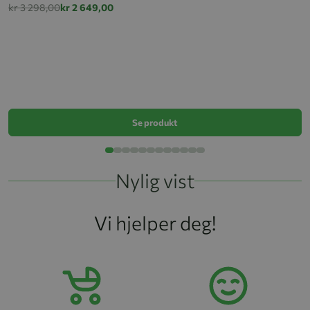
kr 3 298,00
kr 2 649,00
Pa
k
Se produkt
Nylig vist
Vi hjelper deg!