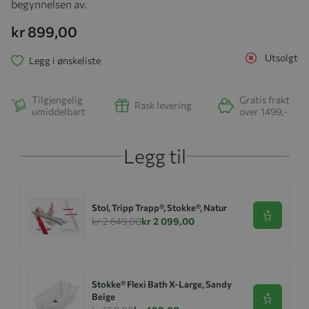
begynnelsen av.
kr 899,00
Utsolgt
Legg i ønskeliste
Tilgjengelig
Gratis frakt
Rask levering
umiddelbart
over 1499,-
Legg til
Stol, Tripp Trapp®, Stokke®, Natur
Se produk
kr 2 649,00
kr 2 099,00
Stokke® Flexi Bath X-Large, Sandy
Beige
Se produk