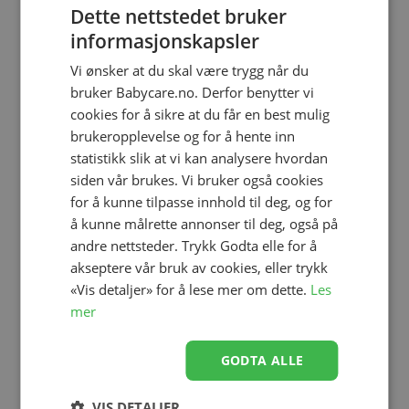
Dette nettstedet bruker
informasjonskapsler
Tripp Trapp® Baby Set², Stokke®,
Natur
Se produk
Vi ønsker at du skal være trygg når du
kr 649,00
kr 599,00
bruker Babycare.no. Derfor benytter vi
cookies for å sikre at du får en best mulig
brukeropplevelse og for å hente inn
statistikk slik at vi kan analysere hvordan
Stol, Tripp Trapp®, Stokke®, Natur
Se produk
siden vår brukes. Vi bruker også cookies
kr 2 649,00
kr 2 099,00
for å kunne tilpasse innhold til deg, og for
å kunne målrette annonser til deg, også på
andre nettsteder. Trykk Godta elle for å
akseptere vår bruk av cookies, eller trykk
Stol, Tripp Trapp®, Stokke®, Sort
Se produk
«Vis detaljer» for å lese mer om dette.
Les
kr 2 649,00
kr 2 099,00
mer
GODTA ALLE
Tripp Trapp® Baby Set², Stokke®,
Oak Warm Brown
Se produk
VIS DETALJER
kr 649,00
kr 599,00