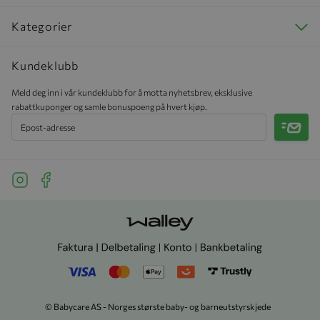
Kategorier
Kundeklubb
Meld deg inn i vår kundeklubb for å motta nyhetsbrev, eksklusive
rabattkuponger og samle bonuspoeng på hvert kjøp.
Meld 
See our Instagram
See our Facebook
© Babycare AS - Norges største baby- og barneutstyrskjede