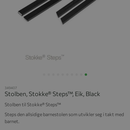
Hopp til begynnelsen av bildegalleriet
349407
Stolben, Stokke® Steps™, Eik, Black
Stolben til Stokke® Steps™
Steps den allsidige barnestolen som utvikler seg i takt med
barnet.