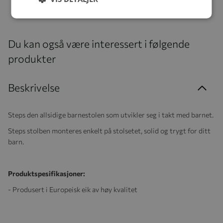
Du kan også være interessert i følgende
produkter
Beskrivelse
Steps den allsidige barnestolen som utvikler seg i takt med barnet.
Steps stolben monteres enkelt på stolsetet, solid og trygt for ditt
barn.
Produktspesifikasjoner:
- Produsert i Europeisk eik av høy kvalitet