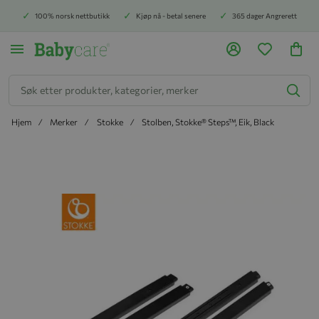
100% norsk nettbutikk
Kjøp nå - betal senere
365 dager Angrerett
Søk
Hjem
Merker
Stokke
Stolben, Stokke® Steps™, Eik, Black
Hopp til slutten av bildegalleriet