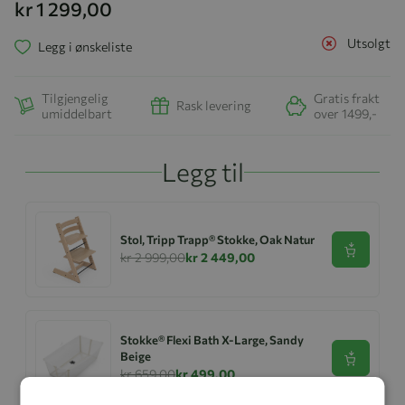
kr 1 299,00
Utsolgt
Legg i ønskeliste
Tilgjengelig
Gratis frakt
Rask levering
umiddelbart
over 1499,-
Legg til
Stol, Tripp Trapp® Stokke, Oak Natur
Se produk
kr 2 999,00
kr 2 449,00
Stokke® Flexi Bath X-Large, Sandy
Beige
Se produk
kr 659,00
kr 499,00