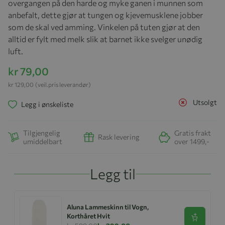
overgangen på den harde og myke ganen i munnen som
anbefalt, dette gjør at tungen og kjevemusklene jobber
som de skal ved amming. Vinkelen på tuten gjør at den
alltid er fylt med melk slik at barnet ikke svelger unødig
luft.
kr 79,00
kr 129,00
(veil.pris leverandør)
Utsolgt
Legg i ønskeliste
Tilgjengelig
Gratis frakt
Rask levering
umiddelbart
over 1499,-
Legg til
Aluna Lammeskinn til Vogn,
Korthåret Hvit
Se produk