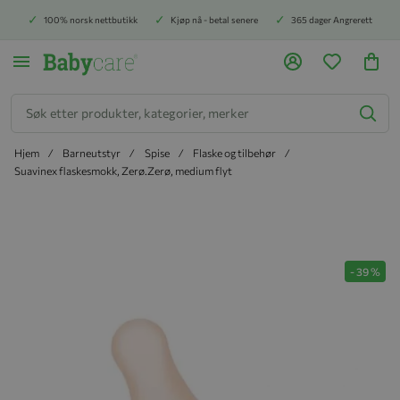
100% norsk nettbutikk
Kjøp nå - betal senere
365 dager Angrerett
Søk
Hjem
Barneutstyr
Spise
Flaske og tilbehør
Suavinex flaskesmokk, Zerø.Zerø, medium flyt
Hopp til slutten av bildegalleriet
-
39
%