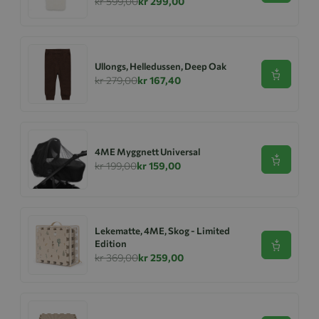
kr 599,00
kr 299,00
Ullongs, Helledussen, Deep Oak
Se produk
kr 279,00
kr 167,40
4ME Myggnett Universal
Se produk
kr 199,00
kr 159,00
Lekematte, 4ME, Skog - Limited
Edition
Se produk
kr 369,00
kr 259,00