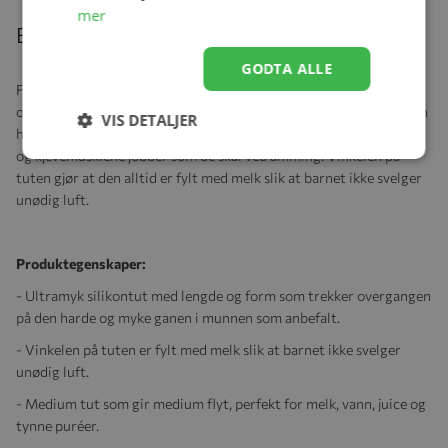
mer
Beskrivelse
GODTA ALLE
Flasketuten av ultramyk silikon imiterer mors bryst i form, følelse
og lengde. Lengden og formen på tuten treffer overgangen på den
VIS DETALJER
harde og myke ganen i munnen som anbefalt, dette gjør at tungen
og kjevemusklene jobber som de skal ved amming. Vinkelen på
tuten gjør at den alltid er fylt med melk slik at barnet ikke svelger
unødig luft.
Produktegenskaper:
- Ultramyk silikontut med lengde og form som trekker overgangen
på den harde og myke ganen i munnen som anbefalt.
- Vinkelen på tuten er fylt med melk slik at barnet ikke svelger
unødig luft.
- Medium tut som gir medium flyt, perfekt for melk, vann, juice og
tynne puréer.