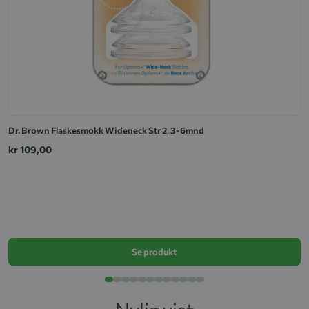
Dr. Brown Flaskesmokk Wideneck Str 2, 3-6mnd
kr 109,00
D
k
Se produkt