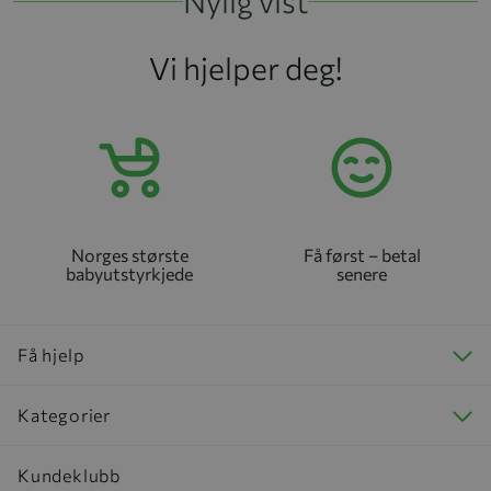
Nylig vist
Vi hjelper deg!
Norges største
Få først – betal
babyutstyrkjede
senere
Få hjelp
Kategorier
Kundeklubb