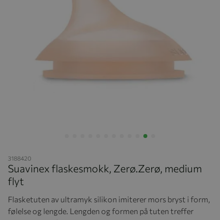
Hopp til begynnelsen av bildegalleriet
3188420
Suavinex flaskesmokk, Zerø.Zerø, medium
flyt
Flasketuten av ultramyk silikon imiterer mors bryst i form,
følelse og lengde. Lengden og formen på tuten treffer