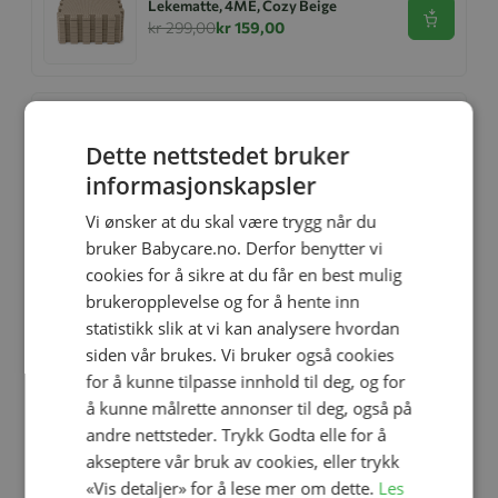
Lekematte, 4ME, Cozy Beige
Se produk
kr 299,00
kr 159,00
Lekematte, 4ME, Hav - Limited
Dette nettstedet bruker
Edition
Se produk
kr 369,00
kr 229,00
informasjonskapsler
Vi ønsker at du skal være trygg når du
bruker Babycare.no. Derfor benytter vi
cookies for å sikre at du får en best mulig
Ullbody, Helledussen, Deep Oak
Se produk
kr 279,00
kr 167,40
brukeropplevelse og for å hente inn
statistikk slik at vi kan analysere hvordan
siden vår brukes. Vi bruker også cookies
for å kunne tilpasse innhold til deg, og for
å kunne målrette annonser til deg, også på
Ullongs, Helledussen, Navy
Se produk
kr 279,00
kr 167,40
andre nettsteder. Trykk Godta elle for å
akseptere vår bruk av cookies, eller trykk
«Vis detaljer» for å lese mer om dette.
Les