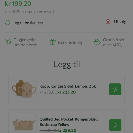
kr 199,20
kr 249,00
(veil.pris leverandør)
Utsolgt
Legg i ønskeliste
Tilgjengelig
Gratis frakt
Rask levering
umiddelbart
over 1499,-
Legg til
Kopp, Konges Sløjd, Lemon, 2 pk
Se produk
kr 279,00
kr 223,20
Quilted Bed Pocket, Konges Sløjd,
Buttercup Yellow
Se produk
kr 299,00
kr 239,20