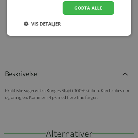
GODTA ALLE
Sugerør, Konges Sløjd,
Silikon, Drage, Blush Mix, 4
pk
kr 199,20
VIS DETALJER
kr 249,00
Beskrivelse
Praktiske sugerør fra Konges Sløjd i 100% silikon. Kan brukes om
og om igjen. Kommer i 4 pk med flere fine farger.
Alternativer