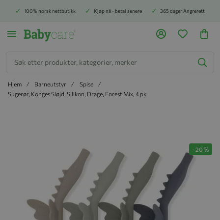
100% norsk nettbutikk
Kjøp nå - betal senere
365 dager Angrerett
Søk
Hjem
Barneutstyr
Spise
Sugerør, Konges Sløjd, Silikon, Drage, Forest Mix, 4 pk
Hopp til slutten av bildegalleriet
-
20
%