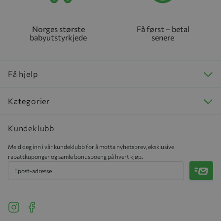
Norges største
Få først – betal
babyutstyrkjede
senere
Få hjelp
Kategorier
Kundeklubb
Meld deg inn i vår kundeklubb for å motta nyhetsbrev, eksklusive
rabattkuponger og samle bonuspoeng på hvert kjøp.
Meld 
See our Instagram
See our Facebook