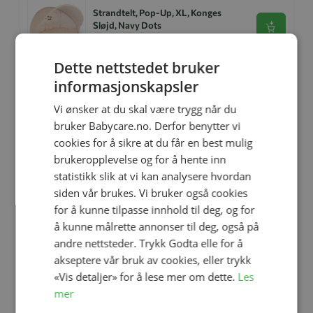
Strandtelt, Pop-Up, XL, Konges
Sløjd, Navy Dots
Se produk
kr 1 169,00
kr 935,20
Dette nettstedet bruker
informasjonskapsler
Relaterte produkter
Vi ønsker at du skal være trygg når du
bruker Babycare.no. Derfor benytter vi
cookies for å sikre at du får en best mulig
-20%
brukeropplevelse og for å hente inn
statistikk slik at vi kan analysere hvordan
siden vår brukes. Vi bruker også cookies
for å kunne tilpasse innhold til deg, og for
å kunne målrette annonser til deg, også på
andre nettsteder. Trykk Godta elle for å
akseptere vår bruk av cookies, eller trykk
Legg til
«Vis detaljer» for å lese mer om dette.
Les
mer