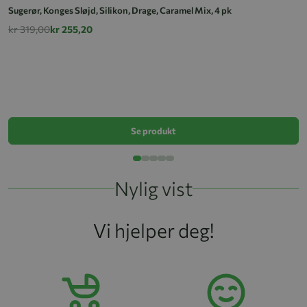
Sugerør, Konges Sløjd, Silikon, Drage, Caramel Mix, 4 pk
kr 319,00
kr 255,20
Su
k
Se produkt
Nylig vist
Vi hjelper deg!