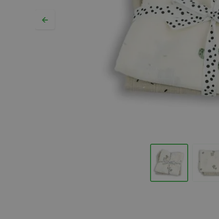
Hopp til begynnelsen av bildegalleriet