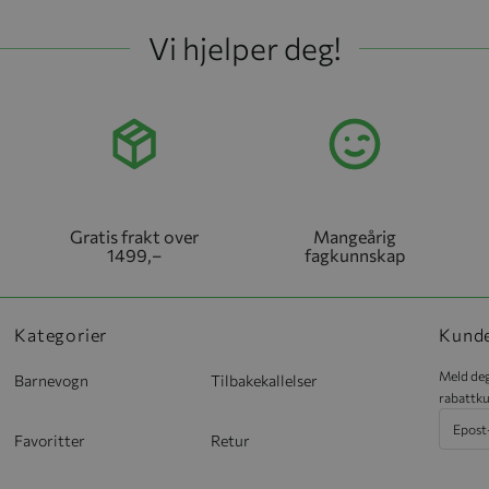
Vi hjelper deg!
Gratis frakt over
Mangeårig
1499,–
fagkunnskap
Kategorier
Kund
Meld deg
Barnevogn
Tilbakekallelser
rabattku
Favoritter
Retur