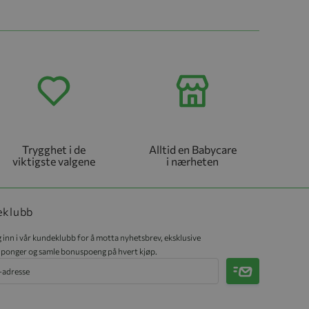
Trygghet i de
Alltid en Babycare
viktigste valgene
i nærheten
eklubb
 inn i vår kundeklubb for å motta nyhetsbrev, eksklusive
ponger og samle bonuspoeng på hvert kjøp.
Meld på