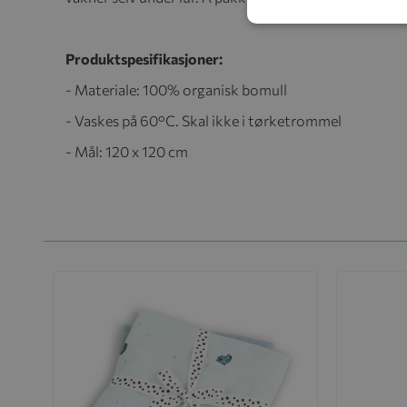
Produktspesifikasjoner:
- Materiale: 100% organisk bomull
- Vaskes på 60°C. Skal ikke i tørketrommel
- Mål: 120 x 120 cm