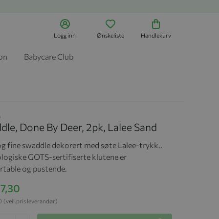
Logg inn
Ønskeliste
Handlekurv
jon
Babycare Club
9
le, Done By Deer, 2pk, Lalee Sand
g fine swaddle dekorert med søte Lalee-trykk..
logiske GOTS-sertifiserte klutene er
table og pustende.
07,30
0
(veil.pris leverandør)