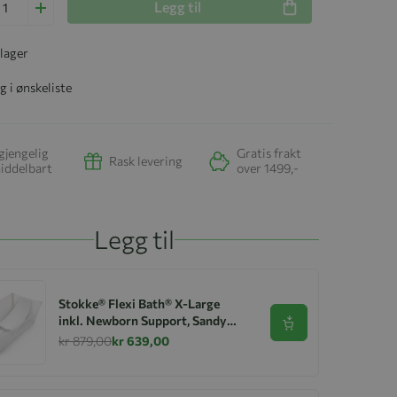
Legg til
 lager
g i ønskeliste
gjengelig
Gratis frakt
Rask levering
iddelbart
over 1499,-
Legg til
Stokke® Flexi Bath® X-Large
inkl. Newborn Support, Sandy
Se produkt
Beige
kr 879,00
kr 639,00