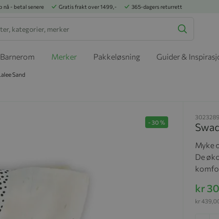
p nå - betal senere
Gratis frakt over 1499,-
365-dagers returrett
Barnerom
Merker
Pakkeløsning
Guider & Inspiras
Lalee Sand
302328
-
30
%
Swadd
Myke o
De øko
komfor
kr 3
kr 439,0