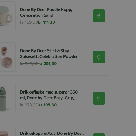
Done By Deer Foodie Kopp,
Celebration Sand
Se produkt
kr 159,00
kr 111,30
Done By Deer Stick&Stay
Spisesett, Celebration Powder
Se produkt
kr 359,00
kr 251,30
Drikkeflaske med sugerør 350
ml, Done by Deer, Easy-Grip,
Se produkt
Elphee Green
kr 279,00
kr 195,30
Drikkekopp m/tut, Done By Deer,