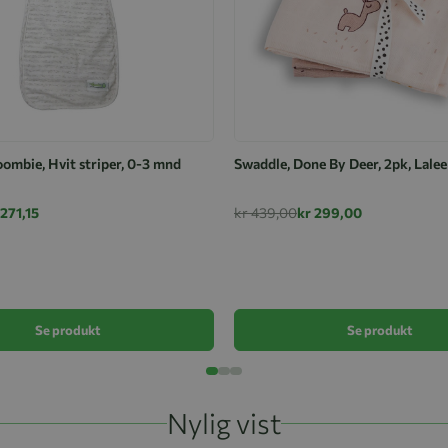
ombie, Hvit striper, 0-3 mnd
Swaddle, Done By Deer, 2pk, Lale
 271,15
kr 439,00
kr 299,00
Se produkt
Se produkt
Nylig vist