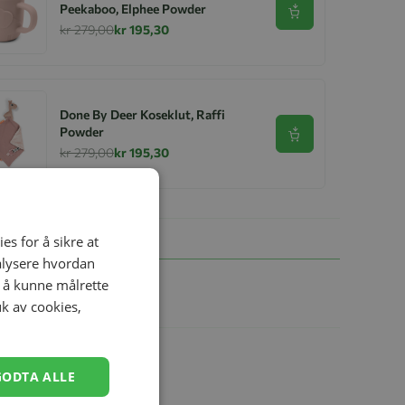
Peekaboo, Elphee Powder
Se produkt
kr 279,00
kr 195,30
Done By Deer Koseklut, Raffi
Powder
Se produkt
kr 279,00
kr 195,30
es for å sikre at
nalysere hvordan
r å kunne målrette
uk av cookies,
GODTA ALLE