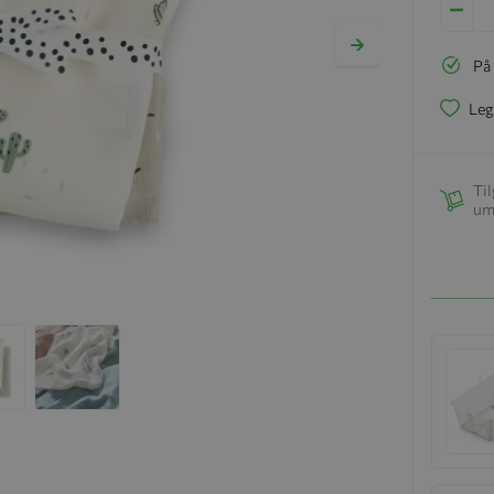
På
Leg
Til
um