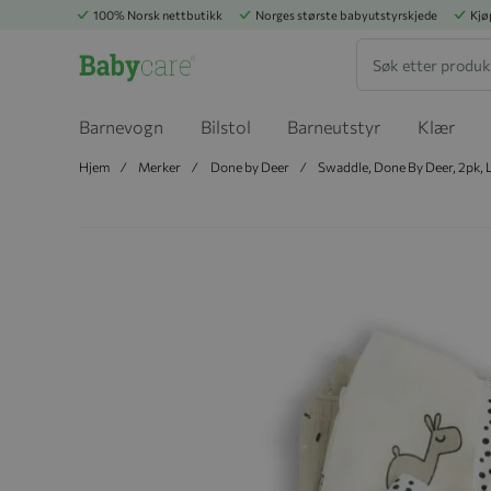
100% Norsk nettbutikk
Norges største babyutstyrskjede
Kjø
Søk
Barnevogn
Bilstol
Barneutstyr
Klær
Hjem
Merker
Done by Deer
Swaddle, Done By Deer, 2pk, 
Hopp til slutten av bildegalleriet