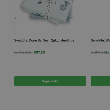
‹
Swaddle, Done By Deer, 2pk, Lalee Blue
Swaddle, Wo
kr 439,00
kr 307,30
kr 319,00
kr
Se produkt