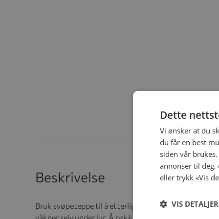
Dette netts
Vi ønsker at du s
du får en best mu
siden vår brukes.
annonser til deg,
Beskrivelse
eller trykk «Vis d
VIS DETALJER
Bruk svøpeteppe til å etterligne det trygge miljøet fr
våkner selv under lur. Å pakke inn babyen din i en sto