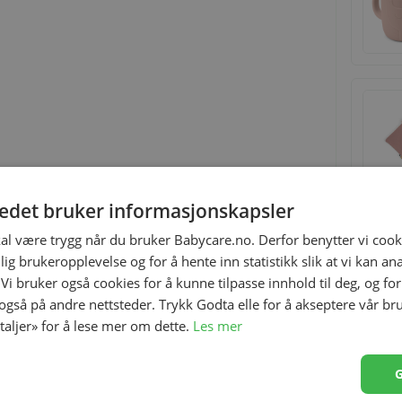
tedet bruker informasjonskapsler
kal være trygg når du bruker Babycare.no. Derfor benytter vi cooki
Relaterte produkter
lig brukeropplevelse og for å hente inn statistikk slik at vi kan a
 Vi bruker også cookies for å kunne tilpasse innhold til deg, og fo
 også på andre nettsteder. Trykk Godta elle for å akseptere vår br
etaljer» for å lese mer om dette.
Les mer
a mors liv og forhindre at babyen slår armer og ben og
r swaddle med Lalee vil gjøre dem komfortable og rolige.