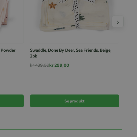
›
e Powder
Swaddle, Done By Deer, Sea Friends, Beige,
2pk
kr 439,00
kr 299,00
Cam C
kr 33
Se produkt