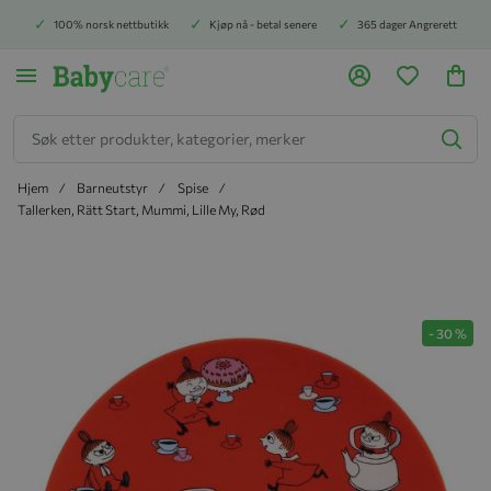
100% norsk nettbutikk
Kjøp nå - betal senere
365 dager Angrerett
Søk
Hjem
Barneutstyr
Spise
Tallerken, Rätt Start, Mummi, Lille My, Rød
Hopp til slutten av bildegalleriet
-
30
%