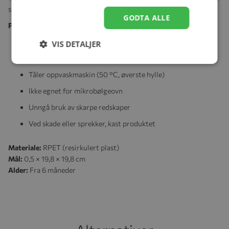
skal ikke brukes i mikrobølgeovn.
GODTA ALLE
Produktinformasjon:
Laget i RPET – et resirkulert og miljøvennlig materiale
VIS DETALJER
Med søte Mummimotiver
Tåler oppvaskmaskin (50 °C, øverste hylle)
Ikke egnet for mikrobølgeovn
Unngå bruk av skarpe redskaper
Ved skade eller sprekker, kast produktet
Materiale:
RPET (resirkulert plast)
Mål:
0,5 × 19,8 × 19,8 cm
Alder:
Fra 6 måneder