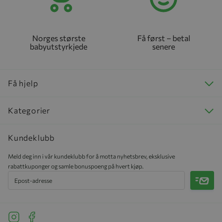
Norges største
Få først – betal
babyutstyrkjede
senere
Få hjelp
Kategorier
Kundeklubb
Meld deg inn i vår kundeklubb for å motta nyhetsbrev, eksklusive
rabattkuponger og samle bonuspoeng på hvert kjøp.
Meld 
See our Instagram
See our Facebook