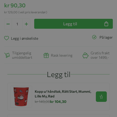
kr 90,30
kr 129,00
(veil.pris leverandør)
Legg til
På lager
Legg i ønskeliste
Tilgjengelig
Gratis frakt
Rask levering
umiddelbart
over 1499,-
Legg til
Kopp u/ håndtak, Rätt Start, Mummi,
Lille My, Rød
Se produk
kr 149,00
kr 104,30