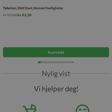
Tallerken, Rätt Start, Mummi Festligheter
kr 119,00
kr 83,30
T
k
Se produkt
Nylig vist
Vi hjelper deg!