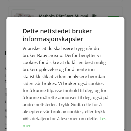
Matboks, Rätt Start, Mummi, Lille
My
Se produk
kr 249,00
kr 174,30
Dette nettstedet bruker
informasjonskapsler
Vi ønsker at du skal være trygg når du
Beskrivelse
bruker Babycare.no. Derfor benytter vi
cookies for å sikre at du får en best mulig
brukeropplevelse og for å hente inn
Miljøvennlig og sjarmerende!
Denne flate tallerkenen med motiv fra Mummidalen er laget i
statistikk slik at vi kan analysere hvordan
RPET, et resirkulert og bærekraftig materiale som bidrar til å
siden vår brukes. Vi bruker også cookies
redusere avfall og karbonavtrykk. Tallerkenen er støtsikker, men
for å kunne tilpasse innhold til deg, og for
ikke slagfast – bytt ut produktet ved første tegn på sprekker eller
å kunne målrette annonser til deg, også på
skader.
andre nettsteder. Trykk Godta elle for å
RPET-materiale kan variere litt i utseende og farge, noe som gjør
akseptere vår bruk av cookies, eller trykk
hver tallerken unik. Unngå bruk av skarpe redskaper eller
«Vis detaljer» for å lese mer om dette.
Les
slipemidler på overflaten for å bevare produktets kvalitet.
mer
Tallerkenen tåler oppvaskmaskin på 50 grader (øverste hylle), men