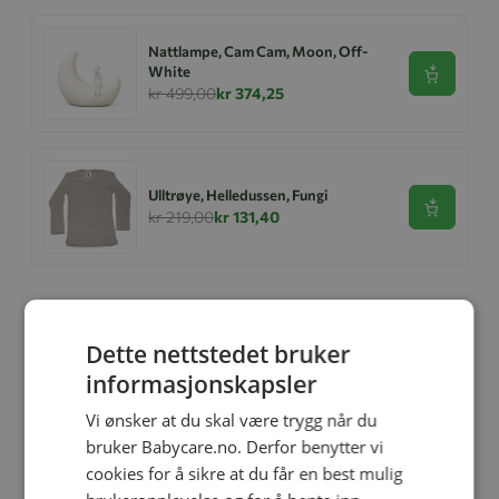
Nattlampe, Cam Cam, Moon, Off-
White
Se produk
kr 499,00
kr 374,25
Ulltrøye, Helledussen, Fungi
Se produk
kr 219,00
kr 131,40
Relaterte produkter
Dette nettstedet bruker
informasjonskapsler
-25%
-25%
Vi ønsker at du skal være trygg når du
bruker Babycare.no. Derfor benytter vi
cookies for å sikre at du får en best mulig