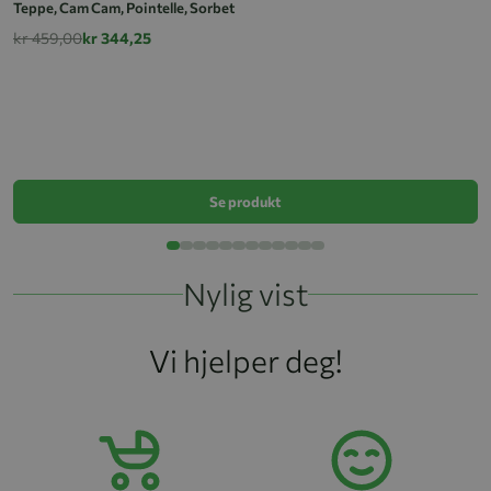
Teppe, Cam Cam, Pointelle, Sorbet
kr 459,00
kr 344,25
E
k
Se produkt
Nylig vist
Vi hjelper deg!