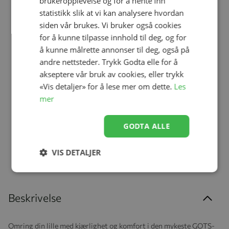
brukeropplevelse og for å hente inn
statistikk slik at vi kan analysere hvordan
siden vår brukes. Vi bruker også cookies
for å kunne tilpasse innhold til deg, og for
Legg til
Legg til
å kunne målrette annonser til deg, også på
andre nettsteder. Trykk Godta elle for å
akseptere vår bruk av cookies, eller trykk
«Vis detaljer» for å lese mer om dette.
Les
Nattlampe, Cam Cam, Off
Teppe, Cam Cam, Pointelle,
mer
White
Sorbet
kr 404,25
kr 344,25
kr 539,00
kr 459,00
GODTA ALLE
VIS DETALJER
Beskrivelse
Omring din lille med kjærlighet og komfort i den mykeste GOTS-