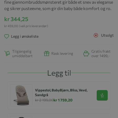
fine gjennombruddsmønsteret gir både et snev av eleganse
og sikrer pusteevne, som gir din baby både komfort og ro.
kr 344,25
kr 459,00
(veil.pris leverandør)
Utsolgt
Legg i ønskeliste
Tilgjengelig
Gratis frakt
Rask levering
umiddelbart
over 1499,-
Legg til
Vippestol, BabyBjørn, Bliss, Vevd,
Sandgrå
Se produk
kr 2 199,00
kr 1 759,20