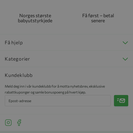
Norges største
Få først – betal
babyutstyrkjede
senere
Få hjelp
Kategorier
Kundeklubb
Meld deg inn i vår kundeklubb for å motta nyhetsbrev, eksklusive
rabattkuponger og samle bonuspoeng på hvert kjøp.
Meld 
See our Instagram
See our Facebook