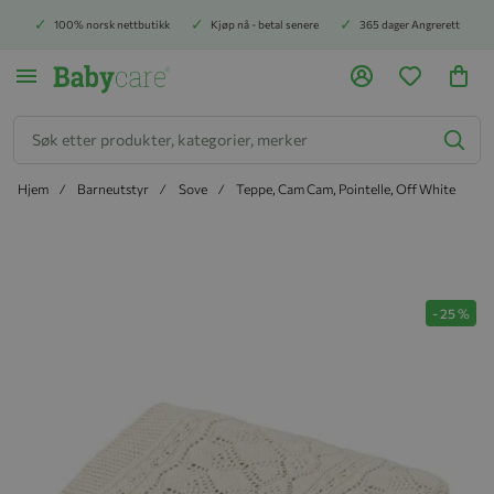
100% norsk nettbutikk
Kjøp nå - betal senere
365 dager Angrerett
Søk
Hjem
Barneutstyr
Sove
Teppe, Cam Cam, Pointelle, Off White
Hopp til slutten av bildegalleriet
-
25
%