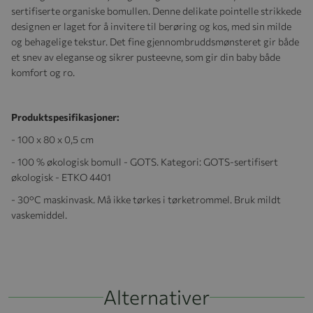
sertifiserte organiske bomullen. Denne delikate pointelle strikkede
designen er laget for å invitere til berøring og kos, med sin milde
og behagelige tekstur. Det fine gjennombruddsmønsteret gir både
et snev av eleganse og sikrer pusteevne, som gir din baby både
komfort og ro.
Produktspesifikasjoner:
- 100 x 80 x 0,5 cm
- 100 % økologisk bomull - GOTS. Kategori: GOTS-sertifisert
økologisk - ETKO 4401
- 30°C maskinvask. Må ikke tørkes i tørketrommel. Bruk mildt
vaskemiddel.
Alternativer