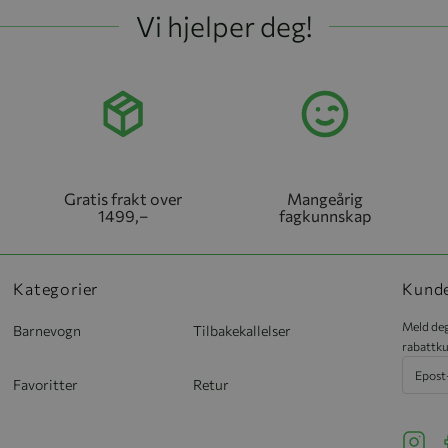
Vi hjelper deg!
Gratis frakt over
Mangeårig
1499,–
fagkunnskap
Kategorier
Kund
Meld deg
Barnevogn
Tilbakekallelser
rabattku
Favoritter
Retur
See ou
S