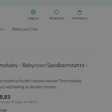
Logg inn
Ønskeliste
Handlekurv
jon
Babycare Club
mobaby - Babycoon Spedbarnstøtte -
rnsstøtte fra det franske merket Thermobaby.
st ved bading av de aller minste.
08,83
ris siste 30 dager :
kr 108,83
solgt