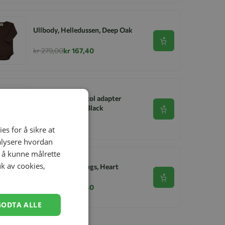
Ullbody, Helledussen, Deep Oak
Se produkt
kr 279,00
kr 167,40
Vogn, Cybex Bilstol adapter
Balios S /Talos S Black
Se produkt
kr 549,00
es for å sikre at
nalysere hvordan
r å kunne målrette
uk av cookies,
Helledussen Ullongs, Heart
Se produkt
kr 279,00
kr 167,40
GODTA ALLE