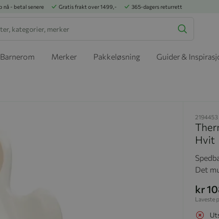
p nå - betal senere
Gratis frakt over 1499,-
365-dagers returrett
Barnerom
Merker
Pakkeløsning
Guider & Inspiras
2194453
Ther
Hvit
Spedba
Det mu
kr 1
Laveste p
Ut