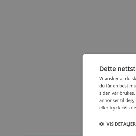
Dette netts
Vi ønsker at du s
du får en best mu
siden vår brukes.
annonser til deg,
eller trykk «Vis d
VIS DETALJER