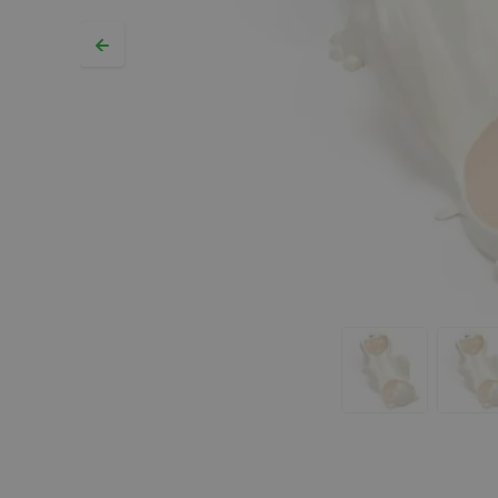
Hopp til begynnelsen av bildegalleriet