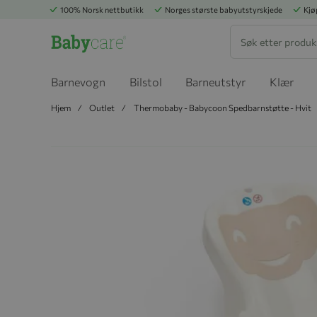
100% Norsk nettbutikk
Norges største babyutstyrskjede
Kjø
Søk
Barnevogn
Bilstol
Barneutstyr
Klær
Hjem
Outlet
Thermobaby - Babycoon Spedbarnstøtte - Hvit
Hopp til slutten av bildegalleriet