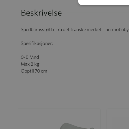
Beskrivelse
Spedbarnsstøtte fra det franske merket Thermobaby. 
Spesifikasjoner:
0-8 Mnd
Max 8 kg
Opptil 70 cm