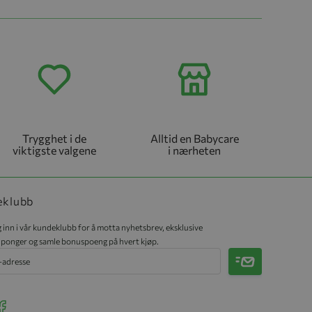
Trygghet i de
Alltid en Babycare
viktigste valgene
i nærheten
eklubb
 inn i vår kundeklubb for å motta nyhetsbrev, eksklusive
ponger og samle bonuspoeng på hvert kjøp.
Meld på
r Instagram
ee our Facebook