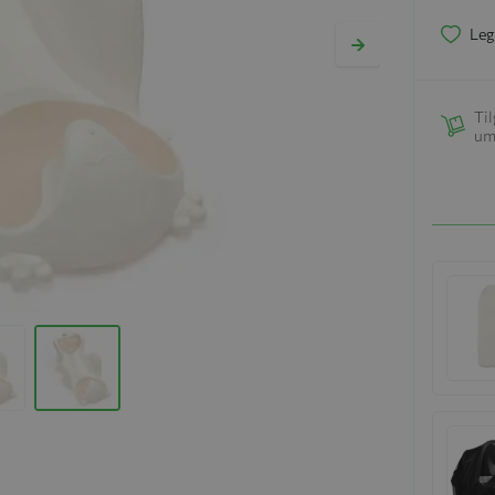
Leg
Til
um