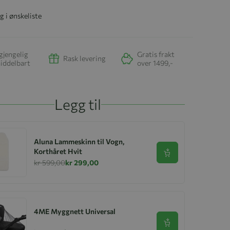
g i ønskeliste
gjengelig
Gratis frakt
Rask levering
iddelbart
over 1499,-
Legg til
Aluna Lammeskinn til Vogn,
Korthåret Hvit
Se produkt
kr 599,00
kr 299,00
4ME Myggnett Universal
Se produkt