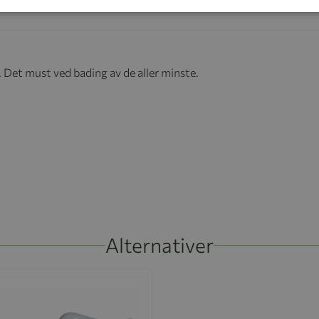
Det must ved bading av de aller minste.
Alternativer