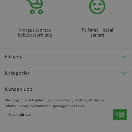
Norges største
Få først – betal
babyutstyrkjede
senere
Få hjelp
Kategorier
Kundeklubb
Meld deg inn i vår kundeklubb for å motta nyhetsbrev, eksklusive
rabattkuponger og samle bonuspoeng på hvert kjøp.
Meld 