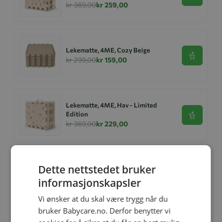
kr 369,00
kr 259,00
Lekematte, 4ME, Cozy Beige
Se produk
kr 299,00
kr 159,00
Lekematte, 4ME, Hav - Limited
Edition
Se produk
kr 369,00
kr 229,00
Dette nettstedet bruker
Ullbody, Helledussen, Deep Oak
Se produk
kr 279,00
kr 167,40
informasjonskapsler
Vi ønsker at du skal være trygg når du
bruker Babycare.no. Derfor benytter vi