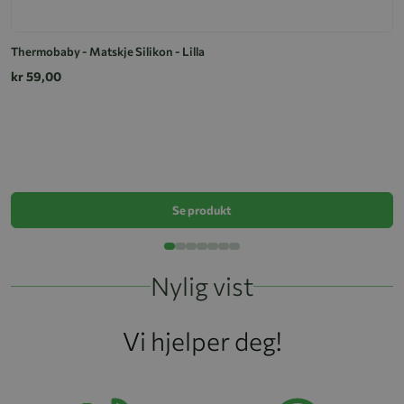
Thermobaby - Matskje Silikon - Lilla
kr 59,00
B
k
Se produkt
Nylig vist
Vi hjelper deg!