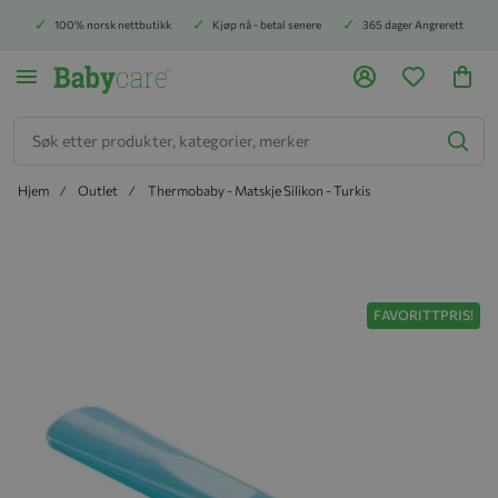
100% norsk nettbutikk
Kjøp nå - betal senere
365 dager Angrerett
Søk
Hjem
Outlet
Thermobaby - Matskje Silikon - Turkis
Hopp til slutten av bildegalleriet
FAVORITTPRIS!