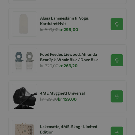
Aluna Lammeskinn til Vogn,
Korthåret Hvit
Se produk
kr 599,00
kr 299,00
Food Feeder, Liewood, Miranda
Bear 2pk, Whale Blue / Dove Blue
Se produk
kr 329,00
kr 263,20
4ME Myggnett Universal
Se produk
kr 199,00
kr 159,00
Lekematte, 4ME, Skog - Limited
Edition
Se produk